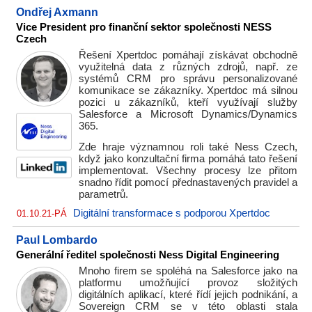
Ondřej Axmann
Vice President pro finanční sektor společnosti NESS
Czech
Řešení Xpertdoc pomáhají získávat obchodně
využitelná data z různých zdrojů, např. ze
systémů CRM pro správu personalizované
komunikace se zákazníky. Xpertdoc má silnou
pozici u zákazníků, kteří využívají služby
Salesforce a Microsoft Dynamics/Dynamics
365.
Zde hraje významnou roli také Ness Czech,
když jako konzultační firma pomáhá tato řešení
implementovat. Všechny procesy lze přitom
snadno řídit pomocí přednastavených pravidel a
parametrů.
Digitální transformace s podporou Xpertdoc
01.10.21-PÁ
Paul Lombardo
Generální ředitel společnosti Ness Digital Engineering
Mnoho firem se spoléhá na Salesforce jako na
platformu umožňující provoz složitých
digitálních aplikací, které řídí jejich podnikání, a
Sovereign CRM se v této oblasti stala