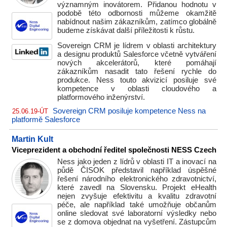
významným inovátorem. Přidanou hodnotu v
podobě této odbornosti můžeme okamžitě
nabídnout našim zákazníkům, zatímco globálně
budeme získávat další příležitosti k růstu.
Sovereign CRM je lídrem v oblasti architektury
a designu produktů Salesforce včetně vytváření
nových akcelerátorů, které pomáhají
zákazníkům nasadit tato řešení rychle do
produkce. Ness touto akvizicí posiluje své
kompetence v oblasti cloudového a
platformového inženýrství.
Sovereign CRM posiluje kompetence Ness na
25.06.19-ÚT
platformě Salesforce
Martin Kult
Viceprezident a obchodní ředitel společnosti NESS Czech
Ness jako jeden z lídrů v oblasti IT a inovací na
půdě ČISOK představil například úspěšné
řešení národního elektronického zdravotnictví,
které zavedl na Slovensku. Projekt eHealth
nejen zvyšuje efektivitu a kvalitu zdravotní
péče, ale například také umožňuje občanům
online sledovat své laboratorní výsledky nebo
se z domova objednat na vyšetření. Zástupcům