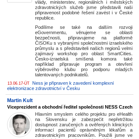
vlády, ministerstev, regionálních i městských
zdravotnických služeb jsme představili naši
připravenost podobné řešení zavést i v České
republice.
Podílíme se také na dalším rozvoji
eGovernmentu, věnujeme se oblasti
bezpečnosti, připravujeme na platformě
ČISOKu s vybranými společnostmi izraelského
průmyslu a s představiteli našich regionů velmi
zajímavý workshop pro oblast SmartCities.
Česko-izraelská smíšená komora také
například připravuje program a otevření
výběrového klubu pro podporu mladých
talentovaných podnikatelů.
Ness je připraven k zavedení komplexní
13.06.17-ÚT
elektronizace zdravotnictví v Česku
Martin Kult
Viceprezident a obchodní ředitel společnosti NESS Czech
Hlavním smyslem celého projektu pro eHealth
na Slovensku je zabezpečit nepřetržitou
dostupnost zaručených a ověřených klinických
informací pacientů oprávněným lékařům a
zdravotnickým pracovníkům. Použili jsme ve