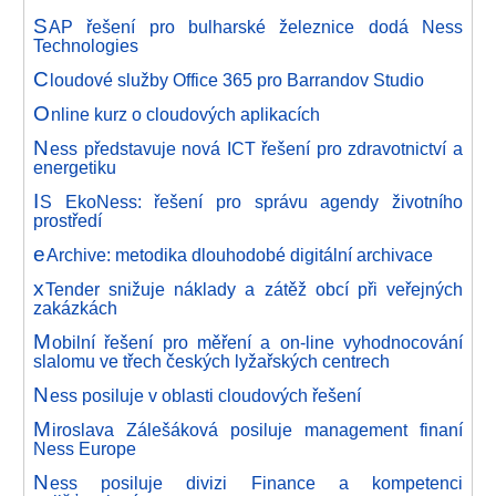
S
AP řešení pro bulharské železnice dodá Ness
Technologies
C
loudové služby Office 365 pro Barrandov Studio
O
nline kurz o cloudových aplikacích
N
ess představuje nová ICT řešení pro zdravotnictví a
energetiku
I
S EkoNess: řešení pro správu agendy životního
prostředí
e
Archive: metodika dlouhodobé digitální archivace
x
Tender snižuje náklady a zátěž obcí při veřejných
zakázkách
M
obilní řešení pro měření a on-line vyhodnocování
slalomu ve třech českých lyžařských centrech
N
ess posiluje v oblasti cloudových řešení
M
iroslava Zálešáková posiluje management finaní
Ness Europe
N
ess posiluje divizi Finance a kompetenci