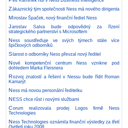
etr Kamínek řídí v Ness Business Intelligence
Z
ákaznický tým společnosti Ness má nového dirigenta
M
iroslav Špaček, nový finanční řediel Ness
J
aroslav Salva bude odpovědný za řízení
strategického partnerství s Microsoftem
N
ess soustřeďuje ve svých týmech stále více
špičkových odborníků
S
tarost o odborníky Ness převzal nový ředitel
N
ové kompetenční centrum Ness vznikne pod
dohledem Marka Fleisnera
R
ozvoj znalostí a řešení v Nessu bude řídit Roman
Kamarýt
N
ess má novou personální ředitelku
N
ESS chce růst i novými službami
C
orum realizovala prodej Logos firmě Ness
Technologies
N
ess Technologies oznámila finanční výsledky za třetí
čtvrtletí roku 2008