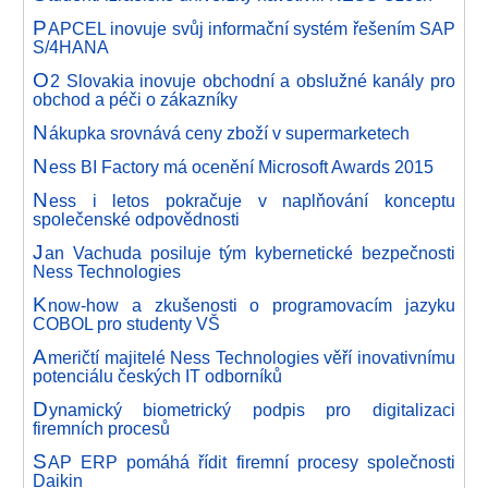
P
APCEL inovuje svůj informační systém řešením SAP
S/4HANA
O
2 Slovakia inovuje obchodní a obslužné kanály pro
obchod a péči o zákazníky
N
ákupka srovnává ceny zboží v supermarketech
N
ess BI Factory má ocenění Microsoft Awards 2015
N
ess i letos pokračuje v naplňování konceptu
společenské odpovědnosti
J
an Vachuda posiluje tým kybernetické bezpečnosti
Ness Technologies
K
now-how a zkušenosti o programovacím jazyku
COBOL pro studenty VŠ
A
meričtí majitelé Ness Technologies věří inovativnímu
potenciálu českých IT odborníků
D
ynamický biometrický podpis pro digitalizaci
firemních procesů
S
AP ERP pomáhá řídit firemní procesy společnosti
Daikin