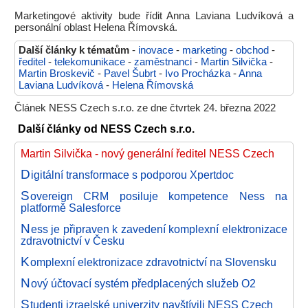
Marketingové aktivity bude řídit Anna Laviana Ludvíková a
personální oblast Helena Římovská.
Další články k tématům
-
inovace
-
marketing
-
obchod
-
ředitel
-
telekomunikace
-
zaměstnanci
-
Martin Silvička
-
Martin Broskevič
-
Pavel Šubrt
-
Ivo Procházka
-
Anna
Laviana Ludvíková
-
Helena Římovská
Článek NESS Czech s.r.o. ze dne čtvrtek 24. března 2022
Další články od NESS Czech s.r.o.
Martin Silvička - nový generální ředitel NESS Czech
D
igitální transformace s podporou Xpertdoc
S
overeign CRM posiluje kompetence Ness na
platformě Salesforce
N
ess je připraven k zavedení komplexní elektronizace
zdravotnictví v Česku
K
omplexní elektronizace zdravotnictví na Slovensku
N
ový účtovací systém předplacených služeb O2
S
tudenti izraelské univerzity navštívili NESS Czech