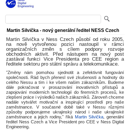
Martin Silvička - nový generální ředitel NESS Czech
Martin Silvička v Ness Czech působí od roku 2005,
na nově vytvořenou pozici nastoupil v rámci
organizačních změn s cílem podpory rozvoje
obchodních aktivit. Před nástupem na nový post
zastával funkci Vice Presidenta pro CEE region a
ředitele sektoru pro státní správu a telekomunikace.
"Změny nám pomohou sjednotit a zefektivnit fungování
společnosti. Rád bych přenesl své zkušenosti a hodnoty do
celého Nessu a tím i ke všem našim zákazníkům. Budeme
dále pokračovat v prosazování inovativních přístupů a
zapojování moderních technologií do firemních procesů, ke
zlepšení práce i výsledků našich zákazníků. Zároveň chceme
nadále vytvářet motivační a inspirující prostředí pro naše
zaměstnance. V současné době také v Nessu různými
způsoby podporujeme ukrajinský národ i naše ukrajinské
zaměstnance a jejich rodiny," říká
Martin Silvička
, generální
ředitel Ness Czech a Vice President pro CEE v Ness Digital
Engineering.