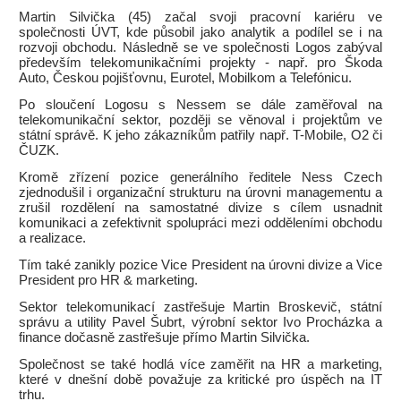
Martin Silvička (45) začal svoji pracovní kariéru ve
společnosti ÚVT, kde působil jako analytik a podílel se i na
rozvoji obchodu. Následně se ve společnosti Logos zabýval
především telekomunikačními projekty - např. pro Škoda
Auto, Českou pojišťovnu, Eurotel, Mobilkom a Telefónicu.
Po sloučení Logosu s Nessem se dále zaměřoval na
telekomunikační sektor, později se věnoval i projektům ve
státní správě. K jeho zákazníkům patřily např. T-Mobile, O2 či
ČUZK.
Kromě zřízení pozice generálního ředitele Ness Czech
zjednodušil i organizační strukturu na úrovni managementu a
zrušil rozdělení na samostatné divize s cílem usnadnit
komunikaci a zefektivnit spolupráci mezi odděleními obchodu
a realizace.
Tím také zanikly pozice Vice President na úrovni divize a Vice
President pro HR & marketing.
Sektor telekomunikací zastřešuje Martin Broskevič, státní
správu a utility Pavel Šubrt, výrobní sektor Ivo Procházka a
finance dočasně zastřešuje přímo Martin Silvička.
Společnost se také hodlá více zaměřit na HR a marketing,
které v dnešní době považuje za kritické pro úspěch na IT
trhu.