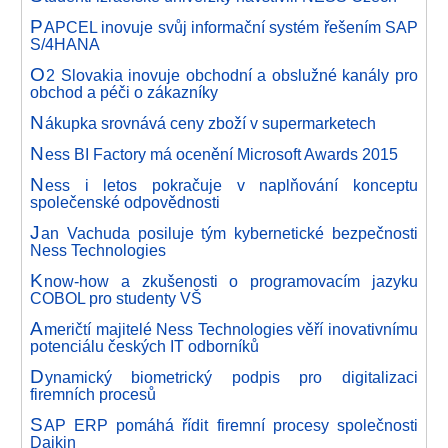
P
APCEL inovuje svůj informační systém řešením SAP
S/4HANA
O
2 Slovakia inovuje obchodní a obslužné kanály pro
obchod a péči o zákazníky
N
ákupka srovnává ceny zboží v supermarketech
N
ess BI Factory má ocenění Microsoft Awards 2015
N
ess i letos pokračuje v naplňování konceptu
společenské odpovědnosti
J
an Vachuda posiluje tým kybernetické bezpečnosti
Ness Technologies
K
now-how a zkušenosti o programovacím jazyku
COBOL pro studenty VŠ
A
meričtí majitelé Ness Technologies věří inovativnímu
potenciálu českých IT odborníků
D
ynamický biometrický podpis pro digitalizaci
firemních procesů
S
AP ERP pomáhá řídit firemní procesy společnosti
Daikin