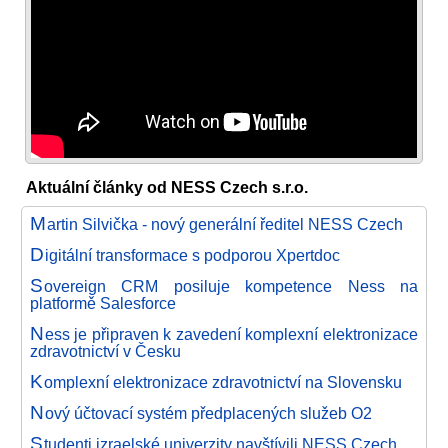
Aktuální články od NESS Czech s.r.o.
M
artin Silvička - nový generální ředitel NESS Czech
D
igitální transformace s podporou Xpertdoc
S
overeign CRM posiluje kompetence Ness na
platformě Salesforce
N
ess je připraven k zavedení komplexní elektronizace
zdravotnictví v Česku
K
omplexní elektronizace zdravotnictví na Slovensku
N
ový účtovací systém předplacených služeb O2
S
tudenti izraelské univerzity navštívili NESS Czech