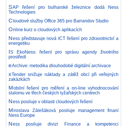
S
AP řešení pro bulharské železnice dodá Ness
Technologies
C
loudové služby Office 365 pro Barrandov Studio
O
nline kurz o cloudových aplikacích
N
ess představuje nová ICT řešení pro zdravotnictví a
energetiku
I
S EkoNess: řešení pro správu agendy životního
prostředí
e
Archive: metodika dlouhodobé digitální archivace
x
Tender snižuje náklady a zátěž obcí při veřejných
zakázkách
M
obilní řešení pro měření a on-line vyhodnocování
slalomu ve třech českých lyžařských centrech
N
ess posiluje v oblasti cloudových řešení
M
iroslava Zálešáková posiluje management finaní
Ness Europe
N
ess posiluje divizi Finance a kompetenci