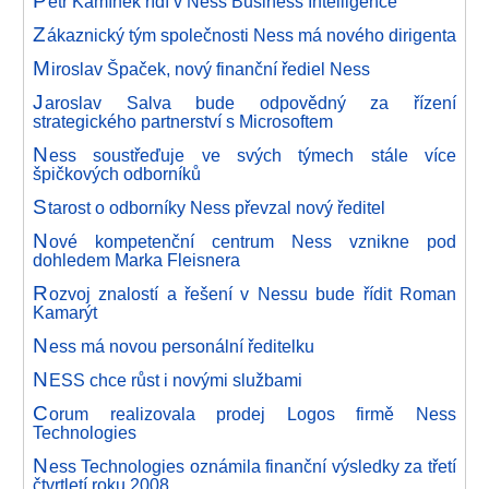
etr Kamínek řídí v Ness Business Intelligence
Z
ákaznický tým společnosti Ness má nového dirigenta
M
iroslav Špaček, nový finanční řediel Ness
J
aroslav Salva bude odpovědný za řízení
strategického partnerství s Microsoftem
N
ess soustřeďuje ve svých týmech stále více
špičkových odborníků
S
tarost o odborníky Ness převzal nový ředitel
N
ové kompetenční centrum Ness vznikne pod
dohledem Marka Fleisnera
R
ozvoj znalostí a řešení v Nessu bude řídit Roman
Kamarýt
N
ess má novou personální ředitelku
N
ESS chce růst i novými službami
C
orum realizovala prodej Logos firmě Ness
Technologies
N
ess Technologies oznámila finanční výsledky za třetí
čtvrtletí roku 2008