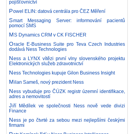
pojišťovnictví
P
owel ELIN: datová centrála pro ČEZ Měření
S
mart Messaging Server: informování pacientů
pomocí SMS
M
S Dynamics CRM v CK FISCHER
O
racle E-Business Suite pro Teva Czech Industries
dodává Ness Technologies
N
ess a LYNX vítězi první vlny slovenského projektu
Elektronických služeb zdravotnictví
N
ess Technologies kupuje Gilon Business Insight
M
ilan Sameš, nový prezident Ness
N
ess vybuduje pro ČÚZK registr územní identifikace,
adres a nemovitostí
J
iří Mědílek ve společnosti Ness nově vede divizi
Finance
N
ess je po čtvrté za sebou mezi nejlepšími českými
firmami
P