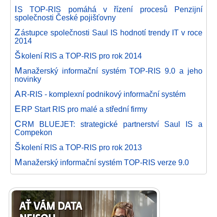
I
S TOP-RIS pomáhá v řízení procesů Penzijní
společnosti České pojišťovny
Z
ástupce společnosti Saul IS hodnotí trendy IT v roce
2014
Š
kolení RIS a TOP-RIS pro rok 2014
M
anažerský informační systém TOP-RIS 9.0 a jeho
novinky
A
R-RIS - komplexní podnikový informační systém
E
RP Start RIS pro malé a střední firmy
C
RM BLUEJET: strategické partnerství Saul IS a
Compekon
Š
kolení RIS a TOP-RIS pro rok 2013
M
anažerský informační systém TOP-RIS verze 9.0