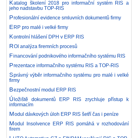
K
atalog školení 2018 pro informační systém RIS a
jeho nadstavbu TOP-RIS
P
rofesionální evidence smluvních dokumentů firmy
E
RP pro malé i velké firmy
K
ontrolní hlášení DPH v ERP RIS
R
OI analýza firemních procesů
F
inancování podnikového informačního systému RIS
P
rezentace informačního systému RIS a TOP-RIS
S
právný výběr informačního systému pro malé i velké
firmy
B
ezpečnostní modul ERP RIS
Ú
ložiště dokumentů ERP RIS zrychluje přístup k
informacím
M
odul dávkových úloh ERP RIS šetří čas i peníze
M
odul Insolvence ERP RIS pomáhá v rozhodování
firem
L