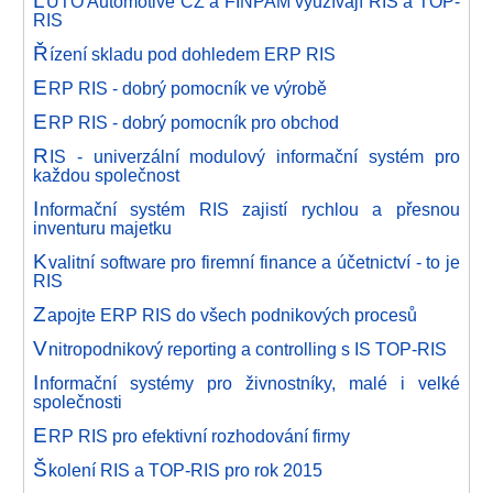
UTO Automotive CZ a FINPAM využívají RIS a TOP-
RIS
Ř
ízení skladu pod dohledem ERP RIS
E
RP RIS - dobrý pomocník ve výrobě
E
RP RIS - dobrý pomocník pro obchod
R
IS - univerzální modulový informační systém pro
každou společnost
I
nformační systém RIS zajistí rychlou a přesnou
inventuru majetku
K
valitní software pro firemní finance a účetnictví - to je
RIS
Z
apojte ERP RIS do všech podnikových procesů
V
nitropodnikový reporting a controlling s IS TOP-RIS
I
nformační systémy pro živnostníky, malé i velké
společnosti
E
RP RIS pro efektivní rozhodování firmy
Š
kolení RIS a TOP-RIS pro rok 2015