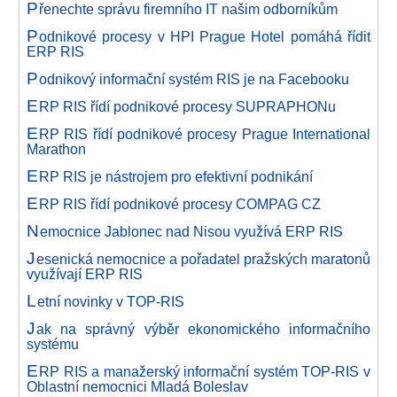
P
řenechte správu firemního IT našim odborníkům
P
odnikové procesy v HPI Prague Hotel pomáhá řídit
ERP RIS
P
odnikový informační systém RIS je na Facebooku
E
RP RIS řídí podnikové procesy SUPRAPHONu
E
RP RIS řídí podnikové procesy Prague International
Marathon
E
RP RIS je nástrojem pro efektivní podnikání
E
RP RIS řídí podnikové procesy COMPAG CZ
N
emocnice Jablonec nad Nisou využívá ERP RIS
J
esenická nemocnice a pořadatel pražských maratonů
využívají ERP RIS
L
etní novinky v TOP-RIS
J
ak na správný výběr ekonomického informačního
systému
E
RP RIS a manažerský informační systém TOP-RIS v
Oblastní nemocnici Mladá Boleslav