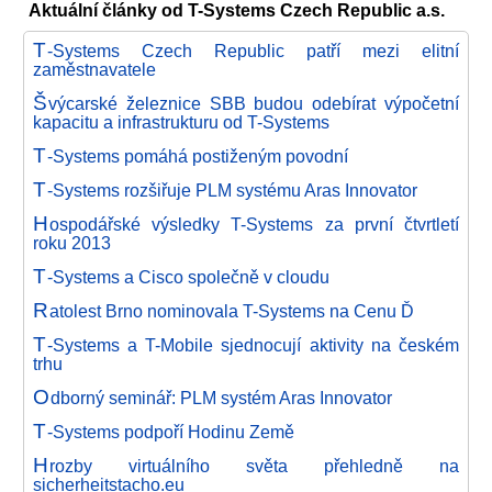
Aktuální články od T-Systems Czech Republic a.s.
T
-Systems Czech Republic patří mezi elitní
zaměstnavatele
Š
výcarské železnice SBB budou odebírat výpočetní
kapacitu a infrastrukturu od T-Systems
T
-Systems pomáhá postiženým povodní
T
-Systems rozšiřuje PLM systému Aras Innovator
H
ospodářské výsledky T-Systems za první čtvrtletí
roku 2013
T
-Systems a Cisco společně v cloudu
R
atolest Brno nominovala T-Systems na Cenu Ď
T
-Systems a T-Mobile sjednocují aktivity na českém
trhu
O
dborný seminář: PLM systém Aras Innovator
T
-Systems podpoří Hodinu Země
H
rozby virtuálního světa přehledně na
sicherheitstacho.eu