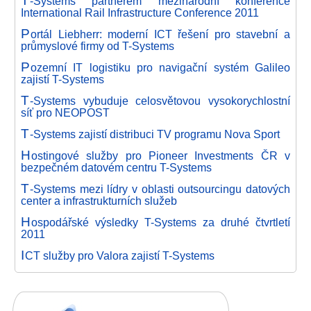
T
-Systems partnerem mezinárodní konference
International Rail Infrastructure Conference 2011
P
ortál Liebherr: moderní ICT řešení pro stavební a
průmyslové firmy od T-Systems
P
ozemní IT logistiku pro navigační systém Galileo
zajistí T-Systems
T
-Systems vybuduje celosvětovou vysokorychlostní
síť pro NEOPOST
T
-Systems zajistí distribuci TV programu Nova Sport
H
ostingové služby pro Pioneer Investments ČR v
bezpečném datovém centru T-Systems
T
-Systems mezi lídry v oblasti outsourcingu datových
center a infrastrukturních služeb
H
ospodářské výsledky T-Systems za druhé čtvrtletí
2011
I
CT služby pro Valora zajistí T-Systems