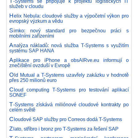
T
-Systems se připojuje k projektu logistických IT
služeb v cloudu
H
elix Nebula: cloudové služby a výpočetní výkon pro
evropský výzkum a vědu
S
imko: nový standard pro bezpečnou práci s
mobilními zařízeními
A
nalýza nákladů: nová služba T-Systems s využitím
systému SAP HANA
A
plikace pro iPhone a obsAIRve.eu informují o
znečištění ovzduší v Evropě
O
ld Mutual a T-Systems uzavřely zakázku v hodnotě
přes 250 milionů euro
C
loud computing T-Systems pro testování aplikací
SONEF
T
-Systems získává miliónové cloudové kontrakty po
celém světě
C
loudové SAP služby pro Correos dodá T-Systems
Z
lato, stříbro i bronz pro T-Systems za řešení SAP