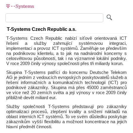
T-Systems Czech Republic a.s.
T-Systems Czech Republic nabízí síťově orientovaná ICT
řešení a služby zahrnující systémovou integraci,
implementaci a provoz ICT systémů. Zaměřuje se především
na podnikovou klientelu, a to jak na nadnárodní koncerny s
celosvětovou působností, tak i na významné lokální podniky.
V roce 2009 činily výnosy společnosti přes tři miliardy korun.
Skupina T-Systems patřící do koncernu Deutsche Telekom
AG je jedním z vedoucích evropských poskytovatelů služeb a
řešení informačních a komunikačních technologií (ICT) pro
podnikové zákazníky. Skupina má přes 45000 zaměstnanců
ve více než 20 zemích světa a její výnosy v roce 2009 činily
přibližně devět miliard eur.
Služby společnosti T-Systems představují pro zákazníky
optimalizaci procesů, zlepšení kvality a snížení nákladů na
oblast interních ICT systémů. To ve svém důsledku poskytuje
zákazníkům vyšší flexibilitu a možnost koncentrace na jejich
hlavní předmět činnosti.