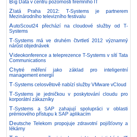
B
ig Data v centru pozornosti firemního IT
Z
latá Praha 2012: T-Systems je partnerem
Mezinárodního televizního festivalu
A
utoScout24 přechází na cloudové služby od T-
Systems
T
-Systems má ve druhém čtvrtletí 2012 významný
nárůst objednávek
V
ideokonference a teleprezence T-Systems v sítí Tata
Communications
C
hytré měření jako základ pro inteligentní
management energií
T
-Systems celosvětově nabízí služby VMware vCloud
T
-Systems je jedničkou v poskytování cloudu pro
korporátní zákazníky
T
-Systems a SAP zahajují spolupráci v oblasti
prémiového přístupu k SAP aplikacím
D
eutsche Telekom propojuje zdravotní pojišťovny a
lékárny