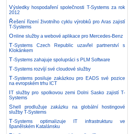
V
ýsledky hospodaření společnosti T-Systems za rok
2012
Ř
ešení řízení životního cyklu výrobků pro Aras zajistí
T-Systems
O
nline služby a webové aplikace pro Mercedes-Benz
T
-Systems Czech Republic uzavřel partnerství s
Klokánkem
T
-Systems zahajuje spolupráci s PLM Software
T
-Systems rozvíjí své cloudové služby
T
-Systems posiluje zakázkou pro EADS své pozice
na evropském trhu ICT
I
T služby pro spolkovou zemi Dolni Sasko zajistí T-
Systems
S
hell prodlužuje zakázku na globální hostingové
služby T-Systems
T
-Systems optimalizuje IT infrastrukturu ve
španělském Katalánsku