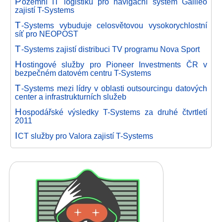
P
ozemní IT logistiku pro navigační systém Galileo
zajistí T-Systems
T
-Systems vybuduje celosvětovou vysokorychlostní
síť pro NEOPOST
T
-Systems zajistí distribuci TV programu Nova Sport
H
ostingové služby pro Pioneer Investments ČR v
bezpečném datovém centru T-Systems
T
-Systems mezi lídry v oblasti outsourcingu datových
center a infrastrukturních služeb
H
ospodářské výsledky T-Systems za druhé čtvrtletí
2011
I
CT služby pro Valora zajistí T-Systems