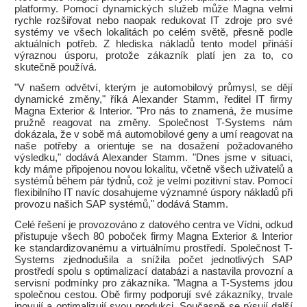
platformy. Pomocí dynamických služeb může Magna velmi
rychle rozšiřovat nebo naopak redukovat IT zdroje pro své
systémy ve všech lokalitách po celém světě, přesně podle
aktuálních potřeb. Z hlediska nákladů tento model přináší
výraznou úsporu, protože zákazník platí jen za to, co
skutečně používá.
"V našem odvětví, kterým je automobilový průmysl, se dějí
dynamické změny," říká Alexander Stamm, ředitel IT firmy
Magna Exterior & Interior. "Pro nás to znamená, že musíme
pružně reagovat na změny. Společnost T-Systems nám
dokázala, že v sobě má automobilové geny a umí reagovat na
naše potřeby a orientuje se na dosažení požadovaného
výsledku," dodává Alexander Stamm. "Dnes jsme v situaci,
kdy máme připojenou novou lokalitu, včetně všech uživatelů a
systémů během pár týdnů, což je velmi pozitivní stav. Pomocí
flexibilního IT navíc dosahujeme významné úspory nákladů při
provozu našich SAP systémů," dodává Stamm.
Celé řešení je provozováno z datového centra ve Vídni, odkud
přistupuje všech 80 poboček firmy Magna Exterior & Interior
ke standardizovanému a virtuálnímu prostředí. Společnost T-
Systems zjednodušila a snížila počet jednotlivých SAP
prostředí spolu s optimalizací databázi a nastavila provozní a
servisní podmínky pro zákazníka. "Magna a T-Systems jdou
společnou cestou. Obě firmy podporují své zákazníky, trvale
inovují a optimalizují svou produkci. Současně se rýsují další