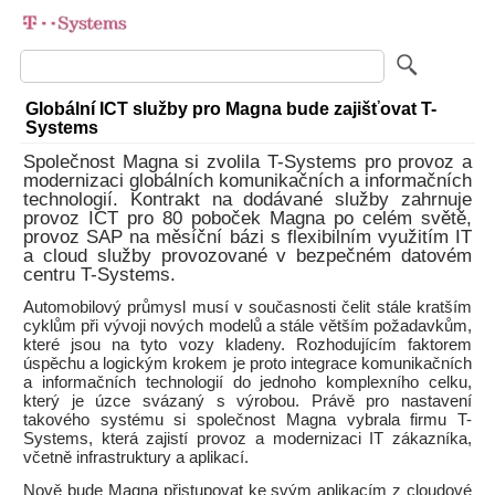
Globální ICT služby pro Magna bude zajišťovat T-
Systems
Společnost Magna si zvolila T-Systems pro provoz a
modernizaci globálních komunikačních a informačních
technologií. Kontrakt na dodávané služby zahrnuje
provoz ICT pro 80 poboček Magna po celém světě,
provoz SAP na měsíční bázi s flexibilním využitím IT
a cloud služby provozované v bezpečném datovém
centru T-Systems.
Automobilový průmysl musí v současnosti čelit stále kratším
cyklům při vývoji nových modelů a stále větším požadavkům,
které jsou na tyto vozy kladeny. Rozhodujícím faktorem
úspěchu a logickým krokem je proto integrace komunikačních
a informačních technologií do jednoho komplexního celku,
který je úzce svázaný s výrobou. Právě pro nastavení
takového systému si společnost Magna vybrala firmu T-
Systems, která zajistí provoz a modernizaci IT zákazníka,
včetně infrastruktury a aplikací.
Nově bude Magna přistupovat ke svým aplikacím z cloudové