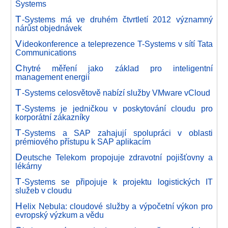
Systems
T
-Systems má ve druhém čtvrtletí 2012 významný
nárůst objednávek
V
ideokonference a teleprezence T-Systems v sítí Tata
Communications
C
hytré měření jako základ pro inteligentní
management energií
T
-Systems celosvětově nabízí služby VMware vCloud
T
-Systems je jedničkou v poskytování cloudu pro
korporátní zákazníky
T
-Systems a SAP zahajují spolupráci v oblasti
prémiového přístupu k SAP aplikacím
D
eutsche Telekom propojuje zdravotní pojišťovny a
lékárny
T
-Systems se připojuje k projektu logistických IT
služeb v cloudu
H
elix Nebula: cloudové služby a výpočetní výkon pro
evropský výzkum a vědu