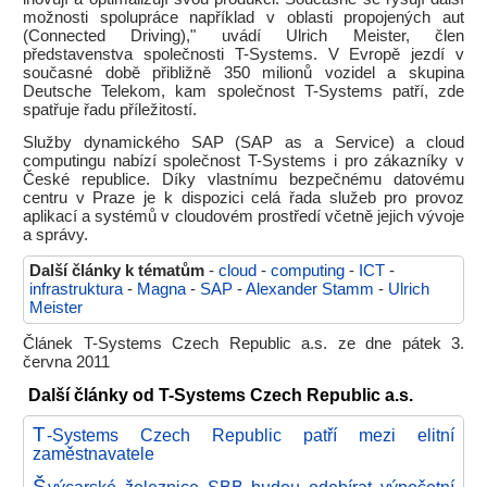
možnosti spolupráce například v oblasti propojených aut
(Connected Driving)," uvádí Ulrich Meister, člen
představenstva společnosti T-Systems. V Evropě jezdí v
současné době přibližně 350 milionů vozidel a skupina
Deutsche Telekom, kam společnost T-Systems patří, zde
spatřuje řadu příležitostí.
Služby dynamického SAP (SAP as a Service) a cloud
computingu nabízí společnost T-Systems i pro zákazníky v
České republice. Díky vlastnímu bezpečnému datovému
centru v Praze je k dispozici celá řada služeb pro provoz
aplikací a systémů v cloudovém prostředí včetně jejich vývoje
a správy.
Další články k tématům
-
cloud
-
computing
-
ICT
-
infrastruktura
-
Magna
-
SAP
-
Alexander Stamm
-
Ulrich
Meister
Článek T-Systems Czech Republic a.s. ze dne pátek 3.
června 2011
Další články od T-Systems Czech Republic a.s.
T
-Systems Czech Republic patří mezi elitní
zaměstnavatele
Š