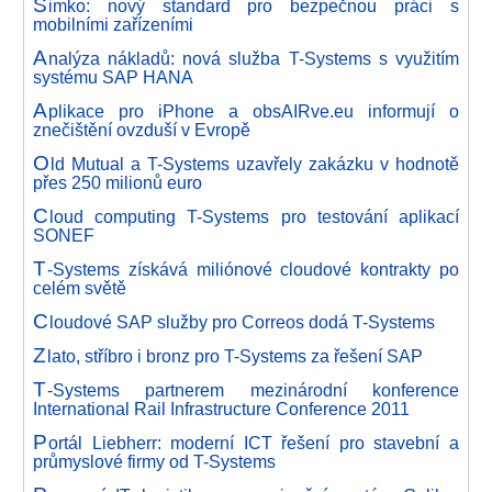
S
imko: nový standard pro bezpečnou práci s
mobilními zařízeními
A
nalýza nákladů: nová služba T-Systems s využitím
systému SAP HANA
A
plikace pro iPhone a obsAIRve.eu informují o
znečištění ovzduší v Evropě
O
ld Mutual a T-Systems uzavřely zakázku v hodnotě
přes 250 milionů euro
C
loud computing T-Systems pro testování aplikací
SONEF
T
-Systems získává miliónové cloudové kontrakty po
celém světě
C
loudové SAP služby pro Correos dodá T-Systems
Z
lato, stříbro i bronz pro T-Systems za řešení SAP
T
-Systems partnerem mezinárodní konference
International Rail Infrastructure Conference 2011
P
ortál Liebherr: moderní ICT řešení pro stavební a
průmyslové firmy od T-Systems