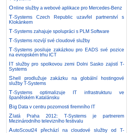
O
nline služby a webové aplikace pro Mercedes-Benz
T
-Systems Czech Republic uzavřel partnerství s
Klokánkem
T
-Systems zahajuje spolupráci s PLM Software
T
-Systems rozvíjí své cloudové služby
T
-Systems posiluje zakázkou pro EADS své pozice
na evropském trhu ICT
I
T služby pro spolkovou zemi Dolni Sasko zajistí T-
Systems
S
hell prodlužuje zakázku na globální hostingové
služby T-Systems
T
-Systems optimalizuje IT infrastrukturu ve
španělském Katalánsku
B
ig Data v centru pozornosti firemního IT
Z
latá Praha 2012: T-Systems je partnerem
Mezinárodního televizního festivalu
A
utoScout24 přechází na cloudové služby od T-