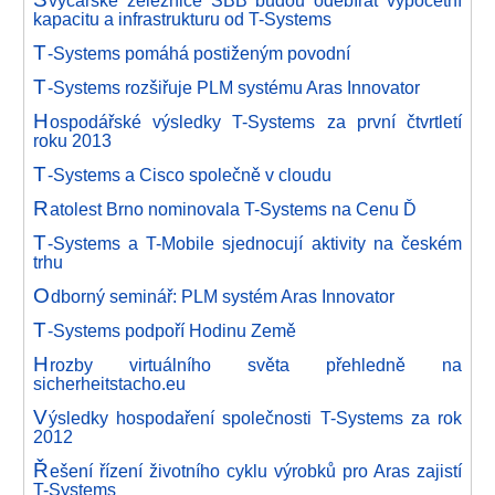
výcarské železnice SBB budou odebírat výpočetní
kapacitu a infrastrukturu od T-Systems
T
-Systems pomáhá postiženým povodní
T
-Systems rozšiřuje PLM systému Aras Innovator
H
ospodářské výsledky T-Systems za první čtvrtletí
roku 2013
T
-Systems a Cisco společně v cloudu
R
atolest Brno nominovala T-Systems na Cenu Ď
T
-Systems a T-Mobile sjednocují aktivity na českém
trhu
O
dborný seminář: PLM systém Aras Innovator
T
-Systems podpoří Hodinu Země
H
rozby virtuálního světa přehledně na
sicherheitstacho.eu
V
ýsledky hospodaření společnosti T-Systems za rok
2012
Ř
ešení řízení životního cyklu výrobků pro Aras zajistí
T-Systems