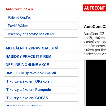
AutoCont CZ a.s.
Pálenič Ondřej
Pavliš Walter
AutoCont CZ
AutoCont CZ j
Všechny příspěvky našich lidí
zboží, služeb 
vlastní značk
druhém deseti
AKTUÁLNÍ IT ZPRAVODAJSTVÍ
služeb pro fi
společnosti v 
NABÍDKY PRÁCE IT FIREM
OFFLINE A ONLINE AKCE
DMS / ECM správa dokumentů
IT kurzy a školení OKškolení
IT kurzy a školení Pumpedu
IT kurzy a školení GOPAS