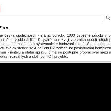
 a.s.
e česká společností, která již od roku 1990 úspěšně působí v o
a řešení v oblasti ICT. K rychlému rozvoji v prvních deseti letech 
y osobních počítačů a systematické budování rozsáhlé obchodní a se
letí své existence se AutoCont CZ zaměřil na poskytování komplexní
remní klientelu a státní správu, čímž se postupně propracoval mezi 
oblasti rozsáhlých a složitých ICT projektů.