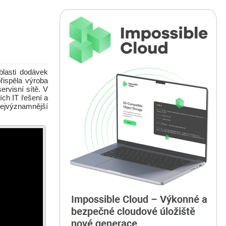
blasti dodávek
přispěla výroba
rvisní sítě. V
ch IT řešení a
nejvýznamnější