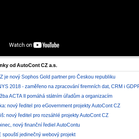
ánky od AutoCont CZ a.s.
Z je nový Sophos Gold partner pro Českou republiku
YS 2018 - zaměřeno na zpracování firemních dat, CRM i GDP
užba ACTA II pomáhá státním úřadům a organizacím
ka: nový ředitel pro eGovernment projekty AutoCont CZ
liš: nový ředitel pro rozsáhlé projekty AutoCont CZ
inec, nový finanční řediel AutoContu
E spouští jedinečný webový projekt