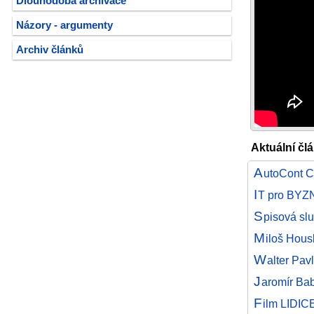
Dlouhodobá archivace
Názory - argumenty
Archiv článků
Aktuální čl
A
utoCont C
I
T pro BYZN
S
pisová sl
M
iloš Hous
W
alter Pav
J
aromír Bab
F
ilm LIDIC