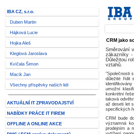
IBA CZ, s.r.o.
Duben Martin
Hájková Lucie
CRM jako so
Hojka Aleš
Směrování v
Kleglová Jaroslava
zákazníky -
Důležitou ro
Kvíčala Šimon
vztahů.
"Společnosti 
Macík Jan
důležité řídi
identifikován
Všechny příspěvky našich lidí
umožní klasif
konkrétní řeš
taková odvětv
AKTUÁLNÍ IT ZPRAVODAJSTVÍ
až deseti let
specifických ř
NABÍDKY PRÁCE IT FIREM
CRM bude do b
významná kon
OFFLINE A ONLINE AKCE
prodejním a 
vytížení naop