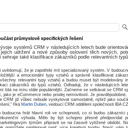
učást průmyslově specifických řešení
ývoje systémů CRM v následujících letech bude orientová
 jejich udržení a nové způsoby oslovení těch nových, pote
li sehraje také klasifikace zákazníků podle relevantních ty
si uvědomují, že je zapotřebí mít specializovaný systém. V budoucn
t složitější a emocionální typy vztahů a správně klasifikovat zákaz
y všechny relevantní typy vztahů a budou muset být modelovány ind
ikaci zákazníků do typů vztahů. Odhaduji, že v následujících let
ení šitá na míru stále populárnější. Začneme se setkávat se CRM sp
í, jako je eCommerce nebo prodej nemovitostí. Je pravděpodobné,
 se CRM již vůbec nebude vyskytovat samostatně, nýbrž jako souč
ešení," říká
Martin Duben
, vedoucí CRM oddělení společnosti IBA CZ
udoucna hrát hlavní roli ve schopnosti, co si budou zákazníci př
kurenční výhoda. Mělo by být schopno přesně předpovídat pr
marketingovým týmům připravit se na časově vytížené období. Na
ak pomůžete naplánovat např. více kreativní tvorby. Navíc vám 