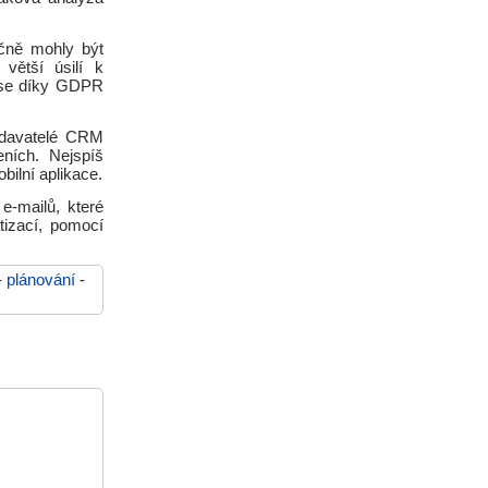
ečně mohly být
větší úsilí k
i se díky GDPR
dodavatelé CRM
ních. Nejspíš
bilní aplikace.
e-mailů, které
tizací, pomocí
-
plánování
-