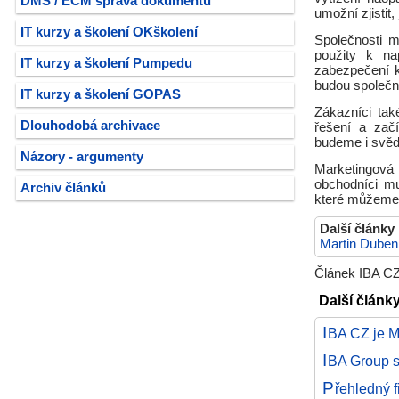
DMS / ECM správa dokumentů
umožní zjistit
IT kurzy a školení OKškolení
Společnosti m
použity k na
IT kurzy a školení Pumpedu
zabezpečení k
budou společno
IT kurzy a školení GOPAS
Zákazníci tak
Dlouhodobá archivace
řešení a zač
budeme i svědk
Názory - argumenty
Marketingová 
obchodníci mu
Archiv článků
které můžeme s
Další články
Martin Duben
Článek IBA CZ,
Další články
I
BA CZ je Mi
I
BA Group s
P
řehledný f