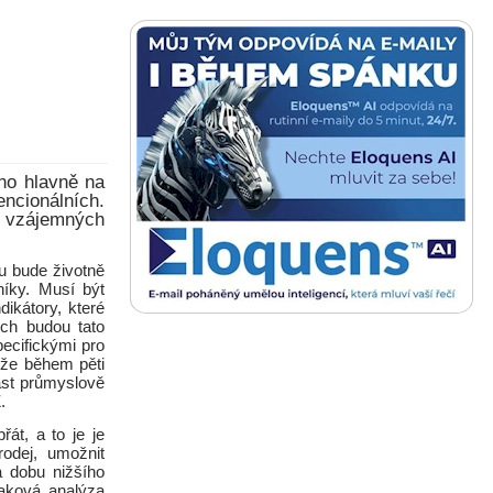
no hlavně na
ncionálních.
pů vzájemných
u bude životně
níky. Musí být
ikátory, které
ech budou tato
ecifickými pro
 že během pěti
ást průmyslově
.
át, a to je je
odej, umožnit
 dobu nižšího
taková analýza