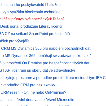
 let na trhu poskytovatelů IT služeb
ouvy s využitím blockchain technologií
učást průmyslově specifických řešení
Desk portál prodlužuje Liferay licenci
IBA CZ na setkání SharePoint profesionálů
nášek pro vývojáře
k CRM MS Dynamics 365 pro napojení obchodních dat
pro MS Dynamics 365 pomáhají se zadáváním kontaktů
I v prostředí On Premise pro bezpečnost citlivých dat
 API rozhraní při sběru dat ve zdravotnictví
 poskytuje prostorné a pohodlné prostředí pro rostoucí tým IBA 
ěr vhodného CRM pro neziskovky
t CRM řešení - Online nebo OnPremise?
adí mezi přední dodavatele řešení Microsoftu