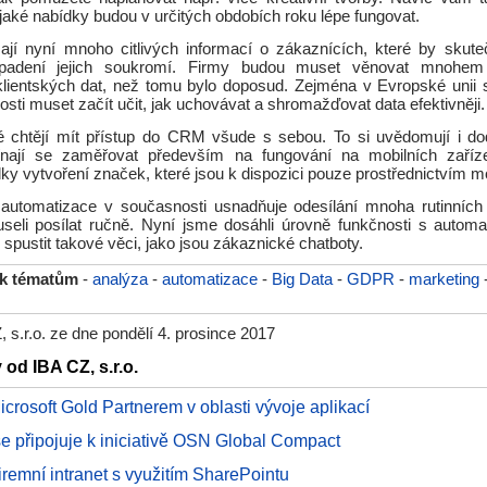
, jaké nabídky budou v určitých obdobích roku lépe fungovat.
ají nyní mnoho citlivých informací o zákaznících, které by skut
padení jejich soukromí. Firmy budou muset věnovat mnohem 
lientských dat, než tomu bylo doposud. Zejména v Evropské uni
sti muset začít učit, jak uchovávat a shromažďovat data efektivněji.
é chtějí mít přístup do CRM všude s sebou. To si uvědomují i 
ínají se zaměřovat především na fungování na mobilních zaříze
y vytvoření značek, které jsou k dispozici pouze prostřednictvím mo
automatizace v současnosti usnadňuje odesílání mnoha rutinních 
seli posílat ručně. Nyní jsme dosáhli úrovně funkčnosti s automa
pustit takové věci, jako jsou zákaznické chatboty.
 k tématům
-
analýza
-
automatizace
-
Big Data
-
GDPR
-
marketing
 s.r.o. ze dne pondělí 4. prosince 2017
 od IBA CZ, s.r.o.
crosoft Gold Partnerem v oblasti vývoje aplikací
e připojuje k iniciativě OSN Global Compact
iremní intranet s využitím SharePointu