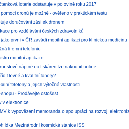
tenková loterie odstartuje v polovině roku 2017
 pomocí dronů je možné - ověřeno v praktickém testu
estuje doručování zásilek dronem
likace pro vzdělávání českých zdravotníků
k jako první v ČR zavádí mobilní aplikaci pro klinickou medicínu
ná firemní telefonie
stro mobilní aplikace
koustové náplně do tiskáren lze nakoupit online
řídit levné a kvalitní tonery?
ilní telefony a jejich výtečné vlastnosti
-shopu - Prodávejte ostošest
y v elektronice
 MV k vypovězení memoranda o spolupráci na rozvoji elektroni
rohlídka Mezinárodní kosmické stanice ISS