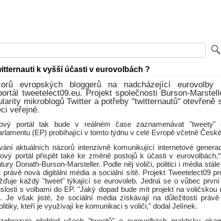
tternauti k vyšší účasti v eurovolbách ?
zorů evropských bloggerů na nadcházející eurovolby 
portál tweetelect09.eu. Projekt společnosti Burson-Marstel
ularity mikroblogů Twitter a potřeby "twitternautů" otevřeně s
ci veřejné.
tový portál tak bude v reálném čase zaznamenávat "tweety"
lamentu (EP) probíhající v tomto týdnu v celé Evropě včetně České 
ní aktuálních názorů intenzivně komunikující internetové gener
ový portál přispět také ke změně postojů k účasti v eurovolbách,
tury Donath-Burson-Marsteller. Podle něj voliči, politici i média stále
právě nová digitální média a sociální sítě. Projekt Tweetelect09 p
ďuje každý "tweet" týkající se eurovoleb. Jedná se o vůbec první 
islosti s volbami do EP. "Jaký dopad bude mít projekt na voličskou 
t. Je však jisté, že sociální média získávají na důležitosti práv
itiky, kteří je využívají ke komunikaci s voliči," dodal Jelínek.