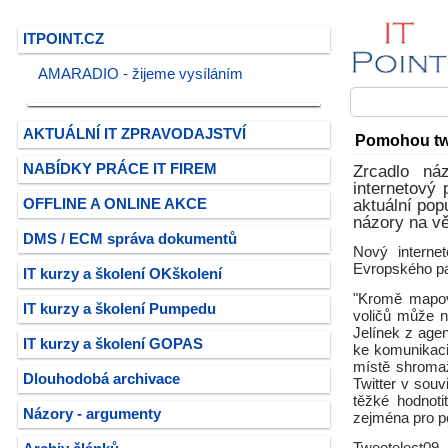
ITPOINT.CZ
AMARADIO - žijeme vysíláním
AKTUÁLNÍ IT ZPRAVODAJSTVÍ
Pomohou twi
NABÍDKY PRÁCE IT FIREM
Zrcadlo ná
internetový 
OFFLINE A ONLINE AKCE
aktuální pop
názory na vě
DMS / ECM správa dokumentů
Nový interne
Evropského par
IT kurzy a školení OKškolení
"Kromě mapová
IT kurzy a školení Pumpedu
voličů může n
Jelínek z agen
IT kurzy a školení GOPAS
ke komunikaci 
místě shromaž
Dlouhodobá archivace
Twitter v souv
těžké hodnoti
Názory - argumenty
zejména pro pol