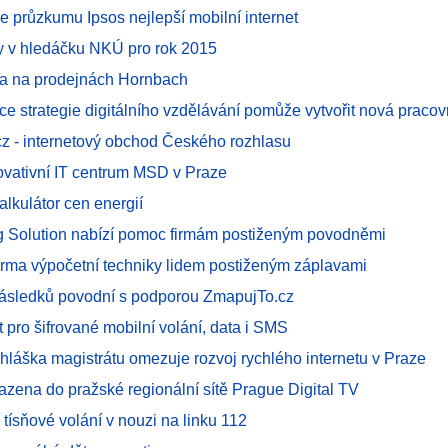
e průzkumu Ipsos nejlepší mobilní internet
 v hledáčku NKÚ pro rok 2015
ma na prodejnách Hornbach
 strategie digitálního vzdělávání pomůže vytvořit nová pracov
cz - internetový obchod Českého rozhlasu
novativní IT centrum MSD v Praze
alkulátor cen energií
g Solution nabízí pomoc firmám postiženým povodněmi
rma výpočetní techniky lidem postiženým záplavami
následků povodní s podporou ZmapujTo.cz
 pro šifrované mobilní volání, data i SMS
yhláška magistrátu omezuje rozvoj rychlého internetu v Praze
azena do pražské regionální sítě Prague Digital TV
í tísňové volání v nouzi na linku 112