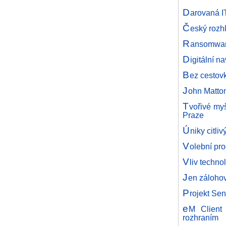
D
arovaná I
Č
eský rozhl
R
ansomware 
D
igitální n
B
ez cestov
J
ohn Matton
T
vořivé my
Praze
Ú
niky citli
V
olební pro
V
liv techn
J
en zálohov
P
rojekt Se
e
M Client 
rozhraním