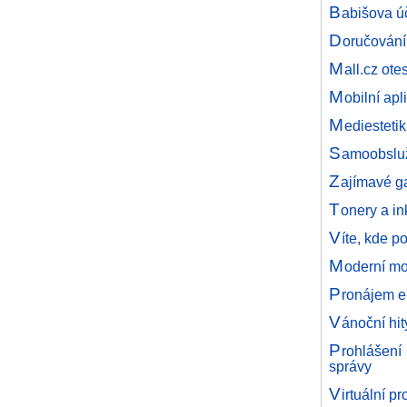
B
abišova úč
D
oručování
M
all.cz ot
M
obilní ap
M
ediesteti
S
amoobsluž
Z
ajímavé ga
T
onery a in
V
íte, kde po
M
oderní mob
P
ronájem e
V
ánoční hit
P
rohlášení
správy
V
irtuální p