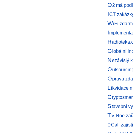
O
2 má podl
I
CT zakázky
W
iFi zdar
I
mplementace
R
adioteka.
G
lobální i
N
ezávislý k
O
utsourcin
O
prava zda
L
ikvidace 
C
ryptosmart
S
tavební v
T
V Noe zař
e
Call zajist