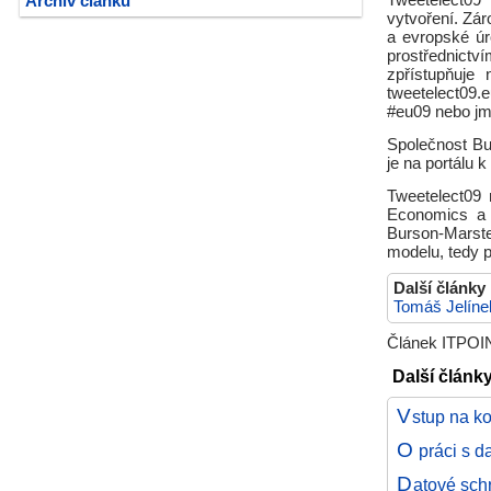
Tweetelect09 
Archiv článků
vytvoření. Záro
a evropské úr
prostřednictv
zpřístupňuje
tweetelect09.
#eu09 nebo jmé
Společnost Bu
je na portálu 
Tweetelect09 
Economics a T
Burson-Marste
modelu, tedy 
Další články
Tomáš Jelíne
Článek ITPOIN
Další článk
V
stup na k
O
práci s d
D
atové sch