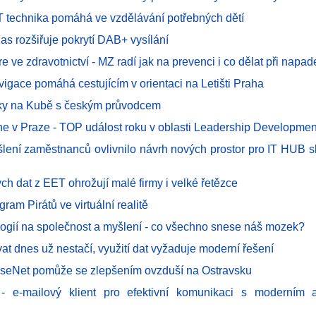
T technika pomáhá ve vzdělávání potřebných dětí
as rozšiřuje pokrytí DAB+ vysílání
ve zdravotnictví - MZ radí jak na prevenci i co dělat při napad
avigace pomáhá cestujícím v orientaci na Letišti Praha
ky na Kubě s českým průvodcem
e v Praze - TOP událost roku v oblasti Leadership Developmen
šlení zaměstnanců ovlivnilo návrh nových prostor pro IT HUB 
vých dat z EET ohrožují malé firmy i velké řetězce
gram Pirátů ve virtuální realitě
ologií na společnost a myšlení - co všechno snese náš mozek?
at dnes už nestačí, využití dat vyžaduje moderní řešení
nseNet pomůže se zlepšením ovzduší na Ostravsku
- e-mailový klient pro efektivní komunikaci s moderním a 