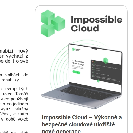
nabízí nový
ler vychází z
e dělit o své
 o volbách do
republiky.
ace evropských
“" uvedl Tomáš
 více používají
roto na jediném
využití služby
účast, je zatím
ě v době voleb