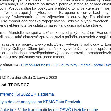
zobrazuje přehled všech "tweetů" o eurovolbách prakticky okam
veň analyzuje, o kterém politikovi či politické straně se nejvíce disk
ovni. Webová stránka poskytuje přehled o tom, ve které zemi se l
ím Twitteru zapojují nejvíce, co si Evropané o eurovolbách my
 názory "twitternautů" všem zájemcům o eurovolby. Do diskuse
eu se mohou ode dneška zapojit všichni, kdo ve svých "tweetech" 
no některého z kandidátů či název kandidující politické strany.
rson-Marsteller se spojila také se zpravodajským kanálem France 
k dispozici také obrazové zpravodajství o průběhu eurovoleb v angličti
navazuje na projekt www.predict09.eu, vytvořený politology z Lo
rinity College. Cílem jejich stránek vytvořených ve spolupráci 
ller je odhadnout pravděpodobné výsledky eurovoleb prostřednictvím
přesněji než průzkumy veřejného mínění.
 k tématům
-
Burson-Marsteller
-
EP
-
eurovolby
-
média
-
portál
-
twe
k
T.CZ ze dne středa 3. června 2009
y od ITPOINT.CZ
onferenci ISI 2022 1 + 1 zdarma
aty a datové analytice na KPMG Data Festivalu
ránky bez žádosti automaticky pro OSVČ i fyzické osoby