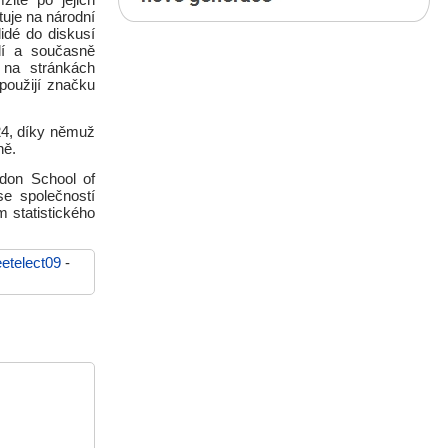
žitě po jejich
utuje na národní
idé do diskusí
slí a současně
 na stránkách
použijí značku
24, díky němuž
ně.
ndon School of
se společností
 statistického
etelect09
-