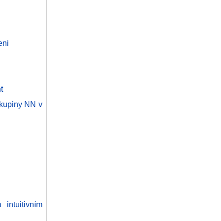
eni
t
skupiny NN v
intuitivním