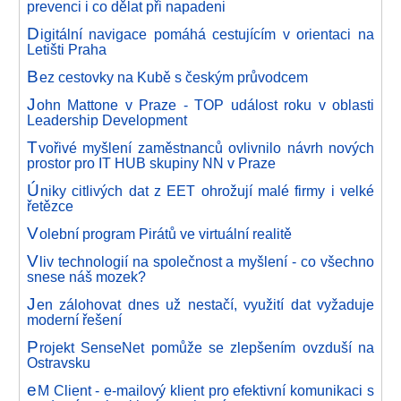
prevenci i co dělat při napadeni
D
igitální navigace pomáhá cestujícím v orientaci na
Letišti Praha
B
ez cestovky na Kubě s českým průvodcem
J
ohn Mattone v Praze - TOP událost roku v oblasti
Leadership Development
T
vořivé myšlení zaměstnanců ovlivnilo návrh nových
prostor pro IT HUB skupiny NN v Praze
Ú
niky citlivých dat z EET ohrožují malé firmy i velké
řetězce
V
olební program Pirátů ve virtuální realitě
V
liv technologií na společnost a myšlení - co všechno
snese náš mozek?
J
en zálohovat dnes už nestačí, využití dat vyžaduje
moderní řešení
P
rojekt SenseNet pomůže se zlepšením ovzduší na
Ostravsku
e
M Client - e-mailový klient pro efektivní komunikaci s