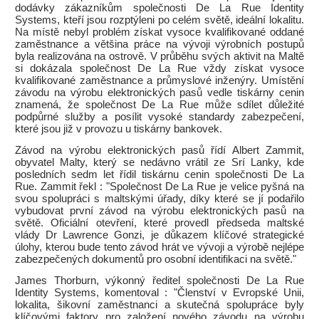
dodávky zákazníkům společnosti De La Rue Identity
Systems, kteří jsou rozptýleni po celém světě, ideální lokalitu.
Na místě nebyl problém získat vysoce kvalifikované oddané
zaměstnance a většina práce na vývoji výrobních postupů
byla realizována na ostrově. V průběhu svých aktivit na Maltě
si dokázala společnost De La Rue vždy získat vysoce
kvalifikované zaměstnance a průmyslové inženýry. Umístění
závodu na výrobu elektronických pasů vedle tiskárny cenin
znamená, že společnost De La Rue může sdílet důležité
podpůrné služby a posílit vysoké standardy zabezpečení,
které jsou již v provozu u tiskárny bankovek.
Závod na výrobu elektronických pasů řídí Albert Zammit,
obyvatel Malty, který se nedávno vrátil ze Srí Lanky, kde
posledních sedm let řídil tiskárnu cenin společnosti De La
Rue. Zammit řekl : "Společnost De La Rue je velice pyšná na
svou spolupráci s maltskými úřady, díky které se jí podařilo
vybudovat první závod na výrobu elektronických pasů na
světě. Oficiální otevření, které provedl předseda maltské
vlády Dr Lawrence Gonzi, je důkazem klíčové strategické
úlohy, kterou bude tento závod hrát ve vývoji a výrobě nejlépe
zabezpečených dokumentů pro osobní identifikaci na světě."
James Thorburn, výkonný ředitel společnosti De La Rue
Identity Systems, komentoval : "Členství v Evropské Unii,
lokalita, šikovní zaměstnanci a skutečná spolupráce byly
klíčovými faktory pro založení nového závodu na výrobu