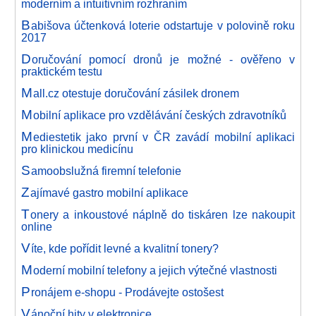
moderním a intuitivním rozhraním
B
abišova účtenková loterie odstartuje v polovině roku
2017
D
oručování pomocí dronů je možné - ověřeno v
praktickém testu
M
all.cz otestuje doručování zásilek dronem
M
obilní aplikace pro vzdělávání českých zdravotníků
M
ediestetik jako první v ČR zavádí mobilní aplikaci
pro klinickou medicínu
S
amoobslužná firemní telefonie
Z
ajímavé gastro mobilní aplikace
T
onery a inkoustové náplně do tiskáren lze nakoupit
online
V
íte, kde pořídit levné a kvalitní tonery?
M
oderní mobilní telefony a jejich výtečné vlastnosti
P
ronájem e-shopu - Prodávejte ostošest
V
ánoční hity v elektronice