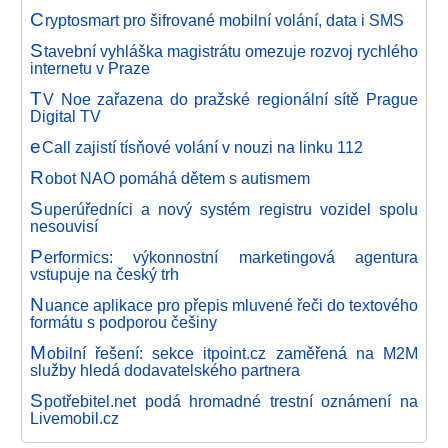
C
ryptosmart pro šifrované mobilní volání, data i SMS
S
tavební vyhláška magistrátu omezuje rozvoj rychlého
internetu v Praze
T
V Noe zařazena do pražské regionální sítě Prague
Digital TV
e
Call zajistí tísňové volání v nouzi na linku 112
R
obot NAO pomáhá dětem s autismem
S
uperúředníci a nový systém registru vozidel spolu
nesouvisí
P
erformics: výkonnostní marketingová agentura
vstupuje na český trh
N
uance aplikace pro přepis mluvené řeči do textového
formátu s podporou češiny
M
obilní řešení: sekce itpoint.cz zaměřená na M2M
služby hledá dodavatelského partnera
S
potřebitel.net podá hromadné trestní oznámení na
Livemobil.cz