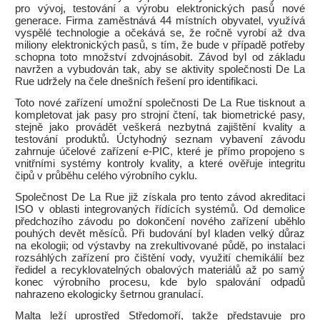
pro vývoj, testování a výrobu elektronických pasů nové
generace. Firma zaměstnává 44 místních obyvatel, využívá
vyspělé technologie a očekává se, že ročně vyrobí až dva
miliony elektronických pasů, s tím, že bude v případě potřeby
schopna toto množství zdvojnásobit. Závod byl od základu
navržen a vybudován tak, aby se aktivity společnosti De La
Rue udržely na čele dnešních řešení pro identifikaci.
Toto nové zařízení umožní společnosti De La Rue tisknout a
kompletovat jak pasy pro strojní čtení, tak biometrické pasy,
stejně jako provádět veškerá nezbytná zajištění kvality a
testování produktů. Úctyhodný seznam vybavení závodu
zahrnuje účelové zařízení e-PIC, které je přímo propojeno s
vnitřními systémy kontroly kvality, a které ověřuje integritu
čipů v průběhu celého výrobního cyklu.
Společnost De La Rue již získala pro tento závod akreditaci
ISO v oblasti integrovaných řídících systémů. Od demolice
předchozího závodu po dokončení nového zařízení uběhlo
pouhých devět měsíců. Při budování byl kladen velký důraz
na ekologii; od výstavby na zrekultivované půdě, po instalaci
rozsáhlých zařízení pro čištění vody, využití chemikálií bez
ředidel a recyklovatelných obalových materiálů až po samý
konec výrobního procesu, kde bylo spalování odpadů
nahrazeno ekologicky šetrnou granulací.
Malta leží uprostřed Středomoří, takže představuje pro