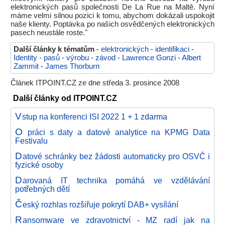
elektronických pasů společnosti De La Rue na Maltě. Nyní
máme velmi silnou pozici k tomu, abychom dokázali uspokojit
naše klienty. Poptávka po našich osvědčených elektronických
pasech neustále roste."
Další články k tématům
-
elektronických
-
identifikaci
-
Identity
-
pasů
-
výrobu
-
závod
-
Lawrence Gonzi
-
Albert
Zammit
-
James Thorburn
Článek ITPOINT.CZ ze dne středa 3. prosince 2008
Další články od ITPOINT.CZ
V
stup na konferenci ISI 2022 1 + 1 zdarma
O
práci s daty a datové analytice na KPMG Data
Festivalu
D
atové schránky bez žádosti automaticky pro OSVČ i
fyzické osoby
D
arovaná IT technika pomáhá ve vzdělávání
potřebných dětí
Č
eský rozhlas rozšiřuje pokrytí DAB+ vysílání
R
ansomware ve zdravotnictví - MZ radí jak na