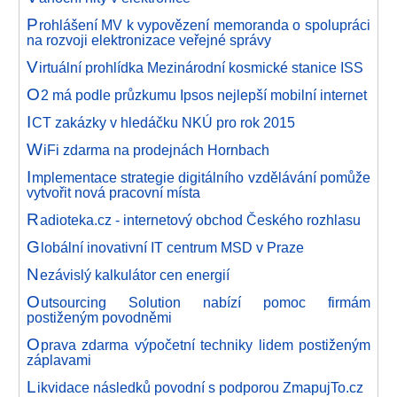
P
rohlášení MV k vypovězení memoranda o spolupráci
na rozvoji elektronizace veřejné správy
V
irtuální prohlídka Mezinárodní kosmické stanice ISS
O
2 má podle průzkumu Ipsos nejlepší mobilní internet
I
CT zakázky v hledáčku NKÚ pro rok 2015
W
iFi zdarma na prodejnách Hornbach
I
mplementace strategie digitálního vzdělávání pomůže
vytvořit nová pracovní místa
R
adioteka.cz - internetový obchod Českého rozhlasu
G
lobální inovativní IT centrum MSD v Praze
N
ezávislý kalkulátor cen energií
O
utsourcing Solution nabízí pomoc firmám
postiženým povodněmi
O
prava zdarma výpočetní techniky lidem postiženým
záplavami
L
ikvidace následků povodní s podporou ZmapujTo.cz