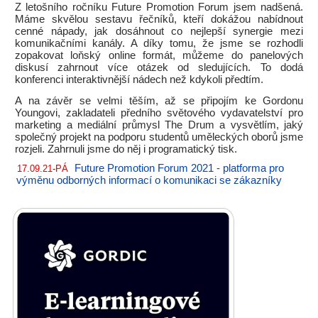
Z letošního ročníku Future Promotion Forum jsem nadšená.
Máme skvělou sestavu řečníků, kteří dokážou nabídnout
cenné nápady, jak dosáhnout co nejlepší synergie mezi
komunikačními kanály. A díky tomu, že jsme se rozhodli
zopakovat loňský online formát, můžeme do panelových
diskusí zahrnout více otázek od sledujících. To dodá
konferenci interaktivnější nádech než kdykoli předtím.
A na závěr se velmi těším, až se připojím ke Gordonu
Youngovi, zakladateli předního světového vydavatelství pro
marketing a mediální průmysl The Drum a vysvětlím, jaký
společný projekt na podporu studentů uměleckých oborů jsme
rozjeli. Zahrnuli jsme do něj i programatický tisk.
Future Promotion Forum 2021 - platforma pro
17.09.21-PÁ
výměnu odborných informací o komunikaci se zákazníky