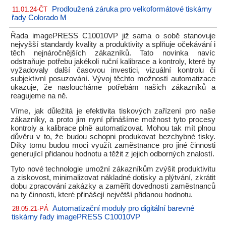
Prodloužená záruka pro velkoformátové tiskárny
11.01.24-ČT
řady Colorado M
Řada imagePRESS C10010VP již sama o sobě stanovuje
nejvyšší standardy kvality a produktivity a splňuje očekávání i
těch nejnáročnějších zákazníků. Tato novinka navíc
odstraňuje potřebu jakékoli ruční kalibrace a kontroly, které by
vyžadovaly další časovou investici, vizuální kontrolu či
subjektivní posuzování. Vývoj těchto možností automatizace
ukazuje, že nasloucháme potřebám našich zákazníků a
reagujeme na ně.
Víme, jak důležitá je efektivita tiskových zařízení pro naše
zákazníky, a proto jim nyní přinášíme možnost tyto procesy
kontroly a kalibrace plně automatizovat. Mohou tak mít plnou
důvěru v to, že budou schopni produkovat bezchybné tisky.
Díky tomu budou moci využít zaměstnance pro jiné činnosti
generující přidanou hodnotu a těžit z jejich odborných znalostí.
Tyto nové technologie umožní zákazníkům zvýšit produktivitu
a ziskovost, minimalizovat nákladné dotisky a plýtvání, zkrátit
dobu zpracování zakázky a zaměřit dovednosti zaměstnanců
na ty činnosti, které přinášejí největší přidanou hodnotu.
Automatizační moduly pro digitální barevné
28.05.21-PÁ
tiskárny řady imagePRESS C10010VP