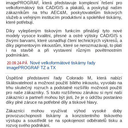
imagePROGRAF, která představuje komplexní řešení pro
velkoformátový tisk CAD/GIS a plakátů, a poskytují našim
zákazníkům na trhu AEC&M, poskytovatelům tiskových
služeb a veřejným institucím produktivní a spolehlivé tiskárny,
které potřebují.
Díky vylepšeným tiskovým funkcím přinášejí tyto nové
modely vysoce kvalitní, přesné a ostré výtisky CAD/GIS s
živými barvami, které usnadňují čtení technických výkresů, a
díky pigmentovým inkoustům, které se nerozmazávají, to platí
i na stavbě a při vystavení různým povětrnostním
podmínkám.
Nové velkoformátové tiskárny řady
20.09.24-PÁ
imagePROGRAF TZ a TX
Úspěšné představení řady Colorado M, která nabízí
škálovatelnost a možnost použití bílého inkoustu, vyvolalo na
trhu skutečný rozruch a podstatně rozšířilo možnosti použití
pro naše zákazníky. S touto rozšířenou zárukou si nyní naši
zákazníci a partneři mohou být jisti, že je o údržbu postaráno
díky plné záruce na potřebné díly a tiskové hlavy.
Zákazníci mohou využívat výhod vysoké doby
provozuschopnosti tiskárny a konzistentního tiskového
výstupu a soustředit se na spokojenost odběratelů tisku a
rozvoj svého podnikání.