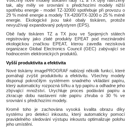
Všechny nové modely tiskáren řady TZ a TX byly navrženy
tak, aby měly ve srovnání s předchozími modely nižší
spotřebu energie - model TZ-32000 spotřebuje při provozu o
29 % méně energie a modely TX-4200/TX-3200 o 25 % méně
energie. Ekologické jsou také obaly tiskáren, protože
nevyužívají expandovaný polystyren (EPS).
Obě řady tiskáren TZ a TX jsou ve Spojených státech
registrovány jako zlaté produkty EPEAT pod mezinárodní
ekologickou značkou EPEAT, kterou zavedla nezisková
organizace Global Electronics Council (GEC) zabývající se
hodnocením elektronických produktů.
Vyšší produktivita a efektivita
Nové tiskárny imagePROGRAF nabízejí několik funkcí, které
pomáhají zvýšit produktivitu a efektivitu. Všechny modely
disponují pokročilým systémem snadného vkládání papíru,
který automaticky rozpozná šířku a typ papíru a odhadne jeho
zbývající množství. Urychluje proces podávání papíru a
zkracuje dobu nastavení role papíru zhruba o 30 % ve
srovnání s předchozími modely.
Kromě toho je zachována vysoká kvalita obrazu díky
systému pro detekci inkoustu, který automaticky pomocí
pravidelného sledování výstupu inkoustu optimalizuje polohu
jeho umístění.