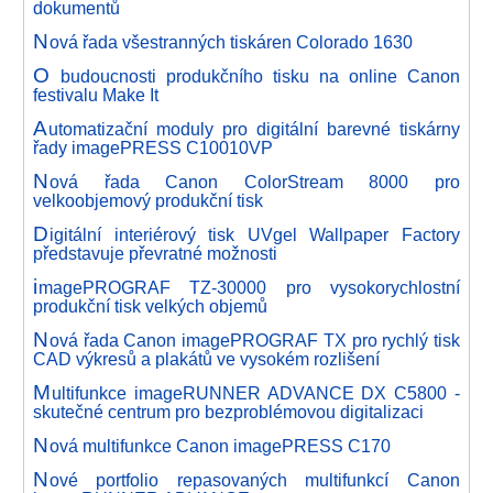
dokumentů
N
ová řada všestranných tiskáren Colorado 1630
O
budoucnosti produkčního tisku na online Canon
festivalu Make It
A
utomatizační moduly pro digitální barevné tiskárny
řady imagePRESS C10010VP
N
ová řada Canon ColorStream 8000 pro
velkoobjemový produkční tisk
D
igitální interiérový tisk UVgel Wallpaper Factory
představuje převratné možnosti
i
magePROGRAF TZ-30000 pro vysokorychlostní
produkční tisk velkých objemů
N
ová řada Canon imagePROGRAF TX pro rychlý tisk
CAD výkresů a plakátů ve vysokém rozlišení
M
ultifunkce imageRUNNER ADVANCE DX C5800 -
skutečné centrum pro bezproblémovou digitalizaci
N
ová multifunkce Canon imagePRESS C170
N
ové portfolio repasovaných multifunkcí Canon