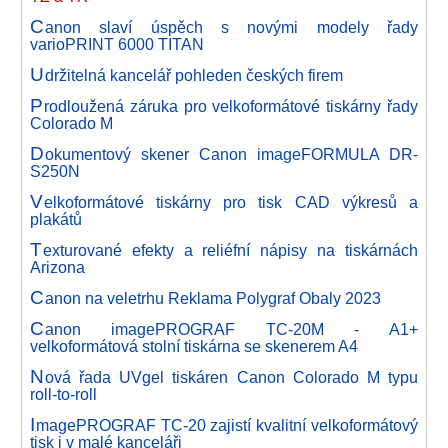
C
anon slaví úspěch s novými modely řady
varioPRINT 6000 TITAN
U
držitelná kancelář pohleden českých firem
P
rodloužená záruka pro velkoformátové tiskárny řady
Colorado M
D
okumentový skener Canon imageFORMULA DR-
S250N
V
elkoformátové tiskárny pro tisk CAD výkresů a
plakátů
T
exturované efekty a reliéfní nápisy na tiskárnách
Arizona
C
anon na veletrhu Reklama Polygraf Obaly 2023
C
anon imagePROGRAF TC-20M - A1+
velkoformátová stolní tiskárna se skenerem A4
N
ová řada UVgel tiskáren Canon Colorado M typu
roll-to-roll
I
magePROGRAF TC-20 zajistí kvalitní velkoformátový
tisk i v malé kanceláři