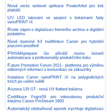
N
ová verze webové aplikace PosterArtist pro tisk
plakátů
U
V LED lakování ve spojení s tiskárnami řady
varioPRINT iX
R
oste zájem o digitalizaci firemního archivu a digitální
podatelnu
N
ové barevné A3 multifinkce Canon pro hybridní
pracovní prostředí
P
RISMAprepare Go přináší novou úroveň
automatizace a profesionality produkčního tisku
F
uture Promotion Forum 2021 - platforma pro výměnu
odborných informací o komunikaci se zákazníky
I
nstalace Canon varioPRINT iX na polygrafických
trzích po celém světě
A
rizona 135 GT - nová UV flatbed tiskárna
C
ertifikace Fogra59 pro inkoustovou produkční
tiskárnu Canon ProStream 1800
A
utomatický odstraňovač sponek zrychluje digitalizaci