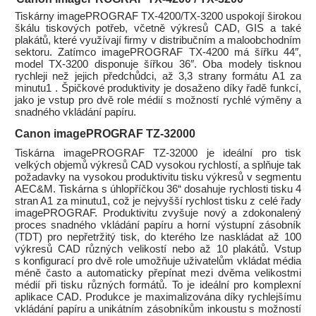
Tiskárny imagePROGRAF TX-4200/TX-3200 uspokojí širokou
škálu tiskových potřeb, včetně výkresů CAD, GIS a také
plakátů, které využívají firmy v distribučním a maloobchodním
sektoru. Zatímco imagePROGRAF TX-4200 má šířku 44″,
model TX-3200 disponuje šířkou 36″. Oba modely tisknou
rychleji než jejich předchůdci, až 3,3 strany formátu A1 za
minutu1 . Špičkové produktivity je dosaženo díky řadě funkcí,
jako je vstup pro dvě role médií s možností rychlé výměny a
snadného vkládání papíru.
Canon imagePROGRAF TZ-32000
Tiskárna imagePROGRAF TZ-32000 je ideální pro tisk
velkých objemů výkresů CAD vysokou rychlostí, a splňuje tak
požadavky na vysokou produktivitu tisku výkresů v segmentu
AEC&M. Tiskárna s úhlopříčkou 36“ dosahuje rychlosti tisku 4
stran A1 za minutu1, což je nejvyšší rychlost tisku z celé řady
imagePROGRAF. Produktivitu zvyšuje nový a zdokonalený
proces snadného vkládání papíru a horní výstupní zásobník
(TDT) pro nepřetržitý tisk, do kterého lze naskládat až 100
výkresů CAD různých velikostí nebo až 10 plakátů. Vstup
s konfigurací pro dvě role umožňuje uživatelům vkládat média
méně často a automaticky přepínat mezi dvěma velikostmi
médií při tisku různých formátů. To je ideální pro komplexní
aplikace CAD. Produkce je maximalizována díky rychlejšímu
vkládání papíru a unikátním zásobníkům inkoustu s možností