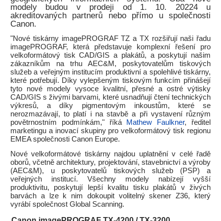
modely budou v prodeji od 1. 10. 20224 u
akreditovaných partnerů nebo přímo u společnosti
Canon.
"Nové tiskárny imagePROGRAF TZ a TX rozšiřují naši řadu
imagePROGRAF, která představuje komplexní řešení pro
velkoformátový tisk CAD/GIS a plakátů, a poskytují našim
zákazníkům na trhu AEC&M, poskytovatelům tiskových
služeb a veřejným institucím produktivní a spolehlivé tiskárny,
které potřebují. Díky vylepšeným tiskovým funkcím přinášejí
tyto nové modely vysoce kvalitní, přesné a ostré výtisky
CAD/GIS s živými barvami, které usnadňují čtení technických
výkresů, a díky pigmentovým inkoustům, které se
nerozmazávají, to platí i na stavbě a při vystavení různým
povětrnostním podmínkám," říká
Mathew Faulkner
, ředitel
marketingu a inovací skupiny pro velkoformátový tisk regionu
EMEA společnosti Canon Europe.
Nové velkoformátové tiskárny najdou uplatnění v celé řadě
oborů, včetně architektury, projektování, stavebnictví a výroby
(AEC&M), u poskytovatelů tiskových služeb (PSP) a
veřejných institucí. Všechny modely nabízejí vyšší
produktivitu, poskytují lepší kvalitu tisku plakátů v živých
barvách a lze k nim dokoupit volitelný skener Z36, který
vyrábí společnost Global Scanning.
Canon imagePROGRAF TX-4200 / TX-3200