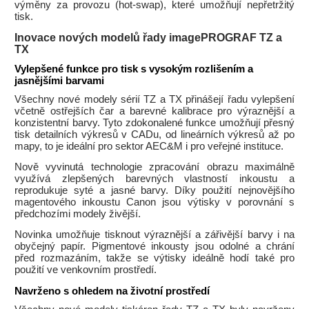
výměny za provozu (hot-swap), které umožňují nepřetržitý
tisk.
Inovace nových modelů řady imagePROGRAF TZ a
TX
Vylepšené funkce pro tisk s vysokým rozlišením a
jasnějšími barvami
Všechny nové modely sérií TZ a TX přinášejí řadu vylepšení
včetně ostřejších čar a barevné kalibrace pro výraznější a
konzistentní barvy. Tyto zdokonalené funkce umožňují přesný
tisk detailních výkresů v CADu, od lineárních výkresů až po
mapy, to je ideální pro sektor AEC&M i pro veřejné instituce.
Nově vyvinutá technologie zpracování obrazu maximálně
využívá zlepšených barevných vlastností inkoustu a
reprodukuje syté a jasné barvy. Díky použití nejnovějšího
magentového inkoustu Canon jsou výtisky v porovnání s
předchozími modely živější.
Novinka umožňuje tisknout výraznější a zářivější barvy i na
obyčejný papír. Pigmentové inkousty jsou odolné a chrání
před rozmazáním, takže se výtisky ideálně hodí také pro
použití ve venkovním prostředí.
Navrženo s ohledem na životní prostředí