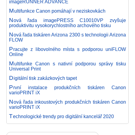
imageRUNNER ADVANCE
M
ultifunkce Canon pomáhají v neziskovkách
N
ová řada imagePRESS C10010VP zvyšuje
produktivitu vysokorychlostního archového tisku
N
ová řada tiskáren Arizona 2300 s technologii Arizona
FLOW
P
racujte z libovolného místa s podporou uniFLOW
Online
M
ultifunke Canon s nativní podporou správy tisku
Universal Print
D
igitální tisk zakázkových tapet
P
rvní instalace produkčních tiskáren Canon
varioPRINT iX
N
ová řada inkoustových produkčních tiskáren Canon
varioPRINT iX
T
echnologické trendy pro digitální kancelář 2020