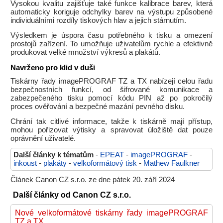
Vysokou kvalitu zajišťuje také funkce kalibrace barev, která
automaticky koriguje odchylky barev na výstupu způsobené
individuálními rozdíly tiskových hlav a jejich stárnutím.
Výsledkem je úspora času potřebného k tisku a omezení
prostojů zařízení. To umožňuje uživatelům rychle a efektivně
produkovat velké množství výkresů a plakátů.
Navrženo pro klid v duši
Tiskárny řady imagePROGRAF TZ a TX nabízejí celou řadu
bezpečnostních funkcí, od šifrované komunikace a
zabezpečeného tisku pomocí kódu PIN až po pokročilý
proces ověřování a bezpečné mazání pevného disku.
Chrání tak citlivé informace, takže k tiskárně mají přístup,
mohou pořizovat výtisky a spravovat úložiště dat pouze
oprávnění uživatelé.
Další články k tématům
-
EPEAT
-
imagePROGRAF
-
inkoust
-
plakáty
-
velkoformátový tisk
-
Mathew Faulkner
Článek Canon CZ s.r.o. ze dne pátek 20. září 2024
Další články od Canon CZ s.r.o.
Nové velkoformátové tiskárny řady imagePROGRAF
TZ a TX