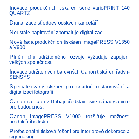
I
novace produkčních tiskáren série varioPRINT 140
QUARTZ
D
igitalizace středoevropských kanceláří
N
eustálé papírování zpomaluje digitalizaci
N
ová řada produkčních tiskáren imagePRESS V1350
a V900
P
lnění cílů udržitelného rozvoje vyžaduje zapojení
velkých společností
I
novace udržitelných barevných Canon tiskáren řady i-
SENSYS
S
pecializovaný skener pro snadné restaurování a
digitalizaci fotografií
C
anon na Expu v Dubaji představil své nápady a vize
pro budoucnost
C
anon imagePRESS V1000 rozšiřuje možnosti
produkčního tisku
P
rofesionální tisková řešení pro interiérové dekorace a
signmaking