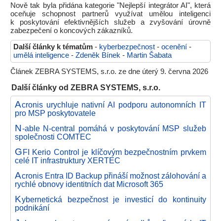
Nově tak byla přidána kategorie "Nejlepší integrátor AI", která
oceňuje schopnost partnerů využívat umělou inteligenci
k poskytování efektivnějších služeb a zvyšování úrovně
zabezpečení o koncových zákazníků.
Další články k tématům
-
kyberbezpečnost
-
ocenění
-
umělá inteligence
-
Zdeněk Bínek
-
Martin Šabata
Článek ZEBRA SYSTEMS, s.r.o. ze dne úterý 9. června 2026
Další články od ZEBRA SYSTEMS, s.r.o.
A
cronis urychluje nativní AI podporu autonomních IT
pro MSP poskytovatele
N
-able N-central pomáhá v poskytování MSP služeb
společnosti COMTEC
G
FI Kerio Control je klíčovým bezpečnostním prvkem
celé IT infrastruktury XERTEC
A
cronis Entra ID Backup přináší možnost zálohování a
rychlé obnovy identitních dat Microsoft 365
K
ybernetická bezpečnost je investicí do kontinuity
podnikání