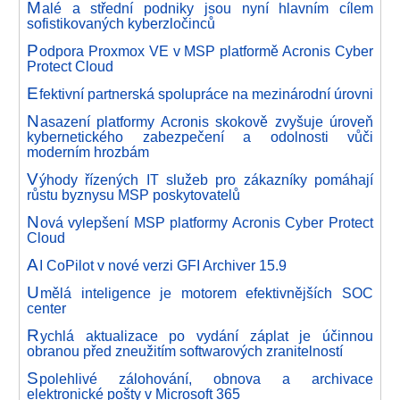
M
alé a střední podniky jsou nyní hlavním cílem
sofistikovaných kyberzločinců
P
odpora Proxmox VE v MSP platformě Acronis Cyber
Protect Cloud
E
fektivní partnerská spolupráce na mezinárodní úrovni
N
asazení platformy Acronis skokově zvyšuje úroveň
kybernetického zabezpečení a odolnosti vůči
moderním hrozbám
V
ýhody řízených IT služeb pro zákazníky pomáhají
růstu byznysu MSP poskytovatelů
N
ová vylepšení MSP platformy Acronis Cyber Protect
Cloud
A
I CoPilot v nové verzi GFI Archiver 15.9
U
mělá inteligence je motorem efektivnějších SOC
center
R
ychlá aktualizace po vydání záplat je účinnou
obranou před zneužitím softwarových zranitelností
S
polehlivé zálohování, obnova a archivace
elektronické pošty v Microsoft 365