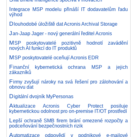
I
ntegrace MSP modelu přináší IT dodavatelům řadu
výhod
D
louhodobé úložiště dat Acronis Archival Storage
J
an-Jaap Jager - nový generální ředitel Acronis
M
SP poskytovatelé pozitivně hodnotí zavádění
nových AI funkcí do IT produktů
M
SP poskytovatelé oceňují Acronis EDR
F
inanční kybernetická ochrana MSP a jejich
zákazníků
F
irmy zvyšují nároky na svá řešení pro zálohování a
obnovu dat
D
igitální dvojník MyPersonas
A
ktualizace Acronis Cyber Protect posiluje
kybernetickou odolnost pro on-premise IT/OT prostředí
L
epší ochraně SMB firem brání omezené rozpočty a
podceňování bezpečnostních rizik
A
utomatizace odpovědí v podnikové e-mailové