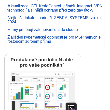
A
ktualizace GFI KerioControl přináší integraci VPN
technologií a silnější ochranu před zero day útoky
N
ejlepší lokální partneři ZEBRA SYSTEMS za rok
2024
F
irmy preferují zálohování dat do cloudu
Z
ajištění kybernetické odolnosti je pro MSP nejrychleji
rostoucím zdrojem příjmů