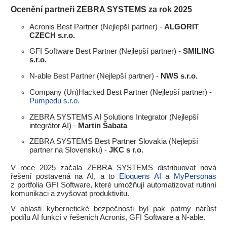
Ocenění partneři ZEBRA SYSTEMS za rok 2025
Acronis Best Partner (Nejlepší partner) -
ALGORIT
CZECH s.r.o.
GFI Software Best Partner (Nejlepší partner) -
SMILING
s.r.o.
N-able Best Partner (Nejlepší partner) -
NWS s.r.o.
Company (Un)Hacked Best Partner (Nejlepší partner) -
Pumpedu s.r.o.
ZEBRA SYSTEMS AI Solutions Integrator (Nejlepší
integrátor AI) -
Martin Šabata
ZEBRA SYSTEMS Best Partner Slovakia (Nejlepší
partner na Slovensku) -
JKC s r.o.
V roce 2025 začala ZEBRA SYSTEMS distribuovat nová
řešení postavená na AI, a to
Eloquens AI
a
MyPersonas
z portfolia GFI Software, které umožňují automatizovat rutinní
komunikaci a zvyšovat produktivitu.
V oblasti kybernetické bezpečnosti byl pak patrný nárůst
podílu AI funkcí v řešeních Acronis, GFI Software a N-able.