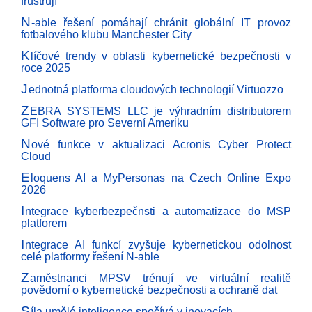
frustrují
N
-able řešení pomáhají chránit globální IT provoz
fotbalového klubu Manchester City
K
líčové trendy v oblasti kybernetické bezpečnosti v
roce 2025
J
ednotná platforma cloudových technologií Virtuozzo
Z
EBRA SYSTEMS LLC je výhradním distributorem
GFI Software pro Severní Ameriku
N
ové funkce v aktualizaci Acronis Cyber Protect
Cloud
E
loquens AI a MyPersonas na Czech Online Expo
2026
I
ntegrace kyberbezpečnsti a automatizace do MSP
platforem
I
ntegrace AI funkcí zvyšuje kybernetickou odolnost
celé platformy řešení N-able
Z
aměstnanci MPSV trénují ve virtuální realitě
povědomí o kybernetické bezpečnosti a ochraně dat
S
íla umělé inteligence spočívá v inovacích