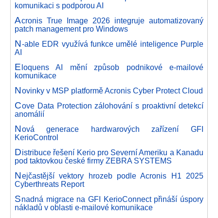
komunikaci s podporou AI
A
cronis True Image 2026 integruje automatizovaný
patch management pro Windows
N
-able EDR využívá funkce umělé inteligence Purple
AI
E
loquens AI mění způsob podnikové e-mailové
komunikace
N
ovinky v MSP platformě Acronis Cyber Protect Cloud
C
ove Data Protection zálohování s proaktivní detekcí
anomálií
N
ová generace hardwarových zařízení GFI
KerioControl
D
istribuce řešení Kerio pro Severní Ameriku a Kanadu
pod taktovkou české firmy ZEBRA SYSTEMS
N
ejčastější vektory hrozeb podle Acronis H1 2025
Cyberthreats Report
S
nadná migrace na GFI KerioConnect přináší úspory
nákladů v oblasti e-mailové komunikace