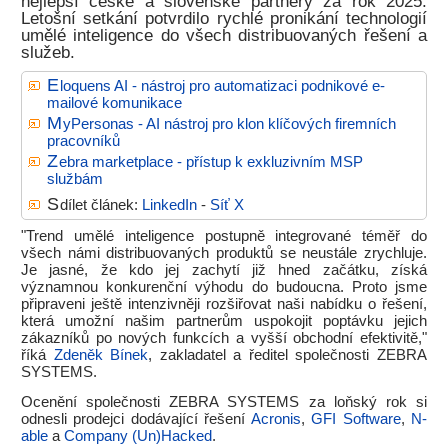
nejlepší české a slovenské partnery za rok 2025.
Letošní setkání potvrdilo rychlé pronikání technologií
umělé inteligence do všech distribuovaných řešení a
služeb.
E
loquens AI - nástroj pro automatizaci podnikové e-
mailové komunikace
M
yPersonas - AI nástroj pro klon klíčových firemních
pracovníků
Z
ebra marketplace - přístup k exkluzivním MSP
službám
S
dílet článek:
LinkedIn
-
Síť X
"Trend umělé inteligence postupně integrované téměř do
všech námi distribuovaných produktů se neustále zrychluje.
Je jasné, že kdo jej zachytí již hned začátku, získá
významnou konkurenční výhodu do budoucna. Proto jsme
připraveni ještě intenzivněji rozšiřovat naši nabídku o řešení,
která umožní našim partnerům uspokojit poptávku jejich
zákazníků po nových funkcích a vyšší obchodní efektivitě,"
říká
Zdeněk Bínek
, zakladatel a ředitel společnosti ZEBRA
SYSTEMS.
Ocenění společnosti ZEBRA SYSTEMS za loňský rok si
odnesli prodejci dodávající řešení
Acronis
,
GFI Software
,
N-
able
a
Company (Un)Hacked
.