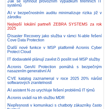
J
ak se vyhnout provozním výpadkům firemních IT
systémů
A
I v bezpečnostním auditu minimalizuje rizika již v
zárodku
Nejlepší lokální partneři ZEBRA SYSTEMS za rok
2025
D
isaster Recovery jako služba v rámci N-able řešení
Cove Data Protection
D
alší nové funkce v MSP platformě Acronis Cyber
Protect Cloud
I
T dodavatelé plánují zavést či posílit své MSP služby
A
cronis GenAI Protection pomáhá s bezpečným
nasazením generativní AI
C
VE katalog zaznamenal v roce 2025 20% nárůst
softwarových zranitelností
A
I asistent N-zo urychluje řešení problémů IT týmů
A
cronis uvádí na trh službu MDR
N
epřesnosti v komunikaci s chatboty zákazníky často