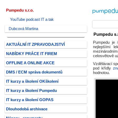
Pumpedu s.r.o.
YouTube podcast IT a tak
Dubcová Martina
Pumpedu s.r
Pumpedu je š
AKTUÁLNÍ IT ZPRAVODAJSTVÍ
nejlepšími l
mezinárodním
NABÍDKY PRÁCE IT FIREM
celosvětově uz
OFFLINE A ONLINE AKCE
Vzdělávací sp
pod křídly
zn
DMS / ECM správa dokumentů
hodnotou.
IT kurzy a školení OKškolení
IT kurzy a školení Pumpedu
IT kurzy a školení GOPAS
Dlouhodobá archivace