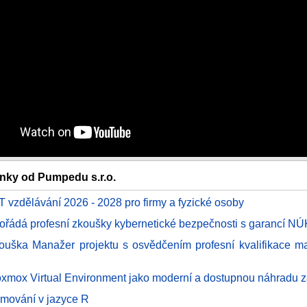
ánky od Pumpedu s.r.o.
IT vzdělávání 2026 - 2028 pro firmy a fyzické osoby
řádá profesní zkoušky kybernetické bezpečnosti s garancí NÚ
kouška Manažer projektu s osvědčením profesní kvalifikace m
oxmox Virtual Environment jako moderní a dostupnou náhradu
amování v jazyce R