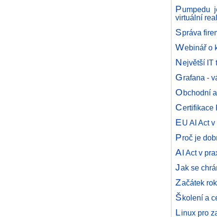
P
umpedu je
virtuální real
S
práva fire
W
ebinář o
N
ejvětší I
G
rafana - v
O
bchodní a
C
ertifikace
E
U AI Act v 
P
roč je do
A
I Act v pr
J
ak se chrá
Z
ačátek rok
Š
kolení a 
L
inux pro z