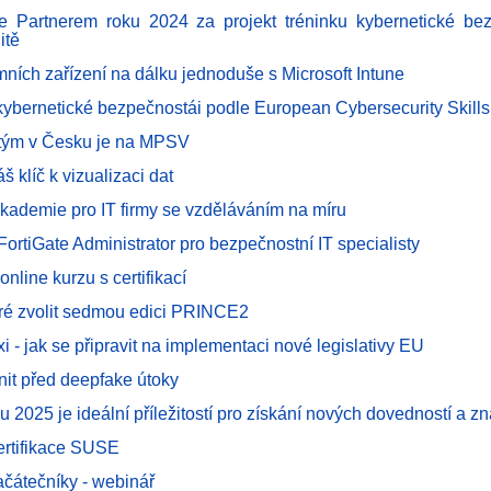
 Partnerem roku 2024 za projekt tréninku kybernetické bez
itě
mních zařízení na dálku jednoduše s Microsoft Intune
 kybernetické bezpečnostái podle European Cybersecurity Skil
T tým v Česku je na MPSV
áš klíč k vizualizaci dat
kademie pro IT firmy se vzděláváním na míru
 FortiGate Administrator pro bezpečnostní IT specialisty
online kurzu s certifikací
bré zvolit sedmou edici PRINCE2
axi - jak se připravit na implementaci nové legislativy EU
nit před deepfake útoky
u 2025 je ideální příležitostí pro získání nových dovedností a zna
certifikace SUSE
ačátečníky - webinář