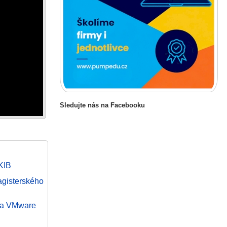
Sledujte nás na Facebooku
KIB
agisterského
 za VMware