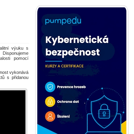
litní výuku s
. Disponujeme
alosti pomocí
nnost vykonává
ktů s přidanou