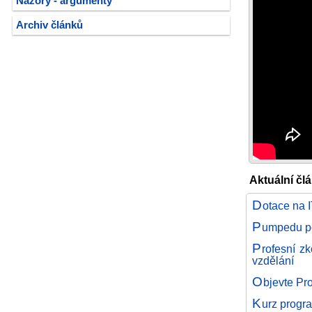
Názory - argumenty
Archiv článků
Aktuální čl
D
otace na 
P
umpedu po
P
rofesní z
vzdělání
O
bjevte Pr
K
urz progr