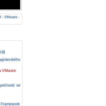
ř
-
VMware
-
KIB
agisterského
za VMware
pečnosti ve
ls Framework