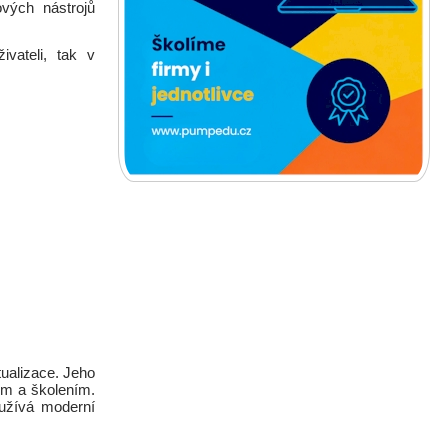
ových nástrojů
ivateli, tak v
ualizace. Jeho
ům a školením.
yužívá moderní