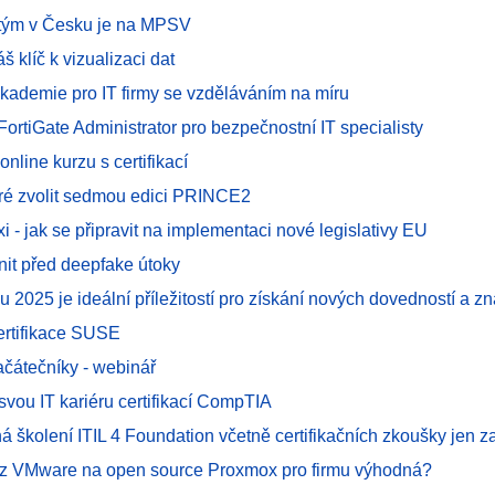
T tým v Česku je na MPSV
áš klíč k vizualizaci dat
kademie pro IT firmy se vzděláváním na míru
 FortiGate Administrator pro bezpečnostní IT specialisty
online kurzu s certifikací
bré zvolit sedmou edici PRINCE2
axi - jak se připravit na implementaci nové legislativy EU
nit před deepfake útoky
u 2025 je ideální příležitostí pro získání nových dovedností a zna
certifikace SUSE
ačátečníky - webinář
 svou IT kariéru certifikací CompTIA
á školení ITIL 4 Foundation včetně certifikačních zkoušky jen 
 z VMware na open source Proxmox pro firmu výhodná?