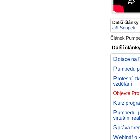
Další články
Jiří Snopek
Článek Pumped
Další článk
D
otace na 
P
umpedu po
P
rofesní z
vzdělání
Objevte Pro
K
urz progr
P
umpedu je
virtuální real
S
práva fire
W
ebinář o