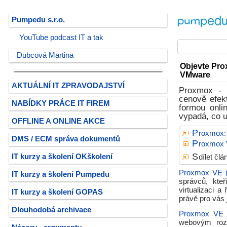
Pumpedu s.r.o.
YouTube podcast IT a tak
Dubcová Martina
Objevte Pro
VMware
AKTUÁLNÍ IT ZPRAVODAJSTVÍ
Proxmox - o
cenově efekt
NABÍDKY PRÁCE IT FIREM
formou onli
vypadá, co u
OFFLINE A ONLINE AKCE
P
roxmox:
DMS / ECM správa dokumentů
P
roxmox V
S
IT kurzy a školení OKškolení
dílet čl
Proxmox VE (V
IT kurzy a školení Pumpedu
správců, kte
virtualizaci a
IT kurzy a školení GOPAS
právě pro vás
Dlouhodobá archivace
Proxmox VE
j
webovým rozh