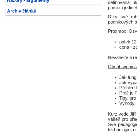
Názory - argumenty
definovaná úl
pomocí jedinéh
Archiv článků
Díky své robu
podnikových p
Proxmox: Osvě
pátek 12
cena - z
Neváhejte a re
Obsah webiná
Jak fung
Jak vypa
Přehled 
Proč je
Tipy, pr
Výhody, a
Kurz vede Jiř
vášeň pro pře
Své pedagogic
technologie, no