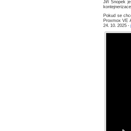
Jiří Snopek j
kontejnerizac
Pokud se chce
Proxmox VE Ad
24. 10. 2025 -