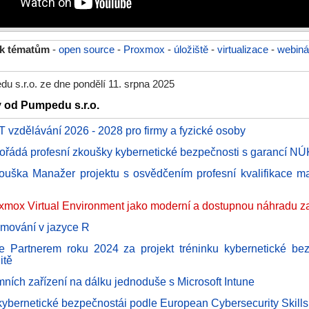
 k tématům
-
open source
-
Proxmox
-
úložiště
-
virtualizace
-
webiná
u s.r.o. ze dne pondělí 11. srpna 2025
y od Pumpedu s.r.o.
IT vzdělávání 2026 - 2028 pro firmy a fyzické osoby
řádá profesní zkoušky kybernetické bezpečnosti s garancí NÚ
kouška Manažer projektu s osvědčením profesní kvalifikace m
xmox Virtual Environment jako moderní a dostupnou náhradu 
amování v jazyce R
 Partnerem roku 2024 za projekt tréninku kybernetické bez
itě
mních zařízení na dálku jednoduše s Microsoft Intune
 kybernetické bezpečnostái podle European Cybersecurity Skil