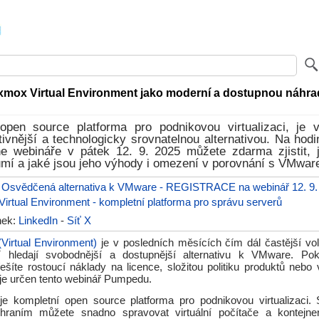
xmox Virtual Environment jako moderní a dostupnou náhra
pen source platforma pro podnikovou virtualizaci, je
ivnější a technologicky srovnatelnou alternativou. Na ho
ne webináře v pátek 12. 9. 2025 můžete zdarma zjistit,
mí a jaké jsou jeho výhody i omezení v porovnání s VMwar
 Osvědčená alternativa k VMware - REGISTRACE na webinář 12. 9.
irtual Environment - kompletní platforma pro správu serverů
ánek:
LinkedIn
-
Síť X
irtual Environment)
je v posledních měsících čím dál častější vol
ří hledají svobodnější a dostupnější alternativu k VMware. Pok
 řešíte rostoucí náklady na licence, složitou politiku produktů nebo 
 je určen tento webinář Pumpedu.
e kompletní open source platforma pro podnikovou virtualizaci
raním můžete snadno spravovat virtuální počítače a kontejner