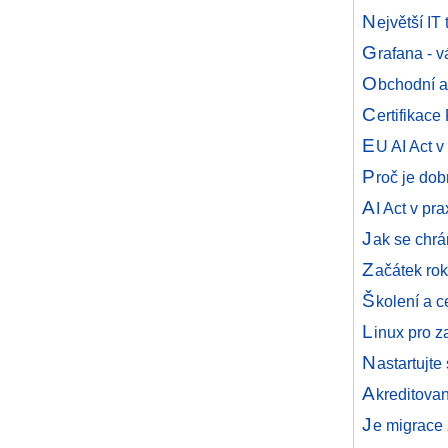
N
ejvětší I
G
rafana - v
O
bchodní a
C
ertifikace
E
U AI Act v 
P
roč je do
A
I Act v pr
J
ak se chrá
Z
ačátek rok
Š
kolení a 
L
inux pro z
N
astartujte
A
kreditovan
J
e migrace