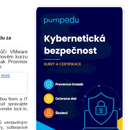
du za
 vůči VMware
dinovém kurzu
 jak Proxmox
e.
 2025
bou firem a IT
ud spravujete
vendor lock-in,
. S vestavěným
y, softwarově