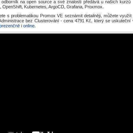
e odborník na open source a své znalosti předává u našich kurzů L
e, OpenShift, Kubernetes, ArgoCD, Grafana, Proxmox.
te s problematikou Promox VE seznámit detailněji, můžete využít
ministrace bez Clusterování - cena 4791 Kč, který se uskuteční 
prezenčně
i
online
.