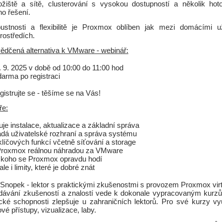
ožiště a sítě, clusterování s vysokou dostupností a několik hot
o řešení.
stnosti a flexibilitě je Proxmox oblíben jak mezi domácími už
rostředích.
dčená alternativa k VMware - webinář:
. 9. 2025 v době od 10:00 do 11:00 hod
darma po registraci
gistrujte se - těšíme se na Vás!
ře:
uje instalace, aktualizace a základní správa
dá uživatelské rozhraní a správa systému
klíčových funkcí včetně síťování a storage
 Proxmox reálnou náhradou za VMware
o koho se Proxmox opravdu hodí
le i limity, které je dobré znát
í Snopek - lektor s praktickými zkušenostmi s provozem Proxmox virt
dávání zkušeností a znalostí vede k dokonale vypracovaným kurz
ké schopnosti zlepšuje u zahraničních lektorů. Pro své kurzy v
vé přístupy, vizualizace, laby.