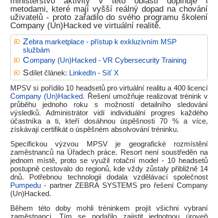
ministerstvo aktivity v této oblasti doplňuje i
metodami, které mají vyšší reálný dopad na chování
uživatelů - proto zařadilo do svého programu školení
Company (Un)Hacked ve virtuální realitě.
Z
ebra marketplace - přístup k exkluzivním MSP
službám
C
ompany (Un)Hacked - VR Cybersecurity Training
S
dílet článek:
LinkedIn
-
Síť X
MPSV si pořídilo 10 headsetů pro virtuální realitu a 400 licencí
Company (Un)Hacked
. Řešení umožňuje realizovat trénink v
průběhu jednoho roku s možností detailního sledování
výsledků. Administrátor vidí individuální progres každého
účastníka a ti, kteří dosáhnou úspěšnosti 70 % a více,
získávají certifikát o úspěšném absolvování tréninku.
Specifickou výzvou MPSV je geografické rozmístění
zaměstnanců na Úřadech práce. Resort není soustředěn na
jednom místě, proto se využil rotační model - 10 headsetů
postupně cestovalo do regionů, kde vždy zůstaly přibližně 14
dnů. Potřebnou technologii dodala vzdělávací společnost
Pumpedu
- partner ZEBRA SYSTEMS pro řešení Company
(Un)Hacked.
Během této doby mohli tréninkem projít všichni vybraní
zaměstnanci. Tím se podařilo zajistit jednotnou úroveň