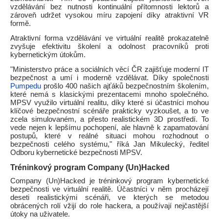
vzdělávání bez nutnosti kontinuální přítomnosti lektorů a
zároveň udržet vysokou míru zapojení díky atraktivní VR
formě.
Atraktivní forma vzdělávání ve virtuální realitě prokazatelně
zvyšuje efektivitu školení a odolnost pracovníků proti
kybernetickým útokům.
"Ministerstvo práce a sociálních věcí ČR zajišťuje moderní IT
bezpečnost a umí i moderně vzdělávat. Díky společnosti
Pumpedu
prošlo 400 našich ajťáků bezpečnostním školením,
které nemá s klasickými prezentacemi mnoho společného.
MPSV využilo virtuální realitu, díky které si účastníci mohou
klíčové bezpečnostní scénáře prakticky vyzkoušet, a to ve
zcela simulovaném, a přesto realistickém 3D prostředí. To
vede nejen k lepšímu pochopení, ale hlavně k zapamatování
postupů, které v reálné situaci mohou rozhodnout o
bezpečnosti celého systému," říká Jan Mikulecký, ředitel
Odboru kybernetické bezpečnosti MPSV.
Tréninkový program Company (Un)Hacked
Company (Un)Hacked je tréninkový program kybernetické
bezpečnosti ve virtuální realitě. Účastníci v něm procházejí
deseti realistickými scénáři, ve kterých se metodou
obrácených rolí vžijí do role hackera, a používají nejčastější
útoky na uživatele.