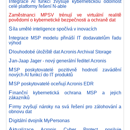
I
ntegrace AI funkcí zvyšuje kybernetickou odolnost
celé platformy řešení N-able
Zaměstnanci MPSV trénují ve virtuální realitě
povědomí o kybernetické bezpečnosti a ochraně dat
S
íla umělé inteligence spočívá v inovacích
I
ntegrace MSP modelu přináší IT dodavatelům řadu
výhod
D
louhodobé úložiště dat Acronis Archival Storage
J
an-Jaap Jager - nový generální ředitel Acronis
M
SP poskytovatelé pozitivně hodnotí zavádění
nových AI funkcí do IT produktů
M
SP poskytovatelé oceňují Acronis EDR
F
inanční kybernetická ochrana MSP a jejich
zákazníků
F
irmy zvyšují nároky na svá řešení pro zálohování a
obnovu dat
D
igitální dvojník MyPersonas
A
ktualizace Acronis Cyber Protect posiluje