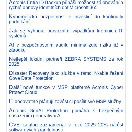
A
cronis Entra ID Backup přináší možnost zálohování a
rychlé obnovy identitních dat Microsoft 365
K
ybernetická bezpečnost je investicí do kontinuity
podnikání
J
ak se vyhnout provozním výpadkům firemních IT
systémů
A
I v bezpečnostním auditu minimalizuje rizika již v
zárodku
N
ejlepší lokální partneři ZEBRA SYSTEMS za rok
2025
D
isaster Recovery jako služba v rámci N-able řešení
Cove Data Protection
D
alší nové funkce v MSP platformě Acronis Cyber
Protect Cloud
I
T dodavatelé plánují zavést či posílit své MSP služby
A
cronis GenAI Protection pomáhá s bezpečným
nasazením generativní AI
C
VE katalog zaznamenal v roce 2025 20% nárůst
softwarových zranitelností