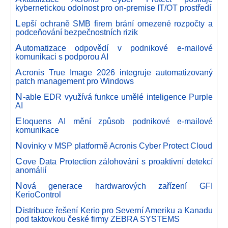
kybernetickou odolnost pro on-premise IT/OT prostředí
L
epší ochraně SMB firem brání omezené rozpočty a
podceňování bezpečnostních rizik
A
utomatizace odpovědí v podnikové e-mailové
komunikaci s podporou AI
A
cronis True Image 2026 integruje automatizovaný
patch management pro Windows
N
-able EDR využívá funkce umělé inteligence Purple
AI
E
loquens AI mění způsob podnikové e-mailové
komunikace
N
ovinky v MSP platformě Acronis Cyber Protect Cloud
C
ove Data Protection zálohování s proaktivní detekcí
anomálií
N
ová generace hardwarových zařízení GFI
KerioControl
D
istribuce řešení Kerio pro Severní Ameriku a Kanadu
pod taktovkou české firmy ZEBRA SYSTEMS