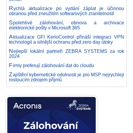
R
ychlá aktualizace po vydání záplat je účinnou
obranou před zneužitím softwarových zranitelností
S
polehlivé zálohování, obnova a archivace
elektronické pošty v Microsoft 365
A
ktualizace GFI KerioControl přináší integraci VPN
technologií a silnější ochranu před zero day útoky
N
ejlepší lokální partneři ZEBRA SYSTEMS za rok
2024
F
irmy preferují zálohování dat do cloudu
Z
ajištění kybernetické odolnosti je pro MSP nejrychleji
rostoucím zdrojem příjmů