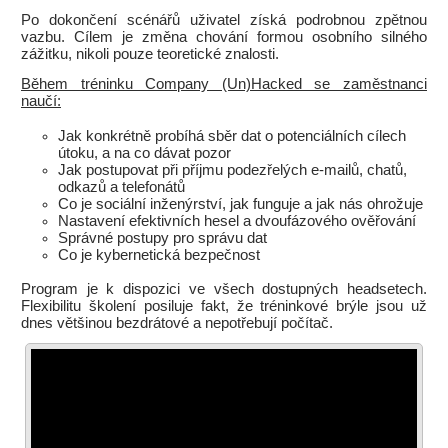
Po dokončení scénářů uživatel získá podrobnou zpětnou
vazbu. Cílem je změna chování formou osobního silného
zážitku, nikoli pouze teoretické znalosti.
Během tréninku Company (Un)Hacked se zaměstnanci
naučí:
Jak konkrétně probíhá sběr dat o potenciálních cílech
útoku, a na co dávat pozor
Jak postupovat při příjmu podezřelých e-mailů, chatů,
odkazů a telefonátů
Co je sociální inženýrství, jak funguje a jak nás ohrožuje
Nastavení efektivních hesel a dvoufázového ověřování
Správné postupy pro správu dat
Co je kybernetická bezpečnost
Program je k dispozici ve všech dostupných headsetech.
Flexibilitu školení posiluje fakt, že tréninkové brýle jsou už
dnes většinou bezdrátové a nepotřebují počítač.