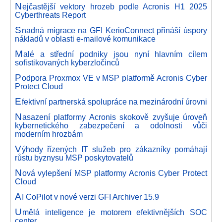
N
ejčastější vektory hrozeb podle Acronis H1 2025
Cyberthreats Report
S
nadná migrace na GFI KerioConnect přináší úspory
nákladů v oblasti e-mailové komunikace
M
alé a střední podniky jsou nyní hlavním cílem
sofistikovaných kyberzločinců
P
odpora Proxmox VE v MSP platformě Acronis Cyber
Protect Cloud
E
fektivní partnerská spolupráce na mezinárodní úrovni
N
asazení platformy Acronis skokově zvyšuje úroveň
kybernetického zabezpečení a odolnosti vůči
moderním hrozbám
V
ýhody řízených IT služeb pro zákazníky pomáhají
růstu byznysu MSP poskytovatelů
N
ová vylepšení MSP platformy Acronis Cyber Protect
Cloud
A
I CoPilot v nové verzi GFI Archiver 15.9
U
mělá inteligence je motorem efektivnějších SOC
center