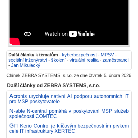
Další články k tématům
-
kyberbezpečnost
-
MPSV
-
sociální inženýrství
-
školení
-
virtuální realita
-
zaměstnanci
-
Jan Mikulecký
Článek ZEBRA SYSTEMS, s.r.o. ze dne čtvrtek 5. února 2026
Další články od ZEBRA SYSTEMS, s.r.o.
A
cronis urychluje nativní AI podporu autonomních IT
pro MSP poskytovatele
N
-able N-central pomáhá v poskytování MSP služeb
společnosti COMTEC
G
FI Kerio Control je klíčovým bezpečnostním prvkem
celé IT infrastruktury XERTEC