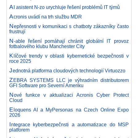
A
I asistent N-zo urychluje řešení problémů IT týmů
A
cronis uvádí na trh službu MDR
N
epřesnosti v komunikaci s chatboty zákazníky často
frustrují
N
-able řešení pomáhají chránit globální IT provoz
fotbalového klubu Manchester City
K
líčové trendy v oblasti kybernetické bezpečnosti v
roce 2025
J
ednotná platforma cloudových technologií Virtuozzo
Z
EBRA SYSTEMS LLC je výhradním distributorem
GFI Software pro Severní Ameriku
N
ové funkce v aktualizaci Acronis Cyber Protect
Cloud
E
loquens AI a MyPersonas na Czech Online Expo
2026
I
ntegrace kyberbezpečnsti a automatizace do MSP
platforem