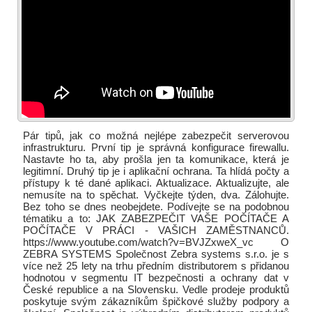
Pár tipů, jak co možná nejlépe zabezpečit serverovou
infrastrukturu. První tip je správná konfigurace firewallu.
Nastavte ho ta, aby prošla jen ta komunikace, která je
legitimní. Druhý tip je i aplikační ochrana. Ta hlídá počty a
přístupy k té dané aplikaci. Aktualizace. Aktualizujte, ale
nemusíte na to spěchat. Vyčkejte týden, dva. Zálohujte.
Bez toho se dnes neobejdete. Podívejte se na podobnou
tématiku a to: JAK ZABEZPEČIT VAŠE POČÍTAČE A
POČÍTAČE V PRÁCI - VAŠICH ZAMĚSTNANCŮ.
https://www.youtube.com/watch?v=BVJZxweX_vc O
ZEBRA SYSTEMS Společnost Zebra systems s.r.o. je s
více než 25 lety na trhu předním distributorem s přidanou
hodnotou v segmentu IT bezpečnosti a ochrany dat v
České republice a na Slovensku. Vedle prodeje produktů
poskytuje svým zákazníkům špičkové služby podpory a