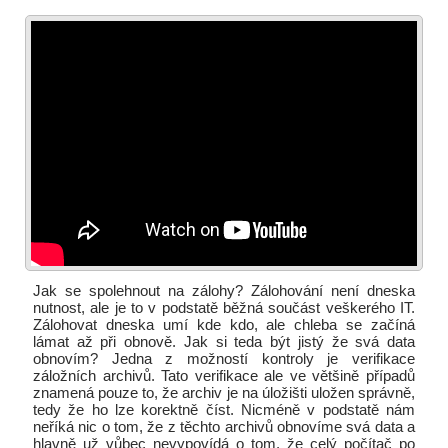
Jak se spolehnout na zálohy? Zálohování není dneska
nutnost, ale je to v podstatě běžná součást veškerého IT.
Zálohovat dneska umí kde kdo, ale chleba se začíná
lámat až při obnově. Jak si teda být jistý že svá data
obnovím? Jedna z možností kontroly je verifikace
záložních archivů. Tato verifikace ale ve většině případů
znamená pouze to, že archiv je na úložišti uložen správně,
tedy že ho lze korektně číst. Nicméně v podstatě nám
neříká nic o tom, že z těchto archivů obnovíme svá data a
hlavně už vůbec nevypovídá o tom, že celý počítač po