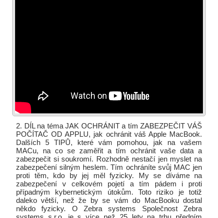
2. DÍL na téma JAK OCHRÁNIT a tím ZABEZPEČIT VÁŠ
POČÍTAČ OD APPLU, jak ochránit váš Apple MacBook.
Dalších 5 TIPŮ, které vám pomohou, jak na vašem
MACu, na co se zaměřit a tím ochránit vaše data a
zabezpečit si soukromí. Rozhodně nestačí jen myslet na
zabezpečení silným heslem. Tím ochráníte svůj MAC jen
proti těm, kdo by jej měl fyzicky. My se díváme na
zabezpečení v celkovém pojetí a tím pádem i proti
případným kybernetickým útokům. Toto riziko je totiž
daleko větší, než že by se vám do MacBooku dostal
někdo fyzicky. O Zebra systems Společnost Zebra
systems s.r.o. je s více než 25 lety na trhu předním