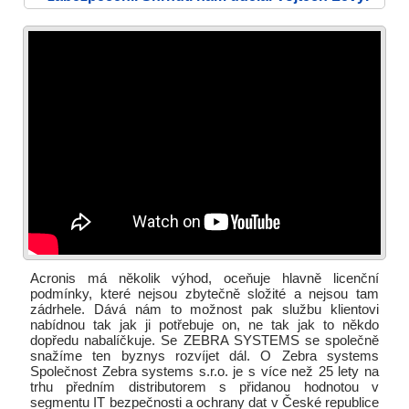
Acronis má několik výhod, oceňuje hlavně licenční
podmínky, které nejsou zbytečně složité a nejsou tam
zádrhele. Dává nám to možnost pak službu klientovi
nabídnou tak jak ji potřebuje on, ne tak jak to někdo
dopředu nabalíčkuje. Se ZEBRA SYSTEMS se společně
snažíme ten byznys rozvíjet dál. O Zebra systems
Společnost Zebra systems s.r.o. je s více než 25 lety na
trhu předním distributorem s přidanou hodnotou v
segmentu IT bezpečnosti a ochrany dat v České republice