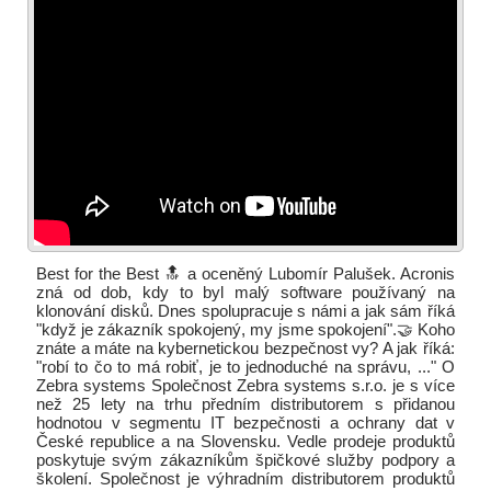
Best for the Best 🔝 a oceněný Lubomír Palušek. Acronis
zná od dob, kdy to byl malý software používaný na
klonování disků. Dnes spolupracuje s námi a jak sám říká
"když je zákazník spokojený, my jsme spokojení".🤝 Koho
znáte a máte na kybernetickou bezpečnost vy? A jak říká:
"robí to čo to má robiť, je to jednoduché na správu, ..." O
Zebra systems Společnost Zebra systems s.r.o. je s více
než 25 lety na trhu předním distributorem s přidanou
hodnotou v segmentu IT bezpečnosti a ochrany dat v
České republice a na Slovensku. Vedle prodeje produktů
poskytuje svým zákazníkům špičkové služby podpory a
školení. Společnost je výhradním distributorem produktů