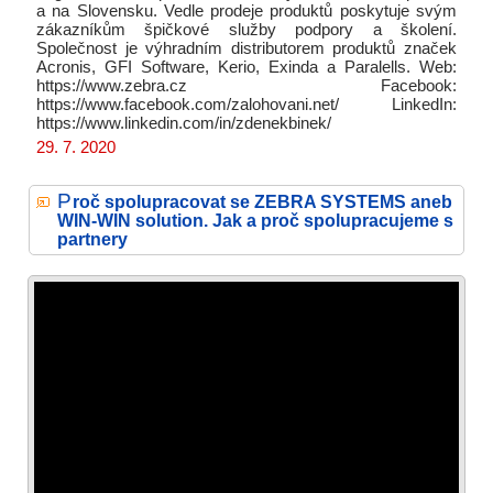
a na Slovensku. Vedle prodeje produktů poskytuje svým
zákazníkům špičkové služby podpory a školení.
Společnost je výhradním distributorem produktů značek
Acronis, GFI Software, Kerio, Exinda a Paralells. Web:
https://www.zebra.cz Facebook:
https://www.facebook.com/zalohovani.net/ LinkedIn:
https://www.linkedin.com/in/zdenekbinek/
29. 7. 2020
P
roč spolupracovat se ZEBRA SYSTEMS aneb
WIN-WIN solution. Jak a proč spolupracujeme s
partnery