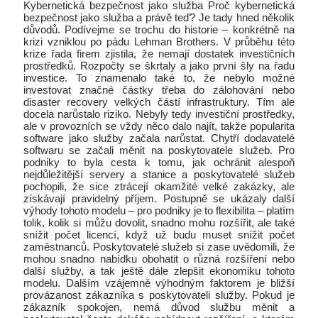
Kybernetická bezpečnost jako služba Proč kybernetická
bezpečnost jako služba a právě teď? Je tady hned několik
důvodů. Podívejme se trochu do historie – konkrétně na
krizi vzniklou po pádu Lehman Brothers. V průběhu této
krize řada firem zjistila, že nemají dostatek investičních
prostředků. Rozpočty se škrtaly a jako první šly na řadu
investice. To znamenalo také to, že nebylo možné
investovat značné částky třeba do zálohování nebo
disaster recovery velkých částí infrastruktury. Tím ale
docela narůstalo riziko. Nebyly tedy investiční prostředky,
ale v provozních se vždy něco dalo najít, takže popularita
software jako služby začala narůstat. Chytří dodavatelé
softwaru se začali měnit na poskytovatele služeb. Pro
podniky to byla cesta k tomu, jak ochránit alespoň
nejdůležitější servery a stanice a poskytovatelé služeb
pochopili, že sice ztrácejí okamžité velké zakázky, ale
získávají pravidelný příjem. Postupně se ukázaly další
výhody tohoto modelu – pro podniky je to flexibilita – platím
tolik, kolik si můžu dovolit, snadno mohu rozšířit, ale také
snížit počet licencí, když už budu muset snížit počet
zaměstnanců. Poskytovatelé služeb si zase uvědomili, že
mohou snadno nabídku obohatit o různá rozšíření nebo
další služby, a tak ještě dále zlepšit ekonomiku tohoto
modelu. Dalším vzájemně výhodným faktorem je bližší
provázanost zákazníka s poskytovateli služby. Pokud je
zákazník spokojen, nemá důvod službu měnit a