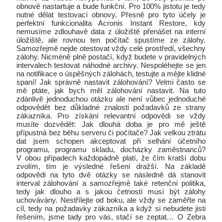
obnově nastartuje a bude funkční. Pro 100% jistotu je tedy
nutné dělat testovací obnovy. Přesně pro tyto účely je
perfektní funkcionalita Acronis Instant Restore, kdy
nemusíme zdlouhavě data z úložiště přenášet na interní
úložiště, ale rovnou ten počítač spustíme ze zálohy.
Samozřejmě nejde otestovat vždy celé prostředí, všechny
zálohy. Nicméně plně postačí, když budete v pravidelných
intervalech testovat náhodné archivy. Nespoléhejte se jen
na notifikace o úspěšných zálohách, testujte a mějte klidné
spaní! Jak správně nastavit zálohování? Velmi často se
mě ptáte, jak bych měl zálohování nastavit. Na tuto
zdánlivě jednoduchou otázku ale není vůbec jednoduché
odpovědět bez důkladné znalosti požadavků ze strany
zákazníka. Pro získání relevantní odpovědi se vždy
musíte dozvědět: Jak dlouhá doba je pro mě ještě
přípustná bez běhu serveru či počítače? Jak velkou ztrátu
dat jsem schopen akceptovat při selhání účetního
programu, programu skladu, docházky zaměstnanců?
V obou případech každopádně platí, že čím kratší dobu
zvolím, tím je výsledné řešení dražší. Na základě
odpovědi na tyto dvě otázky se následně dá stanovit
interval zálohování a samozřejmě také retenční politika,
tedy jak dlouho a s jakou četností musí být zálohy
uchovávány. Nestřílejte od boku, ale vždy se zaměřte na
cíl, tedy na požadavky zákazníka a když si nebudete jisti
řešením, jsme tady pro vás, stačí se zeptat… O Zebra