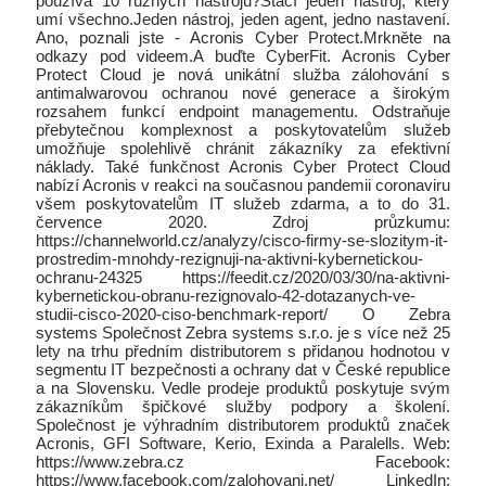
používá 10 různých nástrojů?Stačí jeden nástroj, který
umí všechno.Jeden nástroj, jeden agent, jedno nastavení.
Ano, poznali jste - Acronis Cyber Protect.Mrkněte na
odkazy pod videem.A buďte CyberFit. Acronis Cyber
Protect Cloud je nová unikátní služba zálohování s
antimalwarovou ochranou nové generace a širokým
rozsahem funkcí endpoint managementu. Odstraňuje
přebytečnou komplexnost a poskytovatelům služeb
umožňuje spolehlivě chránit zákazníky za efektivní
náklady. Také funkčnost Acronis Cyber Protect Cloud
nabízí Acronis v reakci na současnou pandemii coronaviru
všem poskytovatelům IT služeb zdarma, a to do 31.
července 2020. Zdroj průzkumu:
https://channelworld.cz/analyzy/cisco-firmy-se-slozitym-it-
prostredim-mnohdy-rezignuji-na-aktivni-kybernetickou-
ochranu-24325 https://feedit.cz/2020/03/30/na-aktivni-
kybernetickou-obranu-rezignovalo-42-dotazanych-ve-
studii-cisco-2020-ciso-benchmark-report/ O Zebra
systems Společnost Zebra systems s.r.o. je s více než 25
lety na trhu předním distributorem s přidanou hodnotou v
segmentu IT bezpečnosti a ochrany dat v České republice
a na Slovensku. Vedle prodeje produktů poskytuje svým
zákazníkům špičkové služby podpory a školení.
Společnost je výhradním distributorem produktů značek
Acronis, GFI Software, Kerio, Exinda a Paralells. Web:
https://www.zebra.cz Facebook:
https://www.facebook.com/zalohovani.net/ LinkedIn: