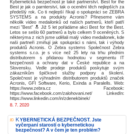
Kybernetická bezpečnost je také partnerství. Best for the
Best je jak o parnterství, tak o ocenění těch nejlepších za
předešlý rok. Co ti nejlepší říkají o spolupráci se ZEBRA
SYSTEMS a na produkty Acronis? Přineseme vám
několik video medailonků od našich partnerů, kteří patří
mezi "Best" 🔝 Již 5 let pořádáme akci Best for the Best.
Letos se sešlo 60 partnerů a bylo celkem 9 oceněných. S
některýma z nich jsme udělali malý video medailonek, kde
naši partneři zmiňují jak spolupráci s námi, tak i výhody
produktů Acronis. O Zebra systems Společnost Zebra
systems s.r.o. je s více než 25 lety na trhu předním
distributorem s přidanou hodnotou v segmentu IT
bezpečnosti a ochrany dat v České republice a na
Slovensku. Vedle prodeje produktů poskytuje svým
zákazníkům špičkové služby podpory a školení.
Společnost je výhradním distributorem produktů značek
Acronis, GFI Software, Kerio, Exinda a Paralells. Web:
https://www.zebra.cz Facebook:
https://www.facebook.com/zalohovani.net/ LinkedIn:
https://www.linkedin.com/in/zdenekbinek/
8. 7. 2020
K
YBERNETICKÁ BEZPEČNOST. Jste
vyčerpaní starostí o kybernetickou
bezpečnost? A v čem je ten problém?