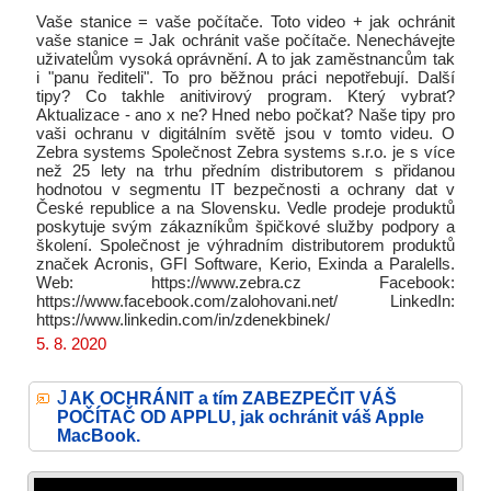
Vaše stanice = vaše počítače. Toto video + jak ochránit
vaše stanice = Jak ochránit vaše počítače. Nenechávejte
uživatelům vysoká oprávnění. A to jak zaměstnancům tak
i "panu řediteli". To pro běžnou práci nepotřebují. Další
tipy? Co takhle anitivirový program. Který vybrat?
Aktualizace - ano x ne? Hned nebo počkat? Naše tipy pro
vaši ochranu v digitálním světě jsou v tomto videu. O
Zebra systems Společnost Zebra systems s.r.o. je s více
než 25 lety na trhu předním distributorem s přidanou
hodnotou v segmentu IT bezpečnosti a ochrany dat v
České republice a na Slovensku. Vedle prodeje produktů
poskytuje svým zákazníkům špičkové služby podpory a
školení. Společnost je výhradním distributorem produktů
značek Acronis, GFI Software, Kerio, Exinda a Paralells.
Web: https://www.zebra.cz Facebook:
https://www.facebook.com/zalohovani.net/ LinkedIn:
https://www.linkedin.com/in/zdenekbinek/
5. 8. 2020
J
AK OCHRÁNIT a tím ZABEZPEČIT VÁŠ
POČÍTAČ OD APPLU, jak ochránit váš Apple
MacBook.