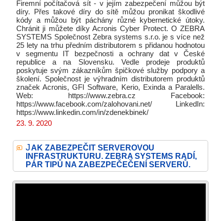
Firemní počítačová sít - v jejím zabezpečení můžou být
díry. Přes takové díry do sítě můžou pronikat škodlivé
kódy a můžou být páchány různé kybernetické útoky.
Chránit ji můžete díky Acronis Cyber Protect. O ZEBRA
SYSTEMS Společnost Zebra systems s.r.o. je s více než
25 lety na trhu předním distributorem s přidanou hodnotou
v segmentu IT bezpečnosti a ochrany dat v České
republice a na Slovensku. Vedle prodeje produktů
poskytuje svým zákazníkům špičkové služby podpory a
školení. Společnost je výhradním distributorem produktů
značek Acronis, GFI Software, Kerio, Exinda a Paralells.
Web: https://www.zebra.cz Facebook:
https://www.facebook.com/zalohovani.net/ LinkedIn:
https://www.linkedin.com/in/zdenekbinek/
23. 9. 2020
J
AK ZABEZPEČIT SERVEROVOU
INFRASTRUKTURU. ZEBRA SYSTEMS RADÍ,
PÁR TIPŮ NA ZABEZPEČEČENÍ SERVERŮ.