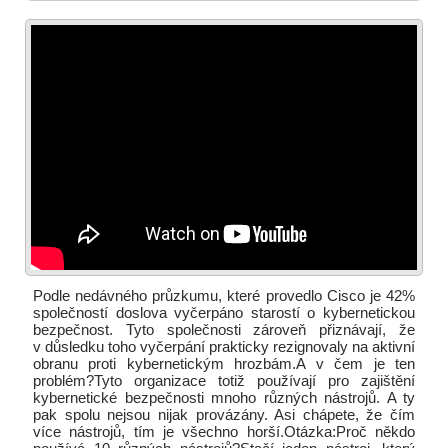
Podle nedávného průzkumu, které provedlo Cisco je 42%
společností doslova vyčerpáno starostí o kybernetickou
bezpečnost. Tyto společnosti zároveň přiznávají, že
v důsledku toho vyčerpání prakticky rezignovaly na aktivní
obranu proti kybernetickým hrozbám.A v čem je ten
problém?Tyto organizace totiž používají pro zajištění
kybernetické bezpečnosti mnoho různých nástrojů. A ty
pak spolu nejsou nijak provázány. Asi chápete, že čím
více nástrojů, tím je všechno horší.Otázka:Proč někdo