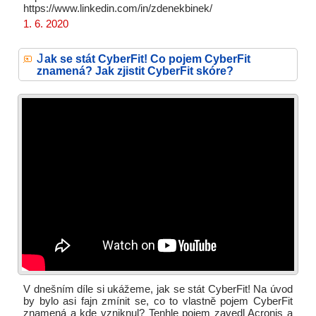
https://www.linkedin.com/in/zdenekbinek/
1. 6. 2020
J
ak se stát CyberFit! Co pojem CyberFit
znamená? Jak zjistit CyberFit skóre?
V dnešním díle si ukážeme, jak se stát CyberFit! Na úvod
by bylo asi fajn zmínit se, co to vlastně pojem CyberFit
znamená a kde vzniknul? Tenhle pojem zavedl Acronis a