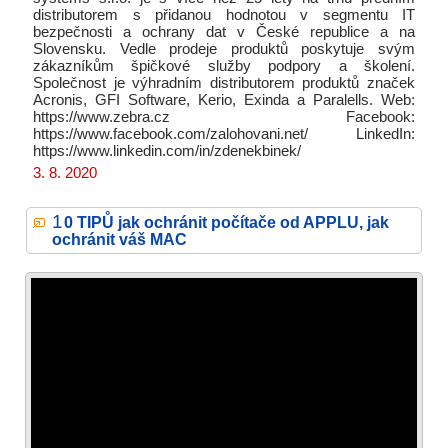
distributorem s přidanou hodnotou v segmentu IT
bezpečnosti a ochrany dat v České republice a na
Slovensku. Vedle prodeje produktů poskytuje svým
zákazníkům špičkové služby podpory a školení.
Společnost je výhradním distributorem produktů značek
Acronis, GFI Software, Kerio, Exinda a Paralells. Web:
https://www.zebra.cz Facebook:
https://www.facebook.com/zalohovani.net/ LinkedIn:
https://www.linkedin.com/in/zdenekbinek/
3. 8. 2020
1
0 TIPŮ jak ochránit počítače od APPLU, jak
ochránit váš MAC