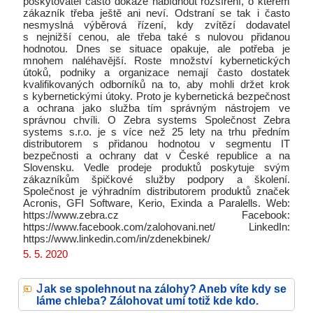
poskytovatel často dokáže nabídnout rozšíření, o kterém
zákazník třeba ještě ani neví. Odstraní se tak i často
nesmyslná výběrová řízení, kdy zvítězí dodavatel
s nejnižší cenou, ale třeba také s nulovou přidanou
hodnotou. Dnes se situace opakuje, ale potřeba je
mnohem naléhavější. Roste množství kybernetických
útoků, podniky a organizace nemají často dostatek
kvalifikovaných odborníků na to, aby mohli držet krok
s kybernetickými útoky. Proto je kybernetická bezpečnost
a ochrana jako služba tím správným nástrojem ve
správnou chvíli. O Zebra systems Společnost Zebra
systems s.r.o. je s více než 25 lety na trhu předním
distributorem s přidanou hodnotou v segmentu IT
bezpečnosti a ochrany dat v České republice a na
Slovensku. Vedle prodeje produktů poskytuje svým
zákazníkům špičkové služby podpory a školení.
Společnost je výhradním distributorem produktů značek
Acronis, GFI Software, Kerio, Exinda a Paralells. Web:
https://www.zebra.cz Facebook:
https://www.facebook.com/zalohovani.net/ LinkedIn:
https://www.linkedin.com/in/zdenekbinek/
5. 5. 2020
J
ak se spolehnout na zálohy? Aneb víte kdy se
láme chleba? Zálohovat umí totiž kde kdo.