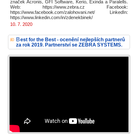
značek Acronis, GFI Software, Kerio, Exinda a Paralells.
Web: https://www.zebra.cz Facebook:
https://www.facebook.com/zalohovani.net/ LinkedIn:
https://www.linkedin.com/in/zdenekbinek/
10. 7. 2020
B
est for the Best - ocenění nejlepších partnerů
za rok 2019. Partnerství se ZEBRA SYSTEMS.