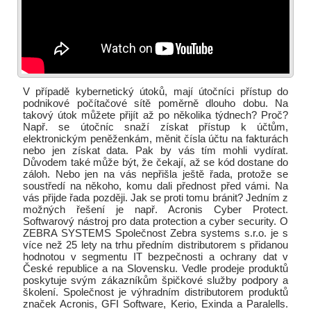
V případě kybernetický útoků, mají útočníci přístup do
podnikové počítačové sítě poměrně dlouho dobu. Na
takový útok můžete přijít až po několika týdnech? Proč?
Např. se útočníc snaží získat přístup k účtům,
elektronickým peněženkám, měnit čísla účtu na fakturách
nebo jen získat data. Pak by vás tím mohli vydírat.
Důvodem také může být, že čekají, až se kód dostane do
záloh. Nebo jen na vás nepřišla ještě řada, protože se
soustředí na někoho, komu dali přednost před vámi. Na
vás přijde řada později. Jak se proti tomu bránit? Jedním z
možných řešení je např. Acronis Cyber Protect.
Softwarový nástroj pro data protection a cyber security. O
ZEBRA SYSTEMS Společnost Zebra systems s.r.o. je s
více než 25 lety na trhu předním distributorem s přidanou
hodnotou v segmentu IT bezpečnosti a ochrany dat v
České republice a na Slovensku. Vedle prodeje produktů
poskytuje svým zákazníkům špičkové služby podpory a
školení. Společnost je výhradním distributorem produktů
značek Acronis, GFI Software, Kerio, Exinda a Paralells.