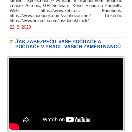
školení. Společnost je výhradním distributorem produktů
značek Acronis, GFI Software, Kerio, Exinda a Paralells.
Web: https://www.zebra.cz Facebook:
https://www.facebook.com/zalohovani.net/ LinkedIn:
https://www.linkedin.com/in/zdenekbinek/
22. 9. 2020
J
AK ZABEZPEČIT VAŠE POČÍTAČE A
POČÍTAČE V PRÁCI - VAŠICH ZAMĚSTNANCŮ.