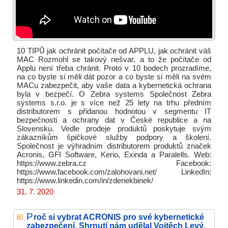
10 TIPŮ jak ochránit počítače od APPLU, jak ochránit váš
MAC Rozmohl se takový nešvar, a to že počítače od
Applu není třeba chránit. Proto v 10 bodech prozradíme,
na co byste si měli dát pozor a co byste si měli na svém
MACu zabezpečit, aby vaše data a kybernetická ochrana
byla v bezpečí. O Zebra systems Společnost Zebra
systems s.r.o. je s více než 25 lety na trhu předním
distributorem s přidanou hodnotou v segmentu IT
bezpečnosti a ochrany dat v České republice a na
Slovensku. Vedle prodeje produktů poskytuje svým
zákazníkům špičkové služby podpory a školení.
Společnost je výhradním distributorem produktů značek
Acronis, GFI Software, Kerio, Exinda a Paralells. Web:
https://www.zebra.cz Facebook:
https://www.facebook.com/zalohovani.net/ LinkedIn:
https://www.linkedin.com/in/zdenekbinek/
31. 7. 2020
P
roč si vybrat ACRONIS pro své kybernetické
zabezpečení. Shrnutí nám udělal Vojtěch Levý.