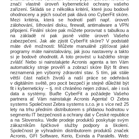
značí vlastně úroveň kybernetické ochrany vašeho
zařízení. Skládá se z několika kritérií, které jsou bodově
ohodnoceny a jejich součet pak dává ono CyberFit skóre.
Mezi kritéria, která se hodnotí patří např. úroveň
zálohování, šifrování disku, firewall, antimalware a VPN
připojení. Finální skóre pak můžete porovnat s tabulkou a
na základě ní pak jasně vidíte úroveň Vašeho
zabezpečení. Jak ale zjistit CyberFit skóre? V podstatě
máte dvě možnosti: Můžete manuálně zjišťovat jaké
programy máte nainstalovány, jak jsou nastaveny a takto
si je bodově ohodnotit. A toto provést u každého stroje
zvlášť Nebo si nainstalujete Acronis agenta a ten Vám
automaticky stroje prověří a zobrazí skóre Být fit dnes
neznamená jen výborný zdravotní stav. S tím, jak stále
větší část našich životů a naší práce se odehrává
v digitálním světě, pro pocit bezpečí je stejně důležité být
fit i kyberneticky – tj. mít chráněno nejen zdraví, ale i svá
data a systémy. Buďte CyberFit a požádejte Vašeho
partnera ať Vám nainstaluje Acronis Agenta! O Zebra
systems Společnost Zebra systems s.r.o. je s více než 25
lety na trhu předním distributorem s přidanou hodnotou v
segmentu IT bezpečnosti a ochrany dat v České republice
a na Slovensku. Vedle prodeje produktů poskytuje svým
zákazníkům špičkové služby podpory a školení.
Společnost je výhradním distributorem produktů značek
Acronis, GFI Software, Kerio, Exinda a Paralells. Web: