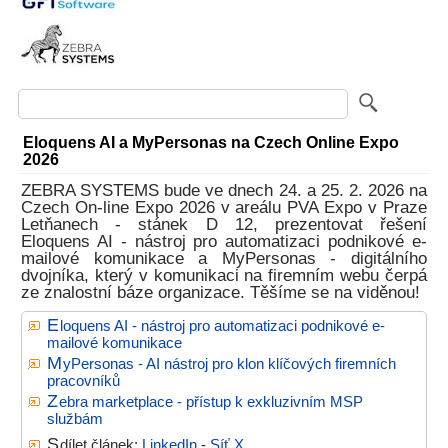
Eloquens AI a MyPersonas na Czech Online Expo
2026
ZEBRA SYSTEMS bude ve dnech 24. a 25. 2. 2026 na
Czech On-line Expo 2026 v areálu PVA Expo v Praze
Letňanech - stánek D 12, prezentovat řešení
Eloquens AI - nástroj pro automatizaci podnikové e-
mailové komunikace a MyPersonas - digitálního
dvojníka, který v komunikaci na firemním webu čerpá
ze znalostní báze organizace. Těšíme se na viděnou!
E
loquens AI - nástroj pro automatizaci podnikové e-
mailové komunikace
M
yPersonas - AI nástroj pro klon klíčových firemních
pracovníků
Z
ebra marketplace - přístup k exkluzivním MSP
službám
S
dílet článek:
LinkedIn
-
Síť X