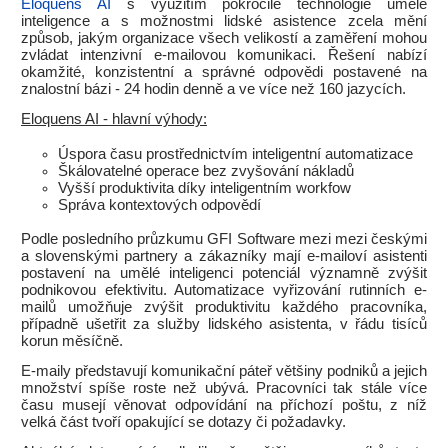
Eloquens AI
s využitím pokročilé technologie umělé
inteligence a s možnostmi lidské asistence zcela mění
způsob, jakým organizace všech velikostí a zaměření mohou
zvládat intenzivní e-mailovou komunikaci. Řešení nabízí
okamžité, konzistentní a správné odpovědi postavené na
znalostní bázi - 24 hodin denně a ve více než 160 jazycích.
Eloquens AI - hlavní výhody:
Úspora času prostřednictvím inteligentní automatizace
Škálovatelné operace bez zvyšování nákladů
Vyšší produktivita díky inteligentním workfow
Správa kontextových odpovědí
Podle posledního průzkumu GFI Software mezi mezi českými
a slovenskými partnery a zákazníky mají e-mailoví asistenti
postavení na umělé inteligenci potenciál významně zvýšit
podnikovou efektivitu. Automatizace vyřizování rutinních e-
mailů umožňuje zvýšit produktivitu každého pracovníka,
případně ušetřit za služby lidského asistenta, v řádu tisíců
korun měsíčně.
E-maily představují komunikační páteř většiny podniků a jejich
množství spíše roste než ubývá. Pracovníci tak stále více
času musejí věnovat odpovídání na příchozí poštu, z níž
velká část tvoří opakující se dotazy či požadavky.