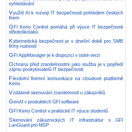
vyhledávání
V
yužití AI k rozvoji IT bezpečnosti pohledem českých
firem
G
FI Kerio Control pomáhá při výuce IT bezpečnosti
středoškoláků
K
ybernetická bezpečnost je v dnešní době pro SMB
firmy nutností
G
FI AppManager je k dispozici v ostré verzi
O
chrana před zranitelnostmi jako služba je v popředí
zájmu poskytovatelů IT bezpečnosti
F
lexibilní firemní komunikace na cloudové platformě
Kerio
V
zdálené skenování zranitelností u zákazníků
G
enAI v produktech GFI software
G
FI Kerio Control v praktické IT výuce studentů
S
kenování zákaznických IT infrastruktur s GFI
LanGuard pro MSP