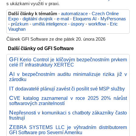
s ukázkami využití v praxi.
Další články k tématům
-
automatizace
-
Czech Online
Expo
-
digitální dvojník
-
e-mail
-
Eloquens AI
-
MyPersonas
-
průzkum
-
umělá inteligence
-
úspory
-
workflow
-
Eric
Vaughan
Článek GFI Software ze dne pátek 20. února 2026
Další články od GFI Software
G
FI Kerio Control je klíčovým bezpečnostním prvkem
celé IT infrastruktury XERTEC
A
I v bezpečnostním auditu minimalizuje rizika již v
zárodku
I
T dodavatelé plánují zavést či posílit své MSP služby
C
VE katalog zaznamenal v roce 2025 20% nárůst
softwarových zranitelností
N
epřesnosti v komunikaci s chatboty zákazníky často
frustrují
Z
EBRA SYSTEMS LLC je výhradním distributorem
GFI Software pro Severní Ameriku