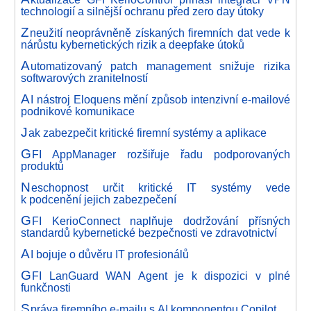
technologií a silnější ochranu před zero day útoky
Z
neužití neoprávněně získaných firemních dat vede k
nárůstu kybernetických rizik a deepfake útoků
A
utomatizovaný patch management snižuje rizika
softwarových zranitelností
A
I nástroj Eloquens mění způsob intenzivní e-mailové
podnikové komunikace
J
ak zabezpečit kritické firemní systémy a aplikace
G
FI AppManager rozšiřuje řadu podporovaných
produktů
N
eschopnost určit kritické IT systémy vede
k podcenění jejich zabezpečení
G
FI KerioConnect naplňuje dodržování přísných
standardů kybernetické bezpečnosti ve zdravotnictví
A
I bojuje o důvěru IT profesionálů
G
FI LanGuard WAN Agent je k dispozici v plné
funkčnosti
S
práva firemního e-mailu s AI komponentou Copilot