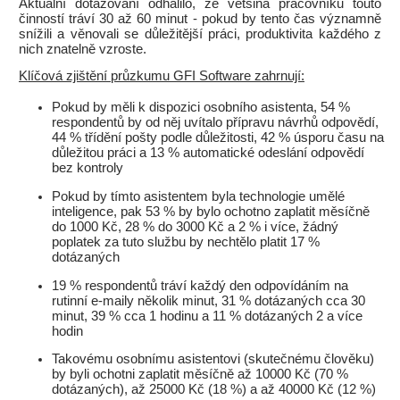
Aktuální dotazování odhalilo, že většina pracovníků touto
činností tráví 30 až 60 minut - pokud by tento čas významně
snížili a věnovali se důležitější práci, produktivita každého z
nich znatelně vzroste.
Klíčová zjištění průzkumu GFI Software zahrnují:
Pokud by měli k dispozici osobního asistenta, 54 %
respondentů by od něj uvítalo přípravu návrhů odpovědí,
44 % třídění pošty podle důležitosti, 42 % úsporu času na
důležitou práci a 13 % automatické odeslání odpovědí
bez kontroly
Pokud by tímto asistentem byla technologie umělé
inteligence, pak 53 % by bylo ochotno zaplatit měsíčně
do 1000 Kč, 28 % do 3000 Kč a 2 % i více, žádný
poplatek za tuto službu by nechtělo platit 17 %
dotázaných
19 % respondentů tráví každý den odpovídáním na
rutinní e-maily několik minut, 31 % dotázaných cca 30
minut, 39 % cca 1 hodinu a 11 % dotázaných 2 a více
hodin
Takovému osobnímu asistentovi (skutečnému člověku)
by byli ochotni zaplatit měsíčně až 10000 Kč (70 %
dotázaných), až 25000 Kč (18 %) a až 40000 Kč (12 %)