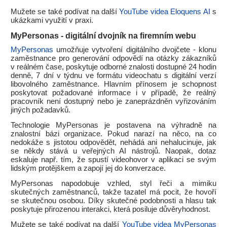
Mužete se také podívat na další
YouTube videa Eloquens AI
s
ukázkami využití v praxi.
MyPersonas - digitální dvojník na firemním webu
MyPersonas
umožňuje vytvoření digitálního dvojčete - klonu
zaměstnance pro generování odpovědí na otázky zákazníků
v reálném čase, poskytuje odborné znalosti dostupné 24 hodin
denně, 7 dní v týdnu ve formátu videochatu s digitální verzí
libovolného zaměstnance. Hlavním přínosem je schopnost
poskytovat požadované informace i v případě, že reálný
pracovník není dostupný nebo je zaneprázdněn vyřizováním
jiných požadavků.
Technologie MyPersonas je postavena na výhradně na
znalostní bázi organizace. Pokud narazí na něco, na co
nedokáže s jistotou odpovědět, nehádá ani nehalucinuje, jak
se někdy stává u veřejných AI nástrojů. Naopak, dotaz
eskaluje např. tím, že spustí videohovor v aplikaci se svým
lidským protějškem a zapojí jej do konverzace.
MyPersonas napodobuje vzhled, styl řeči a mimiku
skutečných zaměstnanců, takže tazatel má pocit, že hovoří
se skutečnou osobou. Díky skutečné podobnosti a hlasu tak
poskytuje přirozenou interakci, která posiluje důvěryhodnost.
Mužete se také podívat na další
YouTube videa MyPersonas