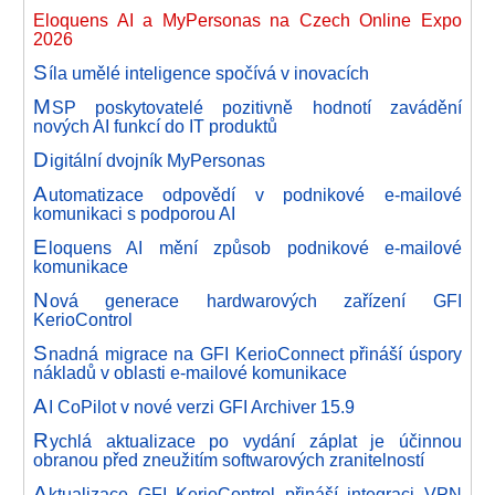
Eloquens AI a MyPersonas na Czech Online Expo
2026
S
íla umělé inteligence spočívá v inovacích
M
SP poskytovatelé pozitivně hodnotí zavádění
nových AI funkcí do IT produktů
D
igitální dvojník MyPersonas
A
utomatizace odpovědí v podnikové e-mailové
komunikaci s podporou AI
E
loquens AI mění způsob podnikové e-mailové
komunikace
N
ová generace hardwarových zařízení GFI
KerioControl
S
nadná migrace na GFI KerioConnect přináší úspory
nákladů v oblasti e-mailové komunikace
A
I CoPilot v nové verzi GFI Archiver 15.9
R
ychlá aktualizace po vydání záplat je účinnou
obranou před zneužitím softwarových zranitelností
A
ktualizace GFI KerioControl přináší integraci VPN