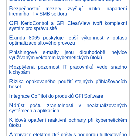
B
ezpečnostní mezery zvyšují riziko napadení
firemního IT v SMB sektoru
G
FI KerioControl a GFI ClearView tvoří komplexní
systém pro správu sítě
E
xinda 8065 poskytuje lepší výkonnost v oblasti
optimalizace síťového provozu
P
hishingové e-maily jsou dlouhodobě nejvíce
využívaným vektorem kybernetických útoků
R
ozptýlená pozornost IT pracovníků vede snadno
k chybám
R
izika opakovaného použití stejných přihlašovacích
hesel
I
ntegrace CoPilot do produktů GFI Software
N
árůst počtu zranitelností v neaktualizovaných
systémech a aplikacích
K
líčová opatření reaktivní ochrany při kybernetickém
útoku
A
rchivace elektronické pošty s podporou fulltextového