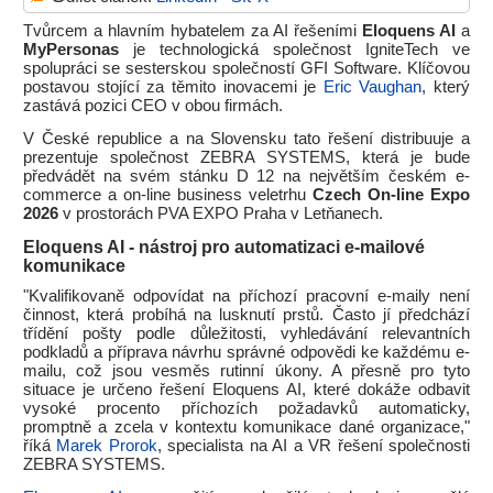
Tvůrcem a hlavním hybatelem za AI řešeními
Eloquens AI
a
MyPersonas
je technologická společnost IgniteTech ve
spolupráci se sesterskou společností GFI Software. Klíčovou
postavou stojící za těmito inovacemi je
Eric Vaughan
, který
zastává pozici CEO v obou firmách.
V České republice a na Slovensku tato řešení distribuuje a
prezentuje společnost ZEBRA SYSTEMS, která je bude
předvádět na svém stánku D 12 na největším českém e-
commerce a on-line business veletrhu
Czech On-line Expo
2026
v prostorách PVA EXPO Praha v Letňanech.
Eloquens AI - nástroj pro automatizaci e-mailové
komunikace
"Kvalifikovaně odpovídat na příchozí pracovní e-maily není
činnost, která probíhá na lusknutí prstů. Často jí předchází
třídění pošty podle důležitosti, vyhledávání relevantních
podkladů a příprava návrhu správné odpovědi ke každému e-
mailu, což jsou vesměs rutinní úkony. A přesně pro tyto
situace je určeno řešení Eloquens AI, které dokáže odbavit
vysoké procento příchozích požadavků automaticky,
promptně a zcela v kontextu komunikace dané organizace,"
říká
Marek Prorok
, specialista na AI a VR řešení společnosti
ZEBRA SYSTEMS.