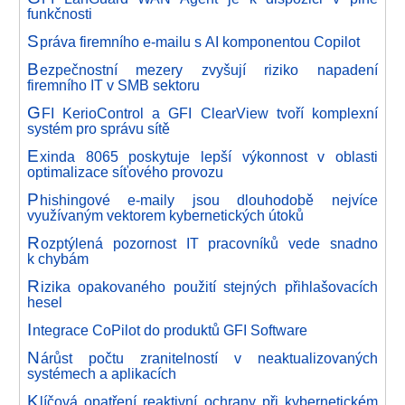
funkčnosti
S
práva firemního e-mailu s AI komponentou Copilot
B
ezpečnostní mezery zvyšují riziko napadení
firemního IT v SMB sektoru
G
FI KerioControl a GFI ClearView tvoří komplexní
systém pro správu sítě
E
xinda 8065 poskytuje lepší výkonnost v oblasti
optimalizace síťového provozu
P
hishingové e-maily jsou dlouhodobě nejvíce
využívaným vektorem kybernetických útoků
R
ozptýlená pozornost IT pracovníků vede snadno
k chybám
R
izika opakovaného použití stejných přihlašovacích
hesel
I
ntegrace CoPilot do produktů GFI Software
N
árůst počtu zranitelností v neaktualizovaných
systémech a aplikacích
K
líčová opatření reaktivní ochrany při kybernetickém