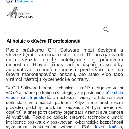
AI bojuje o důvěru IT profesionálů
Podle průzkumu GFI Software mezi českými a
slovenskými partnery roste mezi IT poskytovateli
míra využití umělé inteligence k pracovním
činnostem. Hlavní přínos vidí v úspoře času díky
automatizaci rutinních činností především pak na
úrovni marketingového obsahu, ale stále více také
v rámci nástrojů kybernetické ochrany.
"V GFI Software bereme technologie umělé inteligence velmi
vážně a máme podrobnou strategii, jak ji postupně
začlenit do
všech našich produktů
. Je potěšující vidět, že tuto naši vizi
sdílí stále více našich partnerů. Když jsme před rokem
prováděli podobný průzkum, zastánců AI bylo méně než
odpůrců, a dnes již tři čtvrtiny organizací v rámci své činnosti
AI využívají. Pokud se aplikuje správně, technologie umělé
inteligence poskytuje v poskytování kybernetické bezpečnosti
významnou konkurenční výhodu," říká
Jozef Kačala
,