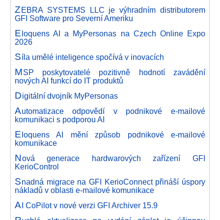
Z
EBRA SYSTEMS LLC je výhradním distributorem
GFI Software pro Severní Ameriku
E
loquens AI a MyPersonas na Czech Online Expo
2026
S
íla umělé inteligence spočívá v inovacích
M
SP poskytovatelé pozitivně hodnotí zavádění
nových AI funkcí do IT produktů
D
igitální dvojník MyPersonas
A
utomatizace odpovědí v podnikové e-mailové
komunikaci s podporou AI
E
loquens AI mění způsob podnikové e-mailové
komunikace
N
ová generace hardwarových zařízení GFI
KerioControl
S
nadná migrace na GFI KerioConnect přináší úspory
nákladů v oblasti e-mailové komunikace
A
I CoPilot v nové verzi GFI Archiver 15.9
R