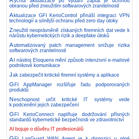
ychlá aktualizace po vydání záplat je účinnou
obranou před zneužitím softwarových zranitelností
A
ktualizace GFI KerioControl přináší integraci VPN
technologií a silnější ochranu před zero day útoky
Z
neužití neoprávněně získaných firemních dat vede k
nárůstu kybernetických rizik a deepfake útoků
A
utomatizovaný patch management snižuje rizika
softwarových zranitelností
A
I nástroj Eloquens mění způsob intenzivní e-mailové
podnikové komunikace
J
ak zabezpečit kritické firemní systémy a aplikace
G
FI AppManager rozšiřuje řadu podporovaných
produktů
N
eschopnost určit kritické IT systémy vede
k podcenění jejich zabezpečení
G
FI KerioConnect naplňuje dodržování přísných
standardů kybernetické bezpečnosti ve zdravotnictví
AI bojuje o důvěru IT profesionálů
G
FI LanGuard WAN Agent je k dispozici v plné