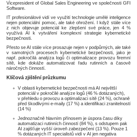
Vicepresident of Global Sales Engineering ve společnosti GFI
Software.
IT profesionálové vidí ve využití technologie umělé inteligence
nejen potenciální pomoc, ale také ohrožení. I když stále více
z nich objevuje potenciál ke zlepšení své práce, jen 4 %
využívá AI k vytváření komplexní strategie kybernetické
bezpečnosti.
Přesto se AI stále více prosazuje nejen v podpůrných, ale také
v samotných procesech kybernetické bezpečnosti, jako je
např. pokročilá analýza logů či optimalizace provozu firemní
sítě, kde dokáže automatizovat řadu rutinních a časově
náročných činností.
Klíčová zjištění průzkumu
V oblasti kybernetické bezpečnosti má AI největší
potenciál v pokročilé analýze logů (46 % dotázaných),
v přehledu o provozu a optimalizaci sítě (24 %), ochraně
před škodlivými e-maily (17 %) a identifikaci zranitelností
(14 %)
Jednoznačně hlavním přínosem je úspora času díky
automatizaci rutinních činností (84 %), s odstupem pak
AI zajišťuje vyšší úroveň zabezpečení (13 %). Pouze 1
% dotázaných IT specialistů vidí v AI jen negativa