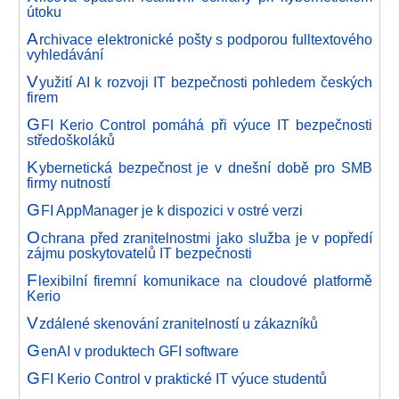
útoku
A
rchivace elektronické pošty s podporou fulltextového
vyhledávání
V
yužití AI k rozvoji IT bezpečnosti pohledem českých
firem
G
FI Kerio Control pomáhá při výuce IT bezpečnosti
středoškoláků
K
ybernetická bezpečnost je v dnešní době pro SMB
firmy nutností
G
FI AppManager je k dispozici v ostré verzi
O
chrana před zranitelnostmi jako služba je v popředí
zájmu poskytovatelů IT bezpečnosti
F
lexibilní firemní komunikace na cloudové platformě
Kerio
V
zdálené skenování zranitelností u zákazníků
G
enAI v produktech GFI software
G
FI Kerio Control v praktické IT výuce studentů