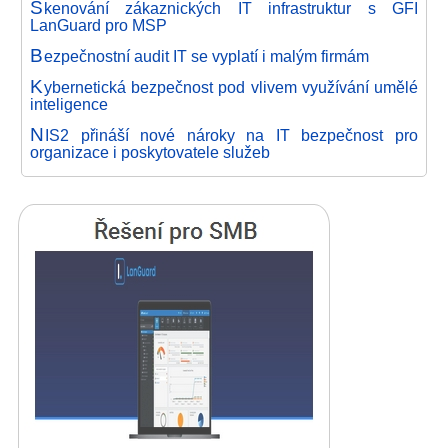
S
kenování zákaznických IT infrastruktur s GFI
LanGuard pro MSP
B
ezpečnostní audit IT se vyplatí i malým firmám
K
ybernetická bezpečnost pod vlivem využívání umělé
inteligence
N
IS2 přináší nové nároky na IT bezpečnost pro
organizace i poskytovatele služeb