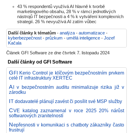
43 % respondentů využívá AI hlavně k tvorbě
marketingového obsahu, 28 % v rámci jednotlivých
nástrojů IT bezpečnosti a 4 % k vytváření komplexních
strategií. 26 % nevyužívá AI zatím vůbec
Další články k tématům
-
analýza
-
automatizace
-
kyberbezpečnost
-
průzkum
-
umělá inteligence
-
Jozef
Kačala
Článek GFI Software ze dne čtvrtek 7. listopadu 2024
Další články od GFI Software
G
FI Kerio Control je klíčovým bezpečnostním prvkem
celé IT infrastruktury XERTEC
A
I v bezpečnostním auditu minimalizuje rizika již v
zárodku
I
T dodavatelé plánují zavést či posílit své MSP služby
C
VE katalog zaznamenal v roce 2025 20% nárůst
softwarových zranitelností
N
epřesnosti v komunikaci s chatboty zákazníky často
frustrují