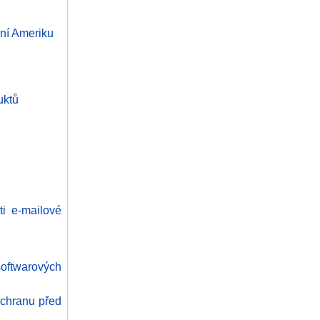
ní Ameriku
uktů
i e-mailové
softwarových
 ochranu před