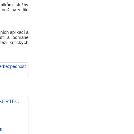
níkům služby
aniž by si tito
ních aplikací a
sti a ochraně
těži kritických
erbezpečnost
ry XERTEC
tí