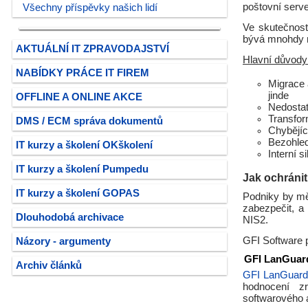
poštovní serv
Všechny příspěvky našich lidí
Ve skutečnosti
bývá mnohdy 
AKTUÁLNÍ IT ZPRAVODAJSTVÍ
Hlavní důvody 
NABÍDKY PRÁCE IT FIREM
Migrace 
jinde
OFFLINE A ONLINE AKCE
Nedostate
Transfor
DMS / ECM správa dokumentů
Chybějíc
Bezohled
IT kurzy a školení OKškolení
Interní 
IT kurzy a školení Pumpedu
Jak ochránit
IT kurzy a školení GOPAS
Podniky by měl
zabezpečit, a
Dlouhodobá archivace
NIS2.
GFI Software 
Názory - argumenty
GFI LanGuar
Archiv článků
GFI LanGuard
hodnocení zra
softwarového 