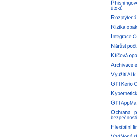
P
hishingov
útoků
R
ozptýlená
R
izika opa
I
ntegrace C
N
árůst poč
K
líčová opa
A
rchivace e
V
yužití AI 
G
FI Kerio 
K
ybernetic
G
FI AppMana
O
chrana p
bezpečnosti
F
lexibilní 
V
zdálené s