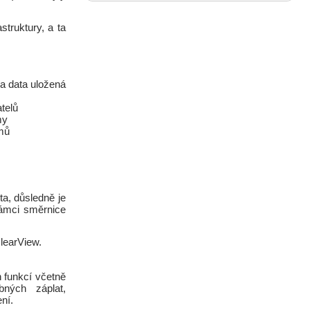
struktury, a ta
za data uložená
atelů
my
émů
ta, důsledně je
rámci směrnice
learView.
 funkcí včetně
ebných záplat,
ní.