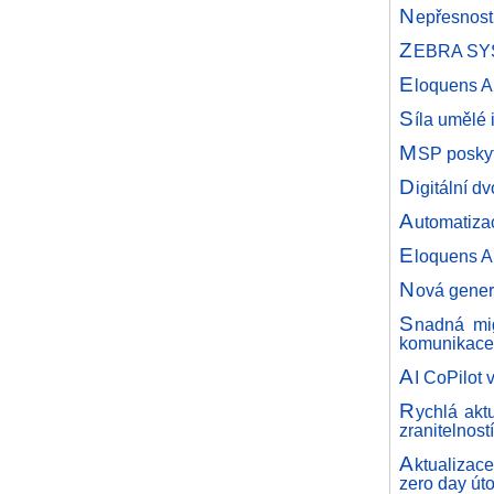
N
epřesnosti
Z
EBRA SYST
E
loquens A
S
íla umělé 
M
SP poskyt
D
igitální 
A
utomatiza
E
loquens A
N
ová gener
S
nadná mig
komunikace
A
I CoPilot 
R
ychlá akt
zranitelností
A
ktualizace
zero day út