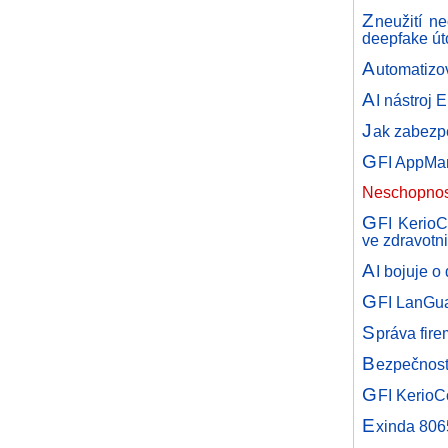
Z
neužití n
deepfake út
A
utomatizo
A
I nástroj
J
ak zabezpe
G
FI AppMan
Neschopnost
G
FI KerioC
ve zdravotni
A
I bojuje o
G
FI LanGua
S
práva fir
B
ezpečnost
G
FI KerioC
E
xinda 806