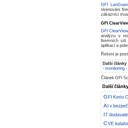
GFI LanGuar
skenování fire
zákazníci muse
GFI ClearVie
GFI ClearVie
analýzu v re
firemních sítí
aplikací a pot
Řešení je pos
Další články
-
monitoring
Článek GFI Sof
Další článk
G
FI Kerio 
A
I v bezpeč
I
T dodavatel
C
VE katalo