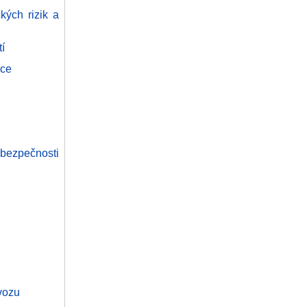
kých rizik a
í
ace
 bezpečnosti
ovozu