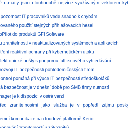
é e-maily jsou dlouhodobě nejvíce využívaným vektorem kyb
 pozornost IT pracovníků vede snadno k chybám
kovaného použití stejných přihlašovacích hesel
oPilot do produktů GFI Software
tu zranitelností v neaktualizovaných systémech a aplikacích
tření reaktivní ochrany při kybernetickém útoku
lektronické pošty s podporou fulltextového vyhledávání
k rozvoji IT bezpečnosti pohledem českých firem
Control pomáhá při výuce IT bezpečnosti středoškoláků
ká bezpečnost je v dnešní době pro SMB firmy nutností
ger je k dispozici v ostré verzi
řed zranitelnostmi jako služba je v popředí zájmu posky
firemní komunikace na cloudové platformě Kerio
kenování zranitelností u zákazníků