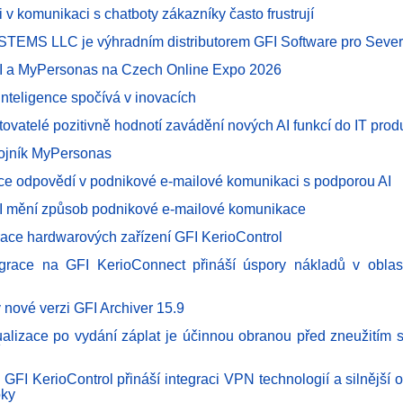
 v komunikaci s chatboty zákazníky často frustrují
EMS LLC je výhradním distributorem GFI Software pro Sever
I a MyPersonas na Czech Online Expo 2026
inteligence spočívá v inovacích
ovatelé pozitivně hodnotí zavádění nových AI funkcí do IT prod
dvojník MyPersonas
ce odpovědí v podnikové e-mailové komunikaci s podporou AI
I mění způsob podnikové e-mailové komunikace
ace hardwarových zařízení GFI KerioControl
race na GFI KerioConnect přináší úspory nákladů v oblast
v nové verzi GFI Archiver 15.9
ualizace po vydání záplat je účinnou obranou před zneužitím 
 GFI KerioControl přináší integraci VPN technologií a silnější
oky