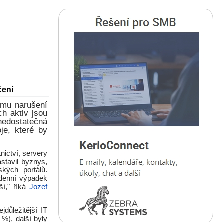
čení
ému narušení
ch aktiv jsou
edostatečná
je, které by
nictví, servery
stavil byznys,
ských portálů.
adenní výpadek
í," říká
Jozef
důležitější IT
%), další byly