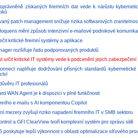
eoprávněně získaných firemních dat vede k nárůstu kybernetic
oků
vaný patch management snižuje rizika softwarových zranitelnost
 Eloquens mění způsob intenzivní e-mailové podnikové komunik
čit kritické firemní systémy a aplikace
ager rozšiřuje řadu podporovaných produktů
 určit kritické IT systémy vede k podcenění jejich zabezpečení
onnect naplňuje dodržování přísných standardů kybernetické
ctví
 důvěru IT profesionálů
rd WAN Agent je k dispozici v plné funkčnosti
emního e-mailu s AI komponentou Copilot
ní mezery zvyšují riziko napadení firemního IT v SMB sektoru
ontrol a GFI ClearView tvoří komplexní systém pro správu sítě
5 poskytuje lepší výkonnost v oblasti optimalizace síťového pr