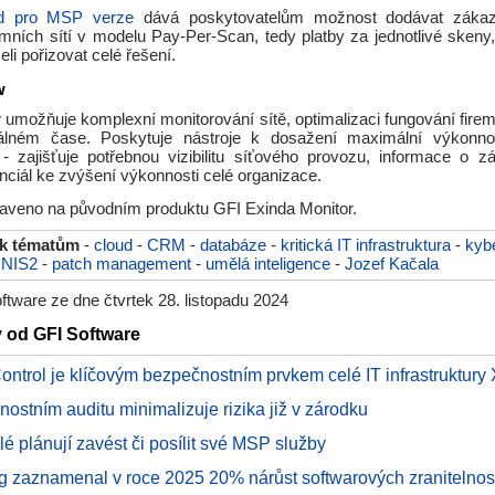
d pro MSP verze
dává poskytovatelům možnost dodávat zákaz
mních sítí v modelu Pay-Per-Scan, tedy platby za jednotlivé skeny, 
li pořizovat celé řešení.
w
w
umožňuje komplexní monitorování sítě, optimalizaci fungování firem
álném čase. Poskytuje nástroje k dosažení maximální výkonno
 - zajišťuje potřebnou vizibilitu síťového provozu, informace o zá
enciál ke zvýšení výkonnosti celé organizace.
taveno na původním produktu GFI Exinda Monitor.
 k tématům
-
cloud
-
CRM
-
databáze
-
kritická IT infrastruktura
-
kyb
-
NIS2
-
patch management
-
umělá inteligence
-
Jozef Kačala
tware ze dne čtvrtek 28. listopadu 2024
y od GFI Software
Control je klíčovým bezpečnostním prvkem celé IT infrastruktu
nostním auditu minimalizuje rizika již v zárodku
é plánují zavést či posílit své MSP služby
g zaznamenal v roce 2025 20% nárůst softwarových zranitelnos