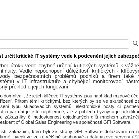
 určit kritické IT systémy vede k podcenění jejich zabezpe
yber útoku vede chybné určení kritických systémů k vážn
tinuity. Vedle nepochopení důležitosti kritických - klíčový
ůvody bezpečnostních problémů podniků a firem také n
stémů v IT infrastruktuře a chybějící monitorovací nástro
sný přehled o jejich fungování.
o domnívají, že jejich klíčové IT systémy jsou například mzdové účet
řízení. Přitom těmi kritickými, bez kterých by se ve skutečnosti za
šení typu skladovacích systémů, elektronické pošty či partner
at o pár dní je jistě nepříjemné, ale z pohledu byznysu je několik
e zákazníky či nedostupnost objednaných dílů mnohem závažnějš
resident of Global Sales Engineering ve společnosti GFI Software.
nští zákazníci, kteří byli ze strany GFI Software dotazováni na nej
 firmě, uvedli ve velké většině souborové a databázové servery (72 