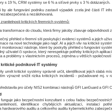
ery s 19 %, CRM systémy se 6 % a síťové prvky s 3 % dotázaných.
 by ale fungování podniku zastavil výpadek zcela jiné části IT infra
nezabezpečená a nezálohovaná.
zranitelnosti kritických firemních systémů:
a transformace do cloudu, která firmy jakoby zbavuje odpovědnosti 
čný přehled o firemní síti poskytující evidenci systémů a jejich uživ
mace na nové technologie jako např. AI a jejich vliv na kritické systé
í monitorovací nástroje, které by poskytly přehled o fungování syst
ný uživatel či správce, který nerespektuje potřeby kritických aplikací
sila a problémy s vlastnictvím procesů, zejména u větších společností
 kritické podnikové IT systémy
y umět kritické systémy správně určit, identifikovat jejich slabá mís
 tím výrazně snížit rizika kritických incidentů - požadované mj. v 
představila pro účely NIS2 kombinaci nástrojů GFI LanGuard a GFI C
d
funguje jako bezpečnostní konzultant s celou řadou bezpečnostních
nitelností, identifikace chybějících aktualizací, instalací potř
a hardwarového auditu a celkového auditu kybernetického zabezpeče