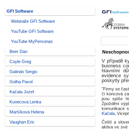
GFI Software
Webináře GFI Software
YouTube GFI Software
YouTube MyPersonas
Beer Dan
Neschopnost
V případě k
Coyle Greg
business con
hlavními d
Galindo Sergio
evidence sy
poskytly pře
Golha Pavol
"Firmy se čast
Kačala Jozef
či koncová za
jsou spíše ře
Kunecová Lenka
Zpoždění výpl
komunikace s
Maršíková Helena
Kačala
, Vicep
Vaughan Eric
Čeští a slove
aktiva ve své