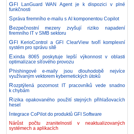
G
FI LanGuard WAN Agent je k dispozici v plné
funkčnosti
S
práva firemního e-mailu s AI komponentou Copilot
B
ezpečnostní mezery zvyšují riziko napadení
firemního IT v SMB sektoru
G
FI KerioControl a GFI ClearView tvoří komplexní
systém pro správu sítě
E
xinda 8065 poskytuje lepší výkonnost v oblasti
optimalizace síťového provozu
P
hishingové e-maily jsou dlouhodobě nejvíce
využívaným vektorem kybernetických útoků
R
ozptýlená pozornost IT pracovníků vede snadno
k chybám
R
izika opakovaného použití stejných přihlašovacích
hesel
I
ntegrace CoPilot do produktů GFI Software
Nárůst počtu zranitelností v neaktualizovaných
systémech a aplikacích