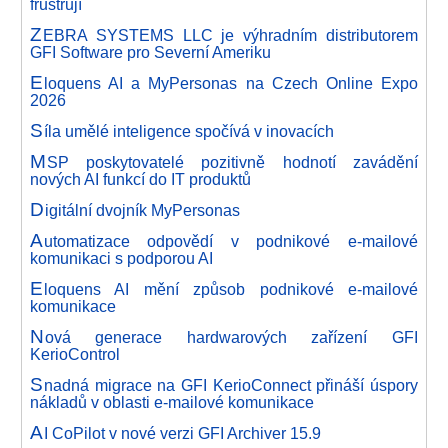
frustrují
Z
EBRA SYSTEMS LLC je výhradním distributorem
GFI Software pro Severní Ameriku
E
loquens AI a MyPersonas na Czech Online Expo
2026
S
íla umělé inteligence spočívá v inovacích
M
SP poskytovatelé pozitivně hodnotí zavádění
nových AI funkcí do IT produktů
D
igitální dvojník MyPersonas
A
utomatizace odpovědí v podnikové e-mailové
komunikaci s podporou AI
E
loquens AI mění způsob podnikové e-mailové
komunikace
N
ová generace hardwarových zařízení GFI
KerioControl
S
nadná migrace na GFI KerioConnect přináší úspory
nákladů v oblasti e-mailové komunikace
A
I CoPilot v nové verzi GFI Archiver 15.9