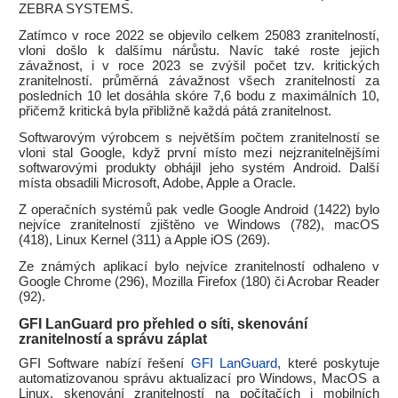
ZEBRA SYSTEMS.
Zatímco v roce 2022 se objevilo celkem 25083 zranitelností,
vloni došlo k dalšímu nárůstu. Navíc také roste jejich
závažnost, i v roce 2023 se zvýšil počet tzv. kritických
zranitelností. průměrná závažnost všech zranitelností za
posledních 10 let dosáhla skóre 7,6 bodu z maximálních 10,
přičemž kritická byla přibližně každá pátá zranitelnost.
Softwarovým výrobcem s největším počtem zranitelností se
vloni stal Google, když první místo mezi nejzranitelnějšími
softwarovými produkty obhájil jeho systém Android. Další
místa obsadili Microsoft, Adobe, Apple a Oracle.
Z operačních systémů pak vedle Google Android (1422) bylo
nejvíce zranitelností zjištěno ve Windows (782), macOS
(418), Linux Kernel (311) a Apple iOS (269).
Ze známých aplikací bylo nejvíce zranitelností odhaleno v
Google Chrome (296), Mozilla Firefox (180) či Acrobar Reader
(92).
GFI LanGuard pro přehled o síti, skenování
zranitelností a správu záplat
GFI Software nabízí řešení
GFI LanGuard
, které poskytuje
automatizovanou správu aktualizací pro Windows, MacOS a
Linux, skenování zranitelností na počítačích i mobilních