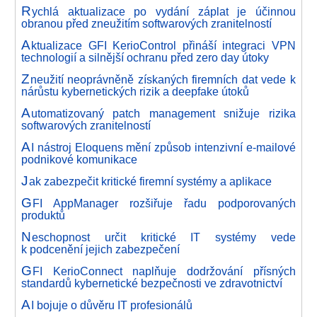
R
ychlá aktualizace po vydání záplat je účinnou
obranou před zneužitím softwarových zranitelností
A
ktualizace GFI KerioControl přináší integraci VPN
technologií a silnější ochranu před zero day útoky
Z
neužití neoprávněně získaných firemních dat vede k
nárůstu kybernetických rizik a deepfake útoků
A
utomatizovaný patch management snižuje rizika
softwarových zranitelností
A
I nástroj Eloquens mění způsob intenzivní e-mailové
podnikové komunikace
J
ak zabezpečit kritické firemní systémy a aplikace
G
FI AppManager rozšiřuje řadu podporovaných
produktů
N
eschopnost určit kritické IT systémy vede
k podcenění jejich zabezpečení
G
FI KerioConnect naplňuje dodržování přísných
standardů kybernetické bezpečnosti ve zdravotnictví
A
I bojuje o důvěru IT profesionálů