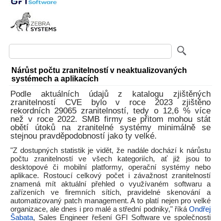
Nárůst počtu zranitelností v neaktualizovaných
systémech a aplikacích
Podle aktuálních údajů z katalogu zjištěných
zranitelností CVE bylo v roce 2023 zjištěno
rekordních 29065 zranitelností, tedy o 12,6 % více
než v roce 2022. SMB firmy se přitom mohou stát
obětí útoků na zranitelné systémy minimálně se
stejnou pravděpodobností jako ty velké.
"Z dostupných statistik je vidět, že nadále dochází k nárůstu
počtu zranitelností ve všech kategoriích, ať již jsou to
desktopové či mobilní platformy, operační systémy nebo
aplikace. Rostoucí celkový počet i závažnost zranitelností
znamená mít aktuální přehled o využívaném softwaru a
zařízeních ve firemních sítích, pravidelné skenování a
automatizovaný patch management. A to platí nejen pro velké
organizace, ale dnes i pro malé a střední podniky," říká
Ondřej
Šabata
, Sales Engineer řešení GFI Software ve společnosti