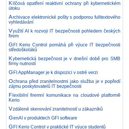
K
líčová opatření reaktivní ochrany při kybernetickém
útoku
A
rchivace elektronické pošty s podporou fulltextového
vyhledávání
V
yužití AI k rozvoji IT bezpečnosti pohledem českých
firem
G
FI Kerio Control pomáhá při výuce IT bezpečnosti
středoškoláků
K
ybernetická bezpečnost je v dnešní době pro SMB
firmy nutností
G
FI AppManager je k dispozici v ostré verzi
O
chrana před zranitelnostmi jako služba je v popředí
zájmu poskytovatelů IT bezpečnosti
F
lexibilní firemní komunikace na cloudové platformě
Kerio
V
zdálené skenování zranitelností u zákazníků
G
enAI v produktech GFI software
G
FI Kerio Control v praktické IT výuce studentů