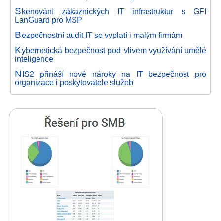
S
kenování zákaznických IT infrastruktur s GFI
LanGuard pro MSP
B
ezpečnostní audit IT se vyplatí i malým firmám
K
ybernetická bezpečnost pod vlivem využívání umělé
inteligence
N
IS2 přináší nové nároky na IT bezpečnost pro
organizace i poskytovatele služeb