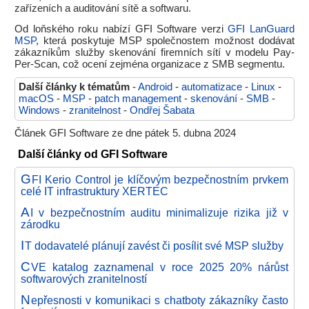
zařízeních a auditování sítě a softwaru.
Od loňského roku nabízí GFI Software verzi
GFI LanGuard
MSP
, která poskytuje MSP společnostem možnost dodávat
zákazníkům služby skenování firemních sítí v modelu Pay-
Per-Scan, což ocení zejména organizace z SMB segmentu.
Další články k tématům
-
Android
-
automatizace
-
Linux
-
macOS
-
MSP
-
patch management
-
skenování
-
SMB
-
Windows
-
zranitelnost
-
Ondřej Šabata
Článek GFI Software ze dne pátek 5. dubna 2024
Další články od GFI Software
G
FI Kerio Control je klíčovým bezpečnostním prvkem
celé IT infrastruktury XERTEC
A
I v bezpečnostním auditu minimalizuje rizika již v
zárodku
I
T dodavatelé plánují zavést či posílit své MSP služby
C
VE katalog zaznamenal v roce 2025 20% nárůst
softwarových zranitelností
N
epřesnosti v komunikaci s chatboty zákazníky často