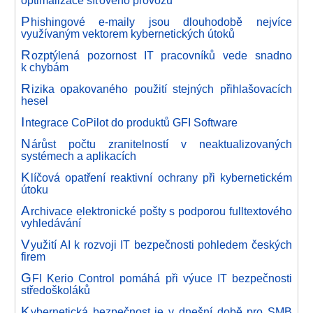
P
hishingové e-maily jsou dlouhodobě nejvíce
využívaným vektorem kybernetických útoků
R
ozptýlená pozornost IT pracovníků vede snadno
k chybám
R
izika opakovaného použití stejných přihlašovacích
hesel
I
ntegrace CoPilot do produktů GFI Software
N
árůst počtu zranitelností v neaktualizovaných
systémech a aplikacích
K
líčová opatření reaktivní ochrany při kybernetickém
útoku
A
rchivace elektronické pošty s podporou fulltextového
vyhledávání
V
yužití AI k rozvoji IT bezpečnosti pohledem českých
firem
G
FI Kerio Control pomáhá při výuce IT bezpečnosti
středoškoláků
K
ybernetická bezpečnost je v dnešní době pro SMB