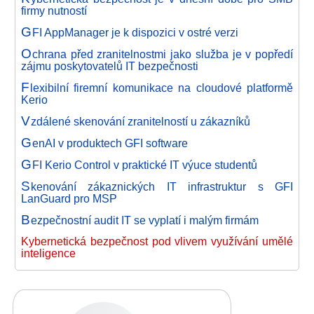
firmy nutností
G
FI AppManager je k dispozici v ostré verzi
O
chrana před zranitelnostmi jako služba je v popředí
zájmu poskytovatelů IT bezpečnosti
F
lexibilní firemní komunikace na cloudové platformě
Kerio
V
zdálené skenování zranitelností u zákazníků
G
enAI v produktech GFI software
G
FI Kerio Control v praktické IT výuce studentů
S
kenování zákaznických IT infrastruktur s GFI
LanGuard pro MSP
B
ezpečnostní audit IT se vyplatí i malým firmám
Kybernetická bezpečnost pod vlivem využívání umělé
inteligence