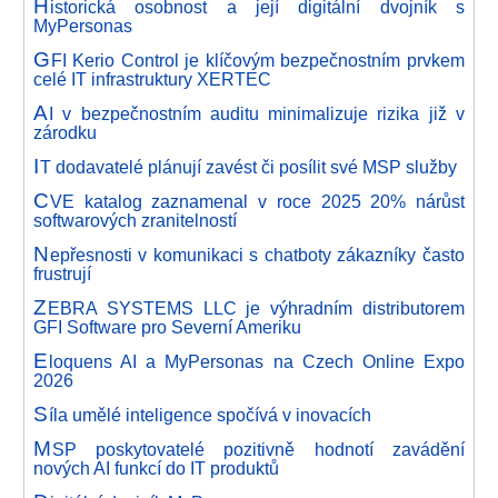
H
istorická osobnost a její digitální dvojník s
MyPersonas
G
FI Kerio Control je klíčovým bezpečnostním prvkem
celé IT infrastruktury XERTEC
A
I v bezpečnostním auditu minimalizuje rizika již v
zárodku
I
T dodavatelé plánují zavést či posílit své MSP služby
C
VE katalog zaznamenal v roce 2025 20% nárůst
softwarových zranitelností
N
epřesnosti v komunikaci s chatboty zákazníky často
frustrují
Z
EBRA SYSTEMS LLC je výhradním distributorem
GFI Software pro Severní Ameriku
E
loquens AI a MyPersonas na Czech Online Expo
2026
S
íla umělé inteligence spočívá v inovacích
M
SP poskytovatelé pozitivně hodnotí zavádění
nových AI funkcí do IT produktů