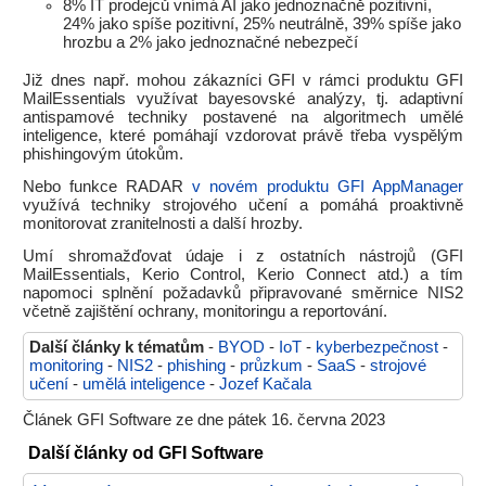
8% IT prodejců vnímá AI jako jednoznačně pozitivní,
24% jako spíše pozitivní, 25% neutrálně, 39% spíše jako
hrozbu a 2% jako jednoznačné nebezpečí
Již dnes např. mohou zákazníci GFI v rámci produktu GFI
MailEssentials využívat bayesovské analýzy, tj. adaptivní
antispamové techniky postavené na algoritmech umělé
inteligence, které pomáhají vzdorovat právě třeba vyspělým
phishingovým útokům.
Nebo funkce RADAR
v novém produktu GFI AppManager
využívá techniky strojového učení a pomáhá proaktivně
monitorovat zranitelnosti a další hrozby.
Umí shromažďovat údaje i z ostatních nástrojů (GFI
MailEssentials, Kerio Control, Kerio Connect atd.) a tím
napomoci splnění požadavků připravované směrnice NIS2
včetně zajištění ochrany, monitoringu a reportování.
Další články k tématům
-
BYOD
-
IoT
-
kyberbezpečnost
-
monitoring
-
NIS2
-
phishing
-
průzkum
-
SaaS
-
strojové
učení
-
umělá inteligence
-
Jozef Kačala
Článek GFI Software ze dne pátek 16. června 2023
Další články od GFI Software