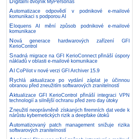
D
igitální dvojník MyPersonas
A
utomatizace odpovědí v podnikové e-mailové
komunikaci s podporou AI
E
loquens AI mění způsob podnikové e-mailové
komunikace
N
ová generace hardwarových zařízení GFI
KerioControl
S
nadná migrace na GFI KerioConnect přináší úspory
nákladů v oblasti e-mailové komunikace
A
I CoPilot v nové verzi GFI Archiver 15.9
R
ychlá aktualizace po vydání záplat je účinnou
obranou před zneužitím softwarových zranitelností
A
ktualizace GFI KerioControl přináší integraci VPN
technologií a silnější ochranu před zero day útoky
Z
neužití neoprávněně získaných firemních dat vede k
nárůstu kybernetických rizik a deepfake útoků
A
utomatizovaný patch management snižuje rizika
softwarových zranitelností