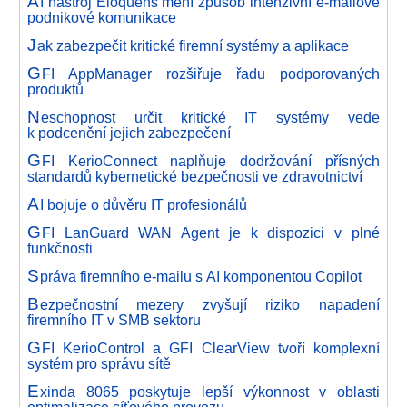
A
I nástroj Eloquens mění způsob intenzivní e-mailové
podnikové komunikace
J
ak zabezpečit kritické firemní systémy a aplikace
G
FI AppManager rozšiřuje řadu podporovaných
produktů
N
eschopnost určit kritické IT systémy vede
k podcenění jejich zabezpečení
G
FI KerioConnect naplňuje dodržování přísných
standardů kybernetické bezpečnosti ve zdravotnictví
A
I bojuje o důvěru IT profesionálů
G
FI LanGuard WAN Agent je k dispozici v plné
funkčnosti
S
práva firemního e-mailu s AI komponentou Copilot
B
ezpečnostní mezery zvyšují riziko napadení
firemního IT v SMB sektoru
G
FI KerioControl a GFI ClearView tvoří komplexní
systém pro správu sítě
E
xinda 8065 poskytuje lepší výkonnost v oblasti
optimalizace síťového provozu