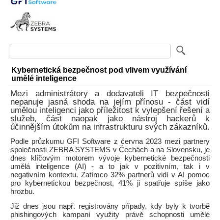
Kybernetická bezpečnost pod vlivem využívání
umělé inteligence
Mezi administrátory a dodavateli IT bezpečnosti
nepanuje jasná shoda na jejím přínosu - část vidí
umělou inteligenci jako příležitost k vylepšení řešení a
služeb, část naopak jako nástroj hackerů k
účinnějším útokům na infrastrukturu svých zákazníků.
Podle průzkumu GFI Software z června 2023 mezi partnery
společnosti ZEBRA SYSTEMS v Čechách a na Slovensku, je
dnes klíčovým motorem vývoje kybernetické bezpečnosti
umělá inteligence (AI) - a to jak v pozitivním, tak i v
negativním kontextu. Zatímco 32% partnerů vidí v AI pomoc
pro kybernetickou bezpečnost, 41% ji spatřuje spíše jako
hrozbu.
Již dnes jsou např. registrovány případy, kdy byly k tvorbě
phishingových kampaní využity právě schopnosti umělé