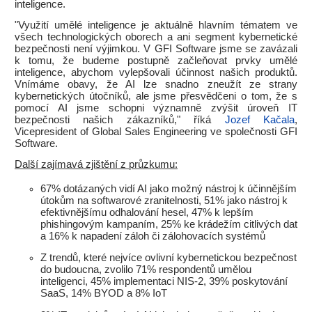
inteligence.
"Využití umělé inteligence je aktuálně hlavním tématem ve
všech technologických oborech a ani segment kybernetické
bezpečnosti není výjimkou. V GFI Software jsme se zavázali
k tomu, že budeme postupně začleňovat prvky umělé
inteligence, abychom vylepšovali účinnost našich produktů.
Vnímáme obavy, že AI lze snadno zneužít ze strany
kybernetických útočníků, ale jsme přesvědčeni o tom, že s
pomocí AI jsme schopni významně zvýšit úroveň IT
bezpečnosti našich zákazníků," říká
Jozef Kačala
,
Vicepresident of Global Sales Engineering ve společnosti GFI
Software.
Další zajímavá zjištění z průzkumu:
67% dotázaných vidí AI jako možný nástroj k účinnějším
útokům na softwarové zranitelnosti, 51% jako nástroj k
efektivnějšímu odhalování hesel, 47% k lepším
phishingovým kampaním, 25% ke krádežím citlivých dat
a 16% k napadení záloh či zálohovacích systémů
Z trendů, které nejvíce ovlivní kybernetickou bezpečnost
do budoucna, zvolilo 71% respondentů umělou
inteligenci, 45% implementaci NIS-2, 39% poskytování
SaaS, 14% BYOD a 8% IoT