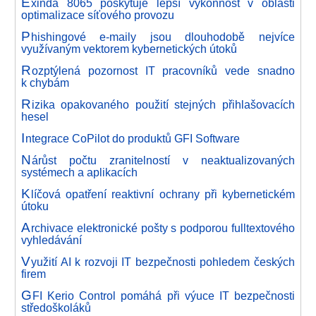
E
xinda 8065 poskytuje lepší výkonnost v oblasti
optimalizace síťového provozu
P
hishingové e-maily jsou dlouhodobě nejvíce
využívaným vektorem kybernetických útoků
R
ozptýlená pozornost IT pracovníků vede snadno
k chybám
R
izika opakovaného použití stejných přihlašovacích
hesel
I
ntegrace CoPilot do produktů GFI Software
N
árůst počtu zranitelností v neaktualizovaných
systémech a aplikacích
K
líčová opatření reaktivní ochrany při kybernetickém
útoku
A
rchivace elektronické pošty s podporou fulltextového
vyhledávání
V
yužití AI k rozvoji IT bezpečnosti pohledem českých
firem
G
FI Kerio Control pomáhá při výuce IT bezpečnosti
středoškoláků