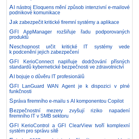
A
I nástroj Eloquens mění způsob intenzivní e-mailové
podnikové komunikace
J
ak zabezpečit kritické firemní systémy a aplikace
G
FI AppManager rozšiřuje řadu podporovaných
produktů
N
eschopnost určit kritické IT systémy vede
k podcenění jejich zabezpečení
G
FI KerioConnect naplňuje dodržování přísných
standardů kybernetické bezpečnosti ve zdravotnictví
A
I bojuje o důvěru IT profesionálů
G
FI LanGuard WAN Agent je k dispozici v plné
funkčnosti
S
práva firemního e-mailu s AI komponentou Copilot
B
ezpečnostní mezery zvyšují riziko napadení
firemního IT v SMB sektoru
G
FI KerioControl a GFI ClearView tvoří komplexní
systém pro správu sítě