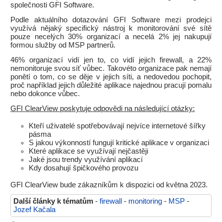
společnosti GFI Software.
Podle aktuálního dotazování GFI Software mezi prodejci
využívá nějaký specifický nástroj k monitorování své sítě
pouze necelých 30% organizací a necelá 2% jej nakupují
formou služby od MSP partnerů.
46% organizací vidí jen to, co vidí jejich firewall, a 22%
nemonitoruje svou síť vůbec. Takovéto organizace pak nemají
ponětí o tom, co se děje v jejich síti, a nedovedou pochopit,
proč například jejich důležité aplikace najednou pracují pomalu
nebo dokonce vůbec.
GFI ClearView poskytuje odpovědi na následující otázky:
Kteří uživatelé spotřebovávají nejvíce internetové šířky
pásma
S jakou výkonností fungují kritické aplikace v organizaci
Které aplikace se využívají nejčastěji
Jaké jsou trendy využívání aplikací
Kdy dosahují špičkového provozu
GFI ClearView bude zákazníkům k dispozici od května 2023.
Další články k tématům
-
firewall
-
monitoring
-
MSP
-
Jozef Kačala