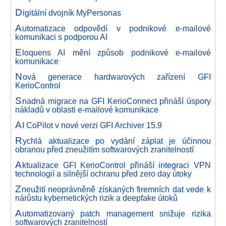
D
igitální dvojník MyPersonas
A
utomatizace odpovědí v podnikové e-mailové
komunikaci s podporou AI
E
loquens AI mění způsob podnikové e-mailové
komunikace
N
ová generace hardwarových zařízení GFI
KerioControl
S
nadná migrace na GFI KerioConnect přináší úspory
nákladů v oblasti e-mailové komunikace
A
I CoPilot v nové verzi GFI Archiver 15.9
R
ychlá aktualizace po vydání záplat je účinnou
obranou před zneužitím softwarových zranitelností
A
ktualizace GFI KerioControl přináší integraci VPN
technologií a silnější ochranu před zero day útoky
Z
neužití neoprávněně získaných firemních dat vede k
nárůstu kybernetických rizik a deepfake útoků
A
utomatizovaný patch management snižuje rizika
softwarových zranitelností