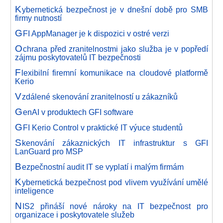
K
ybernetická bezpečnost je v dnešní době pro SMB
firmy nutností
G
FI AppManager je k dispozici v ostré verzi
O
chrana před zranitelnostmi jako služba je v popředí
zájmu poskytovatelů IT bezpečnosti
F
lexibilní firemní komunikace na cloudové platformě
Kerio
V
zdálené skenování zranitelností u zákazníků
G
enAI v produktech GFI software
G
FI Kerio Control v praktické IT výuce studentů
S
kenování zákaznických IT infrastruktur s GFI
LanGuard pro MSP
B
ezpečnostní audit IT se vyplatí i malým firmám
K
ybernetická bezpečnost pod vlivem využívání umělé
inteligence
N
IS2 přináší nové nároky na IT bezpečnost pro
organizace i poskytovatele služeb