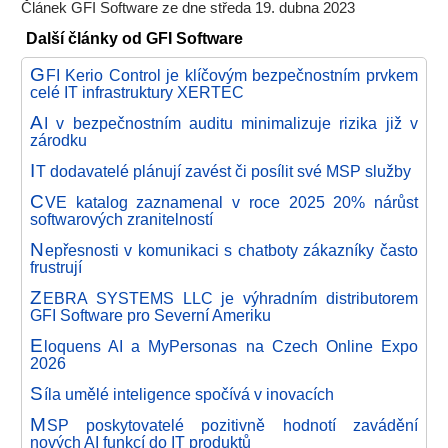
Článek GFI Software ze dne středa 19. dubna 2023
Další články od GFI Software
G
FI Kerio Control je klíčovým bezpečnostním prvkem
celé IT infrastruktury XERTEC
A
I v bezpečnostním auditu minimalizuje rizika již v
zárodku
I
T dodavatelé plánují zavést či posílit své MSP služby
C
VE katalog zaznamenal v roce 2025 20% nárůst
softwarových zranitelností
N
epřesnosti v komunikaci s chatboty zákazníky často
frustrují
Z
EBRA SYSTEMS LLC je výhradním distributorem
GFI Software pro Severní Ameriku
E
loquens AI a MyPersonas na Czech Online Expo
2026
S
íla umělé inteligence spočívá v inovacích
M
SP poskytovatelé pozitivně hodnotí zavádění
nových AI funkcí do IT produktů