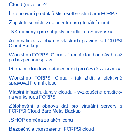
C
loud (r)evoluce?
L
icencování produktů Microsoft se službami FORPSI
Z
ajistěte si místo v datacentru pro globální cloud
.S
K domény i pro subjekty nesídlící na Slovensku
A
utomatické zálohy dle vlastních pravidel s FORPSI
Cloud Backup
W
orkshop FORPSI Cloud - firemní cloud od návrhu až
po bezpečnou správu
G
lobální cloudové datacentrum i pro české zákazníky
W
orkshop FORPSI Cloud - jak zřídit a efektivně
spravovat firemní cloud
V
lastní infrastruktura v cloudu - vyzkoušejte prakticky
na workshopu FORPSI
Z
álohování a obnova dat pro virtuální servery s
FORPSI Cloud Bare Metal Backup
.S
HOP doména za akční cenu
B
ezpečný a transparentní FORPSI cloud