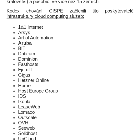
království) a působící ve více než 15 zemích.
Kodex chování CISPE začlenili tito poskytovatelé
infrastruktury cloud computing služeb:
1&1 Internet
Arsys
Art of Automation
Aruba
BIT
Daticum
Dominion
Fasthosts
FjordIT
Gigas
Hetzner Online
Home
Host Europe Group
IDS
Ikoula
LeaseWeb
Lomaco
Outscale
OVH
Seeweb
Solidhost
UpCloud