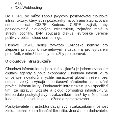
VTX
XXL Webhosting
Do CISPE se může zapojit jakýkoliv poskytovatel cloudové
infrastruktury, který splní požadavky na ochranu a zpracování
osobních dat CISPE Kodexu. CISPE zajistí, aby
poskytovatelé cloudových infrastruktur, zejména malé a
střední podniky, byly součástí diskusí evropské veřejné
politiky v oblasti cloud computingu.
Členové CISPE sdílejí závazek Evropské komise pro
zlepšení přístupu k internetovým službám a pro vytváření
prostředí, v němž budou tyto služby prosperovat.
O cloudové infrastruktuře
Cloudová infrastruktura jako služba (IaaS) je jádrem evropské
digitální agendy a nové ekonomiky. Cloudová infrastruktura
umožňuje inovátorům rychle nasazovat globální řešení bez
nutnosti velkých výdajů nebo časově náročného nasazování
privátní infrastruktury. Dodavatelé infrastruktur jsou specifičtí
tím, že spravují úložiště a cloud computing infrastrukturu,
kterou dále poskytují svým zákazníkům, aniž by měli přístup
k datům, jež u nich budou uložena a zpracovávána.
Poskytovatelé infrastruktur dávají svým zákazníkům možnost
získat technickou a finanční flexibilitu. Jedná se o dodavatele,