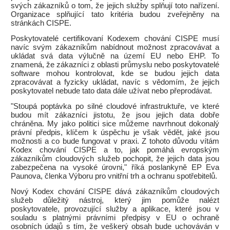
svých zákazníků o tom, že jejich služby splňují toto nařízení.
Organizace splňující tato kritéria budou zveřejněny na
stránkách CISPE.
Poskytovatelé certifikovaní Kodexem chování CISPE musí
navíc svým zákazníkům nabídnout možnost zpracovávat a
ukládat svá data výlučně na území EU nebo EHP. To
znamená, že zákazníci z oblasti průmyslu nebo poskytovatelé
software mohou kontrolovat, kde se budou jejich data
zpracovávat a fyzicky ukládat, navíc s vědomím, že jejich
poskytovatel nebude tato data dále užívat nebo přeprodávat.
"Stoupá poptávka po silné cloudové infrastruktuře, ve které
budou mít zákazníci jistotu, že jsou jejich data dobře
chráněna. My jako politici sice můžeme navrhnout dokonalý
právní předpis, klíčem k úspěchu je však vědět, jaké jsou
možnosti a co bude fungovat v praxi. Z tohoto důvodu vítám
Kodex chování CISPE a to, jak pomáhá evropským
zákazníkům cloudových služeb pochopit, že jejich data jsou
zabezpečena na vysoké úrovni," říká poslankyně EP Eva
Paunova, členka Výboru pro vnitřní trh a ochranu spotřebitelů.
Nový Kodex chování CISPE dává zákazníkům cloudových
služeb důležitý nástroj, který jim pomůže nalézt
poskytovatele, provozující služby a aplikace, které jsou v
souladu s platnými právními předpisy v EU o ochraně
osobních údajů s tím, že veškerý obsah bude uchováván v