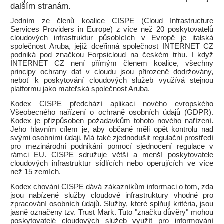
dalším stranám.
Jedním ze členů koalice CISPE (Cloud Infrastructure
Services Providers in Europe) z více než 20 poskytovatelů
cloudových infrastruktur působících v Evropě je italská
společnost Aruba, jejíž dceřinná společnost INTERNET CZ
podniká pod značkou Forpsicloud na českém trhu. I když
INTERNET CZ není přímým členem koalice, všechny
principy ochrany dat v cloudu jsou přirozeně dodržovány,
neboť k poskytování cloudových služeb využívá stejnou
platformu jako mateřská společnost Aruba.
Kodex CISPE předchází aplikaci nového evropského
Všeobecného nařízení o ochraně osobních údajů (GDPR).
Kodex je přizpůsoben požadavkům tohoto nového nařízení.
Jeho hlavním cílem je, aby občané měli opět kontrolu nad
svými osobními údaji. Má také zjednodušit regulační prostředí
pro mezinárodní podnikání pomocí sjednocení regulace v
rámci EU. CISPE sdružuje větší a menší poskytovatele
cloudových infrastruktur sídlících nebo operujících ve více
než 15 zemích.
Kodex chování CISPE dává zákazníkům informaci o tom, zda
jsou nabízené služby cloudové infrastruktury vhodné pro
zpracování osobních údajů. Služby, které splňují kritéria, jsou
jasně označeny tzv. Trust Mark. Tuto "značku důvěry" mohou
poskytovatelé cloudových služeb využít pro informování