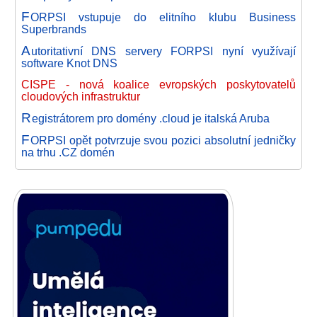
F
ORPSI vstupuje do elitního klubu Business
Superbrands
A
utoritativní DNS servery FORPSI nyní využívají
software Knot DNS
CISPE - nová koalice evropských poskytovatelů
cloudových infrastruktur
R
egistrátorem pro domény .cloud je italská Aruba
F
ORPSI opět potvrzuje svou pozici absolutní jedničky
na trhu .CZ domén