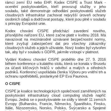
rámci zemí EU nebo EHP. Kodex CISPE a Trust Mark -
ocenění poskytovatelům, kteří provozují služby v jeho
souladu, také demonstruje odhodlání poskytovatelů služeb
cloudových infrastruktur zachovat nejvyšší úroveň ochrany
osobních údajů a dodržovat postupy, které jsou plně v souladu
s principy Evropské unie.
Kodex chování CISPE předchází zavedení nového,
přísnějšího nařízení EU, které začne platit v květnu 2018. Má
navazovat na mezinárodně uznávané bezpečnostní normy,
které zvyšují zabezpečení dat pro všechny zákazníky
cloudových služeb a jejich uživatele. Nový kodex byl vytvořen
tak, aby byl v souladu s GDPR, jakmile vstoupí v platnost.
Vydání Kodexu chování CISPE proběhlo dne 27. 9. 2016
během konference u kulatého stolu, která se konala v Bruselu
za účasti klíčových hráčů v odvětví a malých a středních
podniků. Konferenci uspořádala členka Výboru pro vnitřní trh a
ochranu spotřebitelů, poslankyně EP Eva Paunova.
O CISPE
CISPE je koalice technologických společností zaměřených na
poskytování infrastruktury cloud computing služeb napříč
Evropu. Jedná se o poskytovatele se sídly v téměř 11 zemích
Evropy (Bulharsko, Francie, Německo, Španělsko, Finsko,
Itálie, Nizozemsko, Norsko, Polsko, Švýcarsko a Spojené