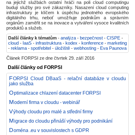
na jejichž službách ostatní hráči na poli cloud computingu
budují služby pro své zákazníky. Nasazení cloud computing
infrastruktury je klíčem k úspěchu jednotného evropského
digitálního trhu, neboť umožňuje podnikům a správním
orgánům zaměřit se na inovace a vytváření vysoce kvalitních
produktů a služeb.
Další články k tématům
-
analýza
-
bezpečnost
-
CISPE
-
cloud
-
IaaS
-
infrastruktura
-
kodex
-
konference
-
marketing
-
reklama
-
spotřebitel
-
úložiště
-
webhosting
-
Eva Paunova
Článek FORPSI ze dne čtvrtek 29. září 2016
Další články od FORPSI
F
ORPSI Cloud DBaaS - relační databáze v cloudu
jako služba
O
ptimalizace chlazení datacenter FORPSI
M
oderní firma v cloudu - webinář
V
ýhody cloudu pro malé a střední firmy
M
igrace do cloudu přináší výhody pro podnikání
D
oména .eu v souvislostech s GDPR