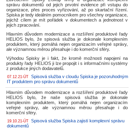
správu dokumentů od jejich prvotní evidence při vstupu do
organizace, přes proces vyřizování, až po skartační řízení.
Spiska je tedy ideálním pomocníkem pro všechny organizace,
jejichž cílem je mít pořádek v dokumentech a jednotnost v
jejich zpracování.
Hlavním důvodem modernizace a rozšíření produktové řady
HELIOS bylo, že spisová služba je dokonale komplexním
produktem, který pomáhá nejen organizacím veřejné správy,
ale významnou měrou přesahuje i do komerční sféry.
Výhodou Spisky je i fakt, že kromě možnosti napojení na
produkty řady HELIOS ji lze propojit i s informačními systémy
z produkce jiných dodavatelů.
Spisová služba v cloudu Spiska je pozoruhodným
07.12.21-ÚT
IT produktem pro správu dokumentů
Hlavním důvodem modernizace a rozšíření produktové řady
HELIOS bylo, že naše spisová služba je dokonale
komplexním produktem, který pomáhá nejen organizacím
veřejné správy, ale významnou měrou přesahuje i do
komerční sféry.
Spisová služba Spiska zajistí komplexní správu
19.10.21-ÚT
dokumentů