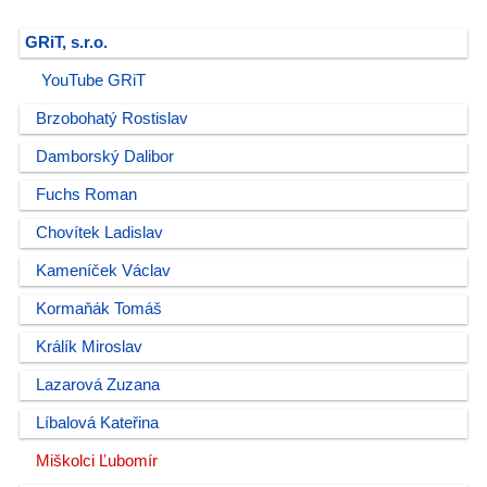
GRiT, s.r.o.
YouTube GRiT
Brzobohatý Rostislav
Damborský Dalibor
Fuchs Roman
Chovítek Ladislav
Kameníček Václav
Kormaňák Tomáš
Králík Miroslav
Lazarová Zuzana
Líbalová Kateřina
Miškolci Ľubomír