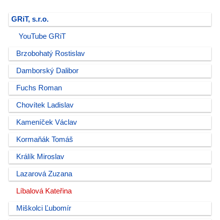
GRiT, s.r.o.
YouTube GRiT
Brzobohatý Rostislav
Damborský Dalibor
Fuchs Roman
Chovítek Ladislav
Kameníček Václav
Kormaňák Tomáš
Králík Miroslav
Lazarová Zuzana
Líbalová Kateřina
Miškolci Ľubomír