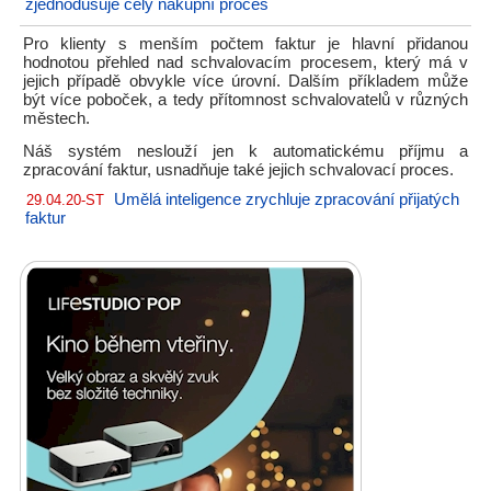
zjednodušuje celý nákupní proces
Pro klienty s menším počtem faktur je hlavní přidanou
hodnotou přehled nad schvalovacím procesem, který má v
jejich případě obvykle více úrovní. Dalším příkladem může
být více poboček, a tedy přítomnost schvalovatelů v různých
městech.
Náš systém neslouží jen k automatickému příjmu a
zpracování faktur, usnadňuje také jejich schvalovací proces.
Umělá inteligence zrychluje zpracování přijatých
29.04.20-ST
faktur