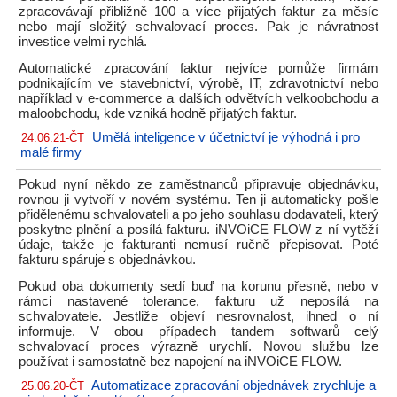
zpracovávají přibližně 100 a více přijatých faktur za měsíc
nebo mají složitý schvalovací proces. Pak je návratnost
investice velmi rychlá.
Automatické zpracování faktur nejvíce pomůže firmám
podnikajícím ve stavebnictví, výrobě, IT, zdravotnictví nebo
například v e-commerce a dalších odvětvích velkoobchodu a
maloobchodu, kde vzniká hodně přijatých faktur.
Umělá inteligence v účetnictví je výhodná i pro
24.06.21-ČT
malé firmy
Pokud nyní někdo ze zaměstnanců připravuje objednávku,
rovnou ji vytvoří v novém systému. Ten ji automaticky pošle
přidělenému schvalovateli a po jeho souhlasu dodavateli, který
poskytne plnění a posílá fakturu. iNVOiCE FLOW z ní vytěží
údaje, takže je fakturanti nemusí ručně přepisovat. Poté
fakturu spáruje s objednávkou.
Pokud oba dokumenty sedí buď na korunu přesně, nebo v
rámci nastavené tolerance, fakturu už neposílá na
schvalovatele. Jestliže objeví nesrovnalost, ihned o ní
informuje. V obou případech tandem softwarů celý
schvalovací proces výrazně urychlí. Novou službu lze
používat i samostatně bez napojení na iNVOiCE FLOW.
Automatizace zpracování objednávek zrychluje a
25.06.20-ČT