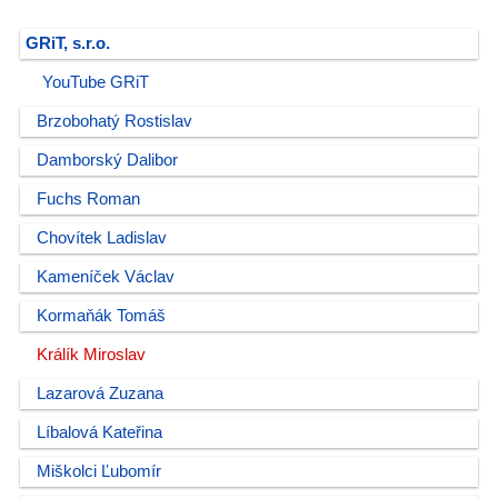
GRiT, s.r.o.
YouTube GRiT
Brzobohatý Rostislav
Damborský Dalibor
Fuchs Roman
Chovítek Ladislav
Kameníček Václav
Kormaňák Tomáš
Králík Miroslav
Lazarová Zuzana
Líbalová Kateřina
Miškolci Ľubomír