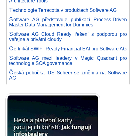
Architecture Tools
T
echnologie Terracotta v produktech Software AG
S
oftware AG představuje publikaci Process-Driven
Master Data Management for Dummies
S
oftware AG Cloud Ready: řešení s podporou pro
veřejné a privátní cloudy
C
ertifikát SWIFTReady Financial EAI pro Software AG
S
oftware AG mezi leadery v Magic Quadrant pro
technologie SOA governance
Č
eská pobočka IDS Scheer se změnila na Software
AG