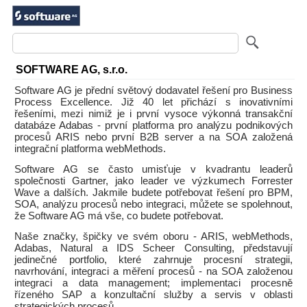
SOFTWARE AG, s.r.o.
Software AG je přední světový dodavatel řešení pro Business
Process Excellence. Již 40 let přichází s inovativními
řešeními, mezi nimiž je i první vysoce výkonná transakční
databáze Adabas - první platforma pro analýzu podnikových
procesů ARIS nebo první B2B server a na SOA založená
integrační platforma webMethods.
Software AG se často umisťuje v kvadrantu leaderů
společnosti Gartner, jako leader ve výzkumech Forrester
Wave a dalších. Jakmile budete potřebovat řešení pro BPM,
SOA, analýzu procesů nebo integraci, můžete se spolehnout,
že Software AG má vše, co budete potřebovat.
Naše značky, špičky ve svém oboru - ARIS, webMethods,
Adabas, Natural a IDS Scheer Consulting, představují
jedinečné portfolio, které zahrnuje procesní strategii,
navrhování, integraci a měření procesů - na SOA založenou
integraci a data management; implementaci procesně
řízeného SAP a konzultační služby a servis v oblasti
strategických procesů.