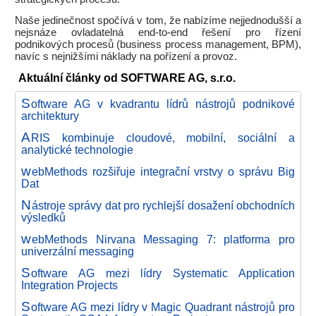
Naše jedinečnost spočívá v tom, že nabízíme nejjednodušší a
nejsnáze ovladatelná end-to-end řešení pro řízení
podnikových procesů (business process management, BPM),
navíc s nejnižšími náklady na pořízení a provoz.
Aktuální články od SOFTWARE AG, s.r.o.
S
oftware AG v kvadrantu lídrů nástrojů podnikové
architektury
A
RIS kombinuje cloudové, mobilní, sociální a
analytické technologie
w
ebMethods rozšiřuje integrační vrstvy o správu Big
Dat
N
ástroje správy dat pro rychlejší dosažení obchodních
výsledků
w
ebMethods Nirvana Messaging 7: platforma pro
univerzální messaging
S
oftware AG mezi lídry Systematic Application
Integration Projects
S
oftware AG mezi lídry v Magic Quadrant nástrojů pro