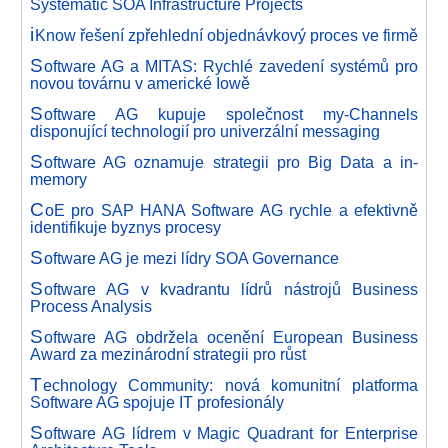
Systematic SOA Infrastructure Projects
i
Know řešení zpřehlední objednávkový proces ve firmě
S
oftware AG a MITAS: Rychlé zavedení systémů pro
novou továrnu v americké Iowě
S
oftware AG kupuje společnost my-Channels
disponující technologií pro univerzální messaging
S
oftware AG oznamuje strategii pro Big Data a in-
memory
C
oE pro SAP HANA Software AG rychle a efektivně
identifikuje byznys procesy
S
oftware AG je mezi lídry SOA Governance
S
oftware AG v kvadrantu lídrů nástrojů Business
Process Analysis
S
oftware AG obdržela ocenění European Business
Award za mezinárodní strategii pro růst
T
echnology Community: nová komunitní platforma
Software AG spojuje IT profesionály
S
oftware AG lídrem v Magic Quadrant for Enterprise