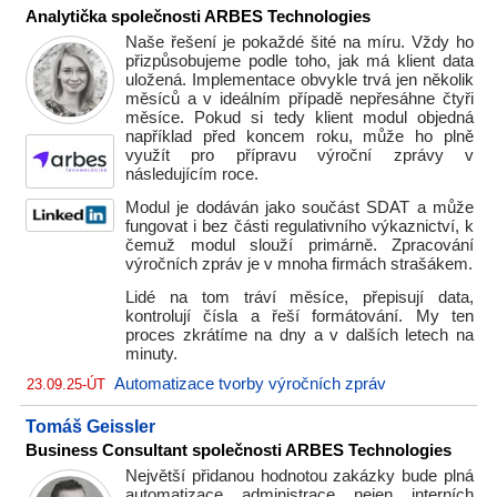
Analytička společnosti ARBES Technologies
Naše řešení je pokaždé šité na míru. Vždy ho
přizpůsobujeme podle toho, jak má klient data
uložená. Implementace obvykle trvá jen několik
měsíců a v ideálním případě nepřesáhne čtyři
měsíce. Pokud si tedy klient modul objedná
například před koncem roku, může ho plně
využít pro přípravu výroční zprávy v
následujícím roce.
Modul je dodáván jako součást SDAT a může
fungovat i bez části regulativního výkaznictví, k
čemuž modul slouží primárně. Zpracování
výročních zpráv je v mnoha firmách strašákem.
Lidé na tom tráví měsíce, přepisují data,
kontrolují čísla a řeší formátování. My ten
proces zkrátíme na dny a v dalších letech na
minuty.
Automatizace tvorby výročních zpráv
23.09.25-ÚT
Tomáš Geissler
Business Consultant společnosti ARBES Technologies
Největší přidanou hodnotou zakázky bude plná
automatizace administrace nejen interních