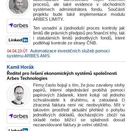
procesů, ale také evidence v obchodních
systémech administrátora fondu. Součástí
projektu bude také implementace modulu
ARBES LIMITY.
Ten usnadní a zjednoduší proces kontroly jak
limitů dle právních předpisů pro finanční trhy, tak
i statutárních limitů jednotlivých fondů, které
podléhají kontrole ze strany ČNB.
Automatizace investičních služeb pomocí
04.04.23-ÚT
systému ARBES AMS
Kamil Horák
Ředitel pro řešení ekonomických systémů společnosti
Arbes Technologies
Firmy často bojují s tím, že jsou zavaleny stohy
papírů, interní objednávání probíhá pomocí
papírových žádanek, které kolují od jednoho
schvalovatele k druhému, a zatoulaná či
ztracená faktura není nic neobvyklého. Mít v
takovém prostředí aktuální přehled o pohybu
jednotlivých dokladů, docházejícím zboží na
skladě nebo blížící se splatnosti dosud
nezaevidované faktury je velmi obtížné.