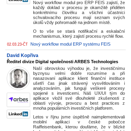
Nový workflow modul pro ERP FEIS zajistí, že
každý doklad v procesu je okamžitě přidělen
konkrétnímu člověku a všichni účastníci
schvalovacího procesu mají seznam svých
úkolů vždy pohromadě na jednom místě.
O to vše se stará notifikační a eskalační
mechanismus, který zajistí procesu rychlé flow.
Nový workflow modul ERP systému FEIS
02.03.23-ČT
David Kopřiva
Ředitel divize Digital společnosti ARBES Technologies
Naší obrovskou výhodou je, že investičnímu
byznysu velmi dobře rozumíme a při
nasazovaní aplikace klient finanční instituce
ušetří čas jinak strávený vysvětlováním i
analyzováním, jak fungují veškeré procesy
spojené s investicemi. Náš UX/UI tým do
aplikace vložil své dlouholeté zkušenosti z
oblasti vývoje, provozu a best practices z
mnoha populárních investičních platforem.
Letos v říjnu jsme úspěšně naimplementovali
mobilní aplikaci v české pobočce
Raiffeisenbank, kterou doufáme, že v blízké