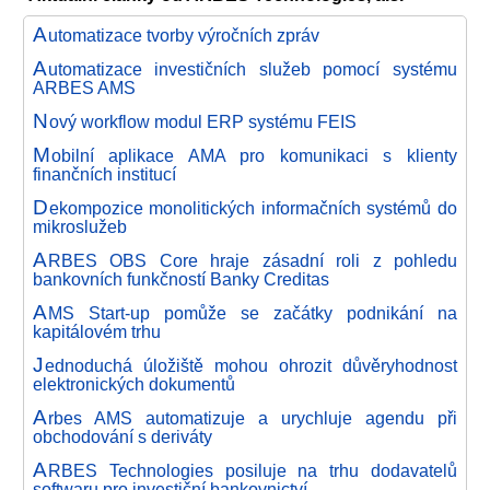
A
utomatizace tvorby výročních zpráv
A
utomatizace investičních služeb pomocí systému
ARBES AMS
N
ový workflow modul ERP systému FEIS
M
obilní aplikace AMA pro komunikaci s klienty
finančních institucí
D
ekompozice monolitických informačních systémů do
mikroslužeb
A
RBES OBS Core hraje zásadní roli z pohledu
bankovních funkčností Banky Creditas
A
MS Start-up pomůže se začátky podnikání na
kapitálovém trhu
J
ednoduchá úložiště mohou ohrozit důvěryhodnost
elektronických dokumentů
A
rbes AMS automatizuje a urychluje agendu při
obchodování s deriváty
A
RBES Technologies posiluje na trhu dodavatelů
softwaru pro investiční bankovnictví