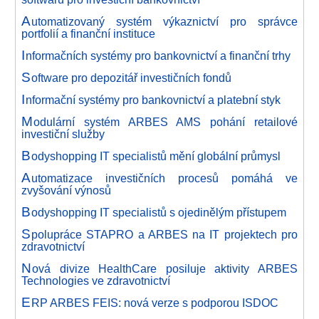
A
utomatizovaný systém výkaznictví pro správce
portfolií a finanční instituce
I
nformačních systémy pro bankovnictví a finanční trhy
S
oftware pro depozitář investičních fondů
I
nformační systémy pro bankovnictví a platební styk
M
odulární systém ARBES AMS pohání retailové
investiční služby
B
odyshopping IT specialistů mění globální průmysl
A
utomatizace investičních procesů pomáhá ve
zvyšování výnosů
B
odyshopping IT specialistů s ojedinělým přístupem
S
polupráce STAPRO a ARBES na IT projektech pro
zdravotnictví
N
ová divize HealthCare posiluje aktivity ARBES
Technologies ve zdravotnictví
E
RP ARBES FEIS: nová verze s podporou ISDOC