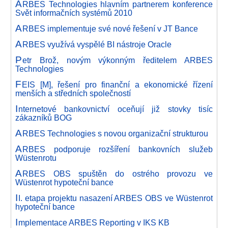
A
RBES Technologies hlavním partnerem konference
Svět informačních systémů 2010
A
RBES implementuje své nové řešení v JT Bance
A
RBES využívá vyspělé BI nástroje Oracle
P
etr Brož, novým výkonným ředitelem ARBES
Technologies
F
EIS [M], řešení pro finanční a ekonomické řízení
menších a středních společností
I
nternetové bankovnictví oceňují již stovky tisíc
zákazníků BOG
A
RBES Technologies s novou organizační strukturou
A
RBES podporuje rozšíření bankovních služeb
Wüstenrotu
A
RBES OBS spuštěn do ostrého provozu ve
Wüstenrot hypoteční bance
I
I. etapa projektu nasazení ARBES OBS ve Wüstenrot
hypoteční bance
I
mplementace ARBES Reporting v IKS KB