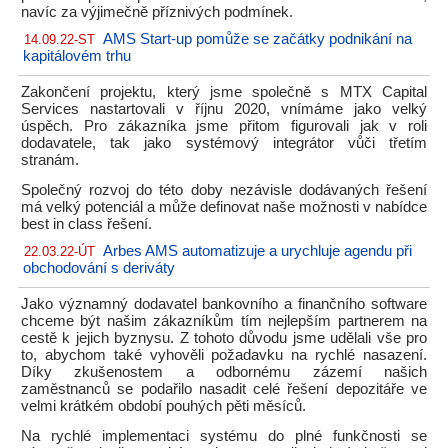
navíc za výjimečně příznivých podmínek.
AMS Start-up pomůže se začátky podnikání na
14.09.22-ST
kapitálovém trhu
Zakončení projektu, který jsme společně s MTX Capital
Services nastartovali v říjnu 2020, vnímáme jako velký
úspěch. Pro zákazníka jsme přitom figurovali jak v roli
dodavatele, tak jako systémový integrátor vůči třetím
stranám.
Společný rozvoj do této doby nezávisle dodávaných řešení
má velký potenciál a může definovat naše možnosti v nabídce
best in class řešení.
Arbes AMS automatizuje a urychluje agendu při
22.03.22-ÚT
obchodování s deriváty
Jako významný dodavatel bankovního a finančního software
chceme být našim zákazníkům tím nejlepším partnerem na
cestě k jejich byznysu. Z tohoto důvodu jsme udělali vše pro
to, abychom také vyhověli požadavku na rychlé nasazení.
Díky zkušenostem a odbornému zázemí našich
zaměstnanců se podařilo nasadit celé řešení depozitáře ve
velmi krátkém období pouhých pěti měsíců.
Na rychlé implementaci systému do plné funkčnosti se