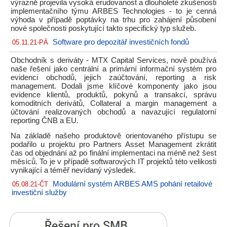
výrazně projevila vysoká erudovanost a dlouholeté zkušenosti
implementačního týmu ARBES Technologies - to je cenná
výhoda v případě poptávky na trhu pro zahájení působení
nové společnosti poskytující takto specifický typ služeb.
Software pro depozitář investičních fondů
05.11.21-PÁ
Obchodník s deriváty - MTX Capital Services, nově používá
naše řešení jako centrální a primární informační systém pro
evidenci obchodů, jejich zaúčtování, reporting a risk
management. Dodali jsme klíčové komponenty jako jsou
evidence klientů, produktů, pokynů a transakcí, správu
komoditních derivátů, Collateral a margin management a
účtování realizovaných obchodů a navazující regulatorní
reporting ČNB a EU.
Na základě našeho produktově orientovaného přístupu se
podařilo u projektu pro Partners Asset Management zkrátit
čas od objednání až po finální implementaci na méně než šest
měsíců. To je v případě softwarových IT projektů této velikosti
vynikající a téměř nevídaný výsledek.
Modulární systém ARBES AMS pohání retailové
05.08.21-ČT
investiční služby