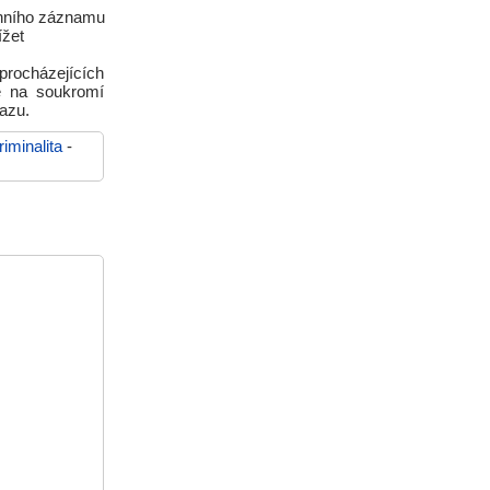
enního záznamu
ížet
ů procházejících
é na soukromí
azu.
riminalita
-