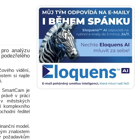
 pro analýzu
 podezřelého
ového vidění,
ostem si najde
i.
ů. SmartCam je
 právě v práci
, v městských
í komplexního
bchodní ředitel
finanční model.
rným znalostem
liv požadavkům