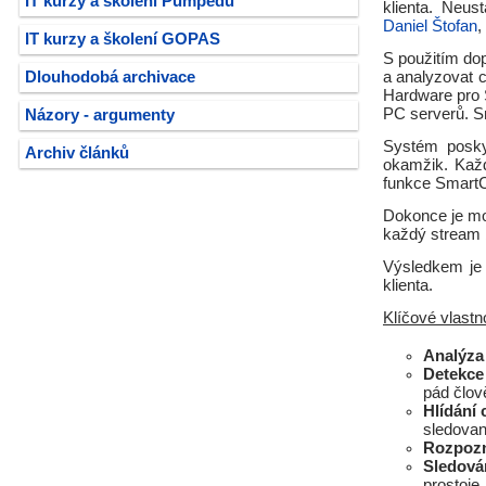
IT kurzy a školení Pumpedu
klienta. Neus
Daniel Štofan
,
IT kurzy a školení GOPAS
S použitím do
Dlouhodobá archivace
a analyzovat c
Hardware pro 
PC serverů. S
Názory - argumenty
Systém posky
Archiv článků
okamžik. Každ
funkce SmartC
Dokonce je mož
každý stream 
Výsledkem je ú
klienta.
Klíčové vlast
Analýza
Detekce 
pád člov
Hlídání 
sledova
Rozpozn
Sledová
prostoje