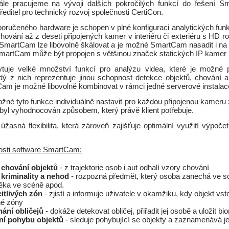
tále pracujeme na vývoji dalších pokročilých funkcí do řešení S
 ředitel pro technický rozvoj společnosti CertiCon.
poručeného hardware je schopen v plné konfiguraci analytických funk
hování až z deseti připojených kamer v interiéru či exteriéru s HD r
SmartCam lze libovolně škálovat a je možné SmartCam nasadit i na 
martCam může být propojen s většinou značek statických IP kamer n
tuje velké množství funkcí pro analýzu videa, které je možné p
ý z nich reprezentuje jinou schopnost detekce objektů, chování a 
am je možné libovolně kombinovat v rámci jedné serverové instalac
né tyto funkce individuálně nastavit pro každou připojenou kameru 
byl vyhodnocován způsobem, který právě klient potřebuje.
žasná flexibilita, která zároveň zajišťuje optimální využití výpoč
nosti software SmartCam:
 chování objektů
- z trajektorie osob i aut odhalí vzory chování
kriminality a nehod
- rozpozná předmět, který osoba zanechá ve s
ěka ve scéně apod.
citlivých zón
- zjistí a informuje uživatele v okamžiku, kdy objekt vst
né zóny
ání obličejů
- dokáže detekovat obličej, přiřadit jej osobě a uložit bi
ní pohybu objektů
- sleduje pohybující se objekty a zaznamenává jeji