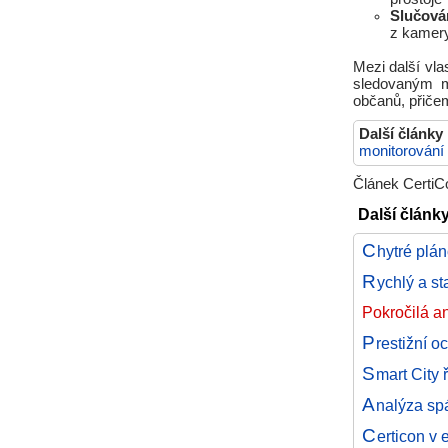
Slučová
z kamery 
Mezi další vlas
sledovaným m
občanů, přiče
Další články
monitorování
Článek CertiCo
Další článk
C
hytré plá
R
ychlý a s
Pokročilá a
P
restižní o
S
mart City
A
nalýza sp
C
erticon v 