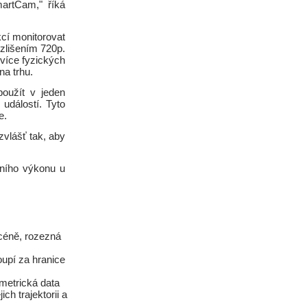
martCam," říká
cí monitorovat
ozlišením 720p.
více fyzických
a trhu.
oužít v jeden
událostí. Tyto
e.
zvlášť tak, aby
etního výkonu u
céně, rozezná
oupí za hranice
ometrická data
ch trajektorii a