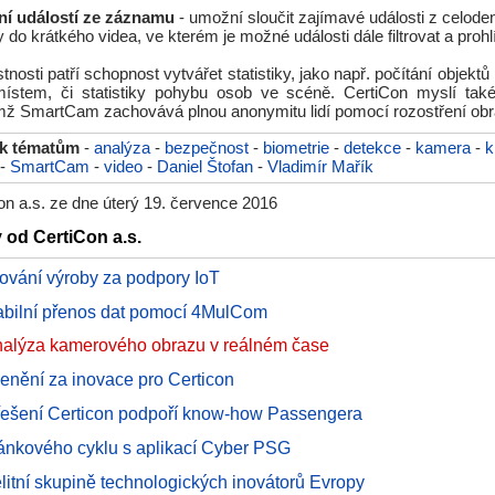
ní událostí ze záznamu
- umožní sloučit zajímavé události z celod
do krátkého videa, ve kterém je možné události dále filtrovat a prohl
tnosti patří schopnost vytvářet statistiky, jako např. počítání objekt
ístem, či statistiky pohybu osob ve scéně. CertiCon myslí tak
mž SmartCam zachovává plnou anonymitu lidí pomocí rozostření obr
 k tématům
-
analýza
-
bezpečnost
-
biometrie
-
detekce
-
kamera
-
k
-
SmartCam
-
video
-
Daniel Štofan
-
Vladimír Mařík
n a.s. ze dne úterý 19. července 2016
y od CertiCon a.s.
nování výroby za podpory IoT
tabilní přenos dat pomocí 4MulCom
nalýza kamerového obrazu v reálném čase
cenění za inovace pro Certicon
 řešení Certicon podpoří know-how Passengera
ánkového cyklu s aplikací Cyber PSG
elitní skupině technologických inovátorů Evropy