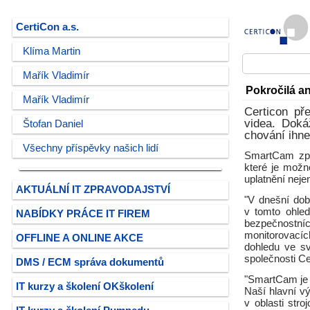
CertiCon a.s.
Klíma Martin
Mařík Vladimír
Pokročilá a
Mařík Vladimír
Certicon př
videa. Doká
Štofan Daniel
chování ihne
Všechny příspěvky našich lidí
SmartCam zpr
které je možn
uplatnění nejen
AKTUÁLNÍ IT ZPRAVODAJSTVÍ
"V dnešní dob
v tomto ohled
NABÍDKY PRÁCE IT FIREM
bezpečnostní
monitorovací
OFFLINE A ONLINE AKCE
dohledu ve sv
společnosti Ce
DMS / ECM správa dokumentů
"SmartCam je p
IT kurzy a školení OKškolení
Naší hlavní v
v oblasti str