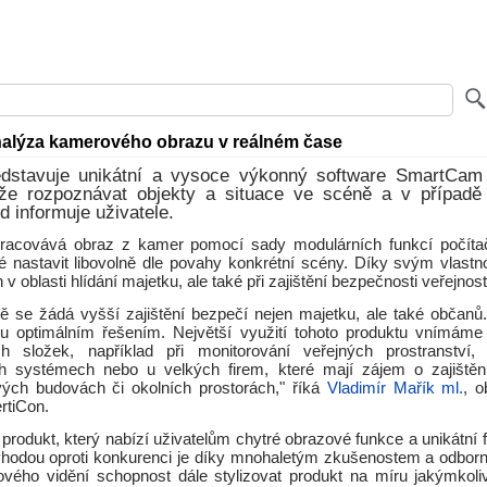
nalýza kamerového obrazu v reálném čase
edstavuje unikátní a vysoce výkonný software SmartCam
že rozpoznávat objekty a situace ve scéně a v případě
d informuje uživatele.
acovává obraz z kamer pomocí sady modulárních funkcí počítač
é nastavit libovolně dle povahy konkrétní scény. Díky svým vlastn
 v oblasti hlídání majetku, ale také při zajištění bezpečnosti veřejnost
ě se žádá vyšší zajištění bezpečí nejen majetku, ale také občan
u optimálním řešením. Největší využití tohoto produktu vnímáme
ch složek, například při monitorování veřejných prostranství
ch systémech nebo u velkých firem, které mají zájem o zajištěn
ých budovách či okolních prostorách," říká
Vladimír Mařík ml.
, o
rtiCon.
rodukt, který nabízí uživatelům chytré obrazové funkce a unikátní 
ýhodou oproti konkurenci je díky mnohaletým zkušenostem a odbo
ojového vidění schopnost dále stylizovat produkt na míru jakýmko