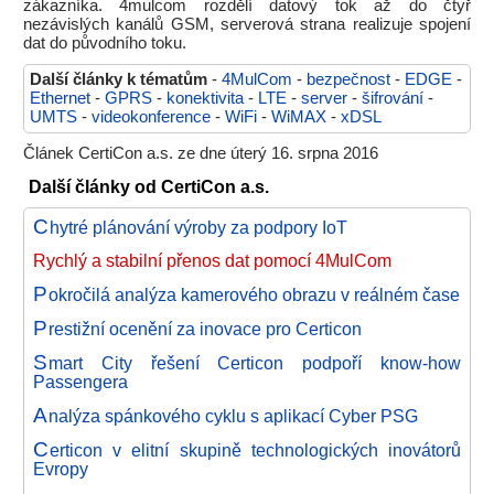
zákazníka. 4mulcom rozdělí datový tok až do čtyř
nezávislých kanálů GSM, serverová strana realizuje spojení
dat do původního toku.
Další články k tématům
-
4MulCom
-
bezpečnost
-
EDGE
-
Ethernet
-
GPRS
-
konektivita
-
LTE
-
server
-
šifrování
-
UMTS
-
videokonference
-
WiFi
-
WiMAX
-
xDSL
Článek CertiCon a.s. ze dne úterý 16. srpna 2016
Další články od CertiCon a.s.
C
hytré plánování výroby za podpory IoT
Rychlý a stabilní přenos dat pomocí 4MulCom
P
okročilá analýza kamerového obrazu v reálném čase
P
restižní ocenění za inovace pro Certicon
S
mart City řešení Certicon podpoří know-how
Passengera
A
nalýza spánkového cyklu s aplikací Cyber PSG
C
erticon v elitní skupině technologických inovátorů
Evropy