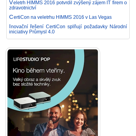
V
eletrh HIMMS 2016 potvrdil zvýšený zájem IT firem o
zdravotnictví
C
ertiCon na veletrhu HIMMS 2016 v Las Vegas
I
novační řešení CertiCon splňují požadavky Národní
iniciativy Průmysl 4.0