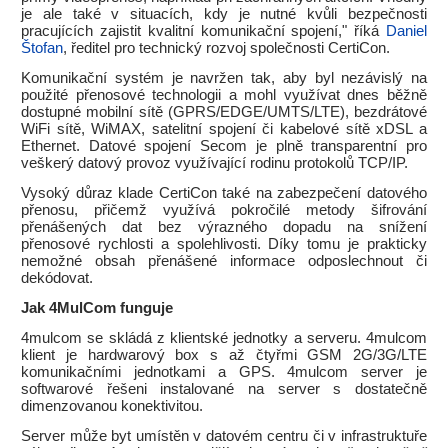
je ale také v situacích, kdy je nutné kvůli bezpečnosti
pracujících zajistit kvalitní komunikační spojení," říká
Daniel
Štofan
, ředitel pro technický rozvoj společnosti CertiCon.
Komunikační systém je navržen tak, aby byl nezávislý na
použité přenosové technologii a mohl využívat dnes běžně
dostupné mobilní sítě (GPRS/EDGE/UMTS/LTE), bezdrátové
WiFi sítě, WiMAX, satelitní spojení či kabelové sítě xDSL a
Ethernet. Datové spojení Secom je plně transparentní pro
veškerý datový provoz využívající rodinu protokolů TCP/IP.
Vysoký důraz klade CertiCon také na zabezpečení datového
přenosu, přičemž využívá pokročilé metody šifrování
přenášených dat bez výrazného dopadu na snížení
přenosové rychlosti a spolehlivosti. Díky tomu je prakticky
nemožné obsah přenášené informace odposlechnout či
dekódovat.
Jak 4MulCom funguje
4mulcom se skládá z klientské jednotky a serveru. 4mulcom
klient je hardwarový box s až čtyřmi GSM 2G/3G/LTE
komunikačními jednotkami a GPS. 4mulcom server je
softwarové řešeni instalované na server s dostatečně
dimenzovanou konektivitou.
Server může byt umístěn v datovém centru či v infrastruktuře