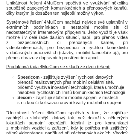
Unikátnost řešení 4MulCom spočívá ve využívání několika
souběžně zapojených komunikačních a přenosových kanálů,
díky kterým je dosažen ten nejlepší možný výkon.
Systémové řešení 4MulCom nachází nejvíce své uplatnění v
extrémních podmínkách s nestabilní mobilní sítí či
nedostatečným internetovým připojením. Jeho využití je však
možné i v celé řadě dalších situací, např. pro přenos videa
z bezpečnostních či přenosných kamer, při
videokonferencích, pro bezpečnou a rychlou konektivitu
v dočasných pracovištích (stavby, mobilní kanceláře aj.), pro
přenos obrazu v dopravních prostředcích apod.
Produktová řada 4MulCom se skládá ze dvou řešení:
Speedcom
- zajišťuje zvýšení rychlosti datových
přenosů realizovaných přes mobilní celulární sítě,
přičemž využívá inovativní technologii, která umožňuje
násobení rychlostních limitů komunikačních technologií
Secom
- zajišťuje stabilní mobilní spojení v místech
s nízkou či kolísavou úrovní kvality mobilního spojení
"Unikátnost řešení 4MulCom spočívá v tom, že zajišťuje
rychlejší a stabilnější datový tok, než dokáží v některých
lokalitách samotní operátoři. Ideální je pro komunikaci
z mobilních vozidel a zařízení, kdy je potřeba mít zajištěný
přímý videopřenos, například při záchranných akcích. Vhodný