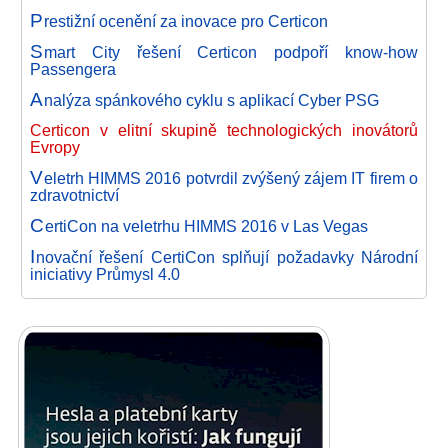
P
restižní ocenění za inovace pro Certicon
S
mart City řešení Certicon podpoří know-how
Passengera
A
nalýza spánkového cyklu s aplikací Cyber PSG
Certicon v elitní skupině technologických inovátorů
Evropy
V
eletrh HIMMS 2016 potvrdil zvýšený zájem IT firem o
zdravotnictví
C
ertiCon na veletrhu HIMMS 2016 v Las Vegas
I
novační řešení CertiCon splňují požadavky Národní
iniciativy Průmysl 4.0