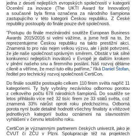
jedna z deseti nejlepších evropských společností v kategorii
Ocenění za inovace (The UKTI Award for Innovation)
a současně byla firma označena za národního šampiona
zastupujícího v této kategorii Českou republiku. Z České
republiky postoupily do finále pouze dvě společnosti.
"Postupu do finále mezinárodní soutěže European Business
Awards 2015/2016 si velmi vážíme, a jsme hrdí na to, že
reprezentujeme Českou republiku na takto prestižní akci.
Znamená to pro nás nejen velkou výzvu, ale i jisté potvrzení,
že jde naše společnost správným směrem. Obstát v tak silné
konkurenci nejlepších inovátorů v Evropě je dalším krokem
v plnění našeho snu a firemního poslání. Náš rozvoj děláme
cíleně a věříme, že mezi tuto elitu patříme," říká
Daniel Štofan
,
ředitel pro technický rozvoj společnosti CertiCon.
Do finále soutěže postoupilo celkem 110 firem světa napříč 11
kategoriemi. Ty byly vybrány nezávislou odbornou porotou
z celkového počtu 678 národních šampionů. Do soutěže se
letos přihlásilo více než 32 tisíc firem ze 33 států světa, což
znamená 33% nárůst oproti roku předchozímu. Odborná
porota nyní bude detailně hodnotit všechny finalisty a vítězové
jednotlivých kategorií budou oznámeni na slavnostním
vyhlášení v červnu letošního roku.
CertiCon je významným partnerem českých univerzit, jako je
ČVUT či ZČU v Plzni. Spolupracuje též na projektech