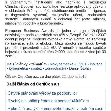
s významnými institucemi jako například s rakouskou
Christian Doppler laboratoří, kde realizuje aplikovaný výzkum
v oblastech Průmyslu 4.0, distribuované umělé inteligence,
multiagentních systémů, strojového učení, znalostních
systémů, datových skladů a dolování dat (data mining),
inteligentní robotiky a biokybernetiky.
European Business Awards je jedna z nejprestižnějších
nezávislých podnikatelských soutěží v Evropě. Od roku 2007
oceňuje nejlepší moderní evropské firmy. Porotci se zaměřují
na inovace, etiku a ekologii. Mezi porotci se najdou bývalí
premiéři i prezidenti států EU. V minulém ročníku soutěže
bojovalo o různá ocenění přes 24000 společností z více jak 33
zemí.
Další články k tématům
-
biokybernetika
-
ČVUT
-
inovace
-
kybernetika
-
soutěž
-
zdravotnictví
-
Daniel Štofan
Článek CertiCon a.s. ze dne pátek 22. dubna 2016
Další články od CertiCon a.s.
C
hytré plánování výroby za podpory IoT
R
ychlý a stabilní přenos dat pomocí 4MulCom
P
okročilá analýza kamerového obrazu v reálném čase