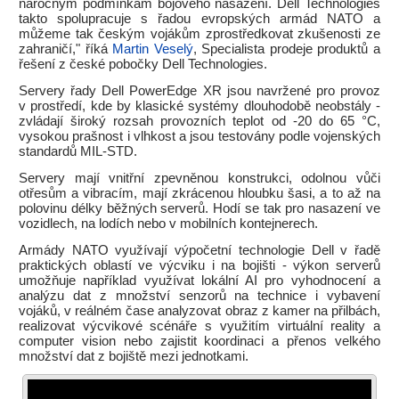
náročným podmínkám bojového nasazení. Dell Technologies
takto spolupracuje s řadou evropských armád NATO a
můžeme tak českým vojákům zprostředkovat zkušenosti ze
zahraničí," říká
Martin Veselý
, Specialista prodeje produktů a
řešení z české pobočky Dell Technologies.
Servery řady Dell PowerEdge XR jsou navržené pro provoz
v prostředí, kde by klasické systémy dlouhodobě neobstály -
zvládají široký rozsah provozních teplot od -20 do 65 °C,
vysokou prašnost i vlhkost a jsou testovány podle vojenských
standardů MIL-STD.
Servery mají vnitřní zpevněnou konstrukci, odolnou vůči
otřesům a vibracím, mají zkrácenou hloubku šasi, a to až na
polovinu délky běžných serverů. Hodí se tak pro nasazení ve
vozidlech, na lodích nebo v mobilních kontejnerech.
Armády NATO využívají výpočetní technologie Dell v řadě
praktických oblastí ve výcviku i na bojišti - výkon serverů
umožňuje například využívat lokální AI pro vyhodnocení a
analýzu dat z množství senzorů na technice i vybavení
vojáků, v reálném čase analyzovat obraz z kamer na přilbách,
realizovat výcvikové scénáře s využitím virtuální reality a
computer vision nebo zajistit koordinaci a přenos velkého
množství dat z bojiště mezi jednotkami.