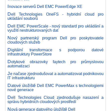
I
novace serverů Dell EMC PowerEdge XE
D
ell Technologies OneFS - hybridní cloud pro
ukládání souborů
D
ell EMC PowerScale - nový standard pro ukládání a
využití nestrukturovaných dat
N
ový partnerský program Dell pro poskytovatele
cloudových služeb
D
igitální transformace s podporou datové
infrastruktury PowerStore
D
otykové obrazovky faytech pro průmyslovou
automatizaci
J
e načase zjednodušovat a automatizovat podnikovou
IT infrastrukturu
D
atové úložiště Dell EMC PowerMax s technologiemi
nové generace
D
ell Technologies Cloud zjednodušuje nasazení a
správu hybridních cloudových prostředí
N
ová generace datového úložiště Dell