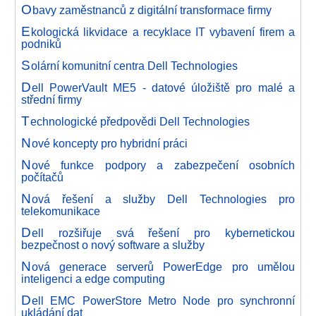
O
bavy zaměstnanců z digitální transformace firmy
E
kologická likvidace a recyklace IT vybavení firem a
podniků
S
olární komunitní centra Dell Technologies
D
ell PowerVault ME5 - datové úložiště pro malé a
střední firmy
T
echnologické předpovědi Dell Technologies
N
ové koncepty pro hybridní práci
N
ové funkce podpory a zabezpečení osobních
počítačů
N
ová řešení a služby Dell Technologies pro
telekomunikace
D
ell rozšiřuje svá řešení pro kybernetickou
bezpečnost o nový software a služby
N
ová generace serverů PowerEdge pro umělou
inteligenci a edge computing
D
ell EMC PowerStore Metro Node pro synchronní
ukládání dat