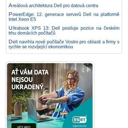
A
reálová architektura Dell pro datová centra
P
owerEdge: 12. generace serverů Dell na platformě
Intel Xeon E5
U
ltrabook XPS 13: Dell posiluje pozice na českém
trhu domácích počítačů
D
ell navrhla nové počítače Vostro pro oblasti a firmy s
rychle se rozvíjející ekonomikou