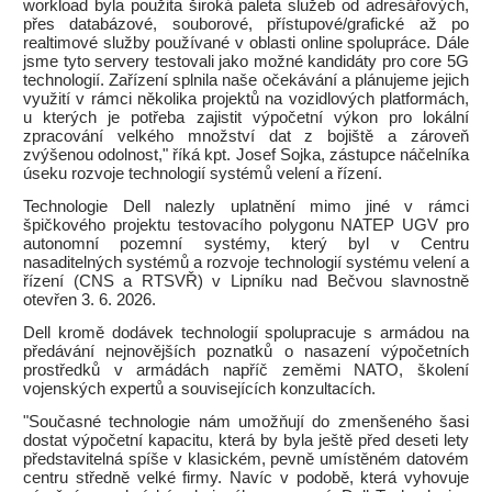
workload byla použita široká paleta služeb od adresářových,
přes databázové, souborové, přístupové/grafické až po
realtimové služby používané v oblasti online spolupráce. Dále
jsme tyto servery testovali jako možné kandidáty pro core 5G
technologií. Zařízení splnila naše očekávání a plánujeme jejich
využití v rámci několika projektů na vozidlových platformách,
u kterých je potřeba zajistit výpočetní výkon pro lokální
zpracování velkého množství dat z bojiště a zároveň
zvýšenou odolnost," říká kpt. Josef Sojka, zástupce náčelníka
úseku rozvoje technologií systémů velení a řízení.
Technologie Dell nalezly uplatnění mimo jiné v rámci
špičkového projektu testovacího polygonu NATEP UGV pro
autonomní pozemní systémy, který byl v Centru
nasaditelných systémů a rozvoje technologií systému velení a
řízení (CNS a RTSVŘ) v Lipníku nad Bečvou slavnostně
otevřen 3. 6. 2026.
Dell kromě dodávek technologií spolupracuje s armádou na
předávání nejnovějších poznatků o nasazení výpočetních
prostředků v armádách napříč zeměmi NATO, školení
vojenských expertů a souvisejících konzultacích.
"Současné technologie nám umožňují do zmenšeného šasi
dostat výpočetní kapacitu, která by byla ještě před deseti lety
představitelná spíše v klasickém, pevně umístěném datovém
centru středně velké firmy. Navíc v podobě, která vyhovuje