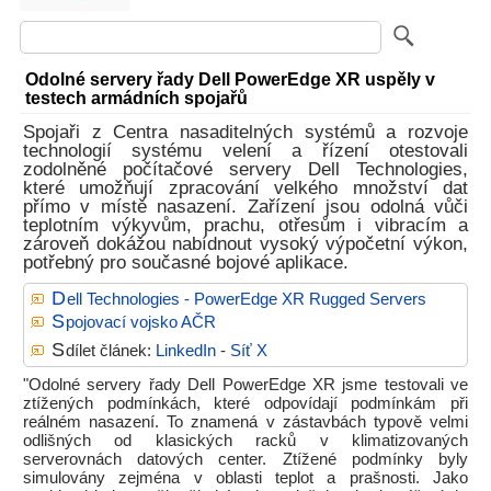
Odolné servery řady Dell PowerEdge XR uspěly v
testech armádních spojařů
Spojaři z Centra nasaditelných systémů a rozvoje
technologií systému velení a řízení otestovali
zodolněné počítačové servery Dell Technologies,
které umožňují zpracování velkého množství dat
přímo v místě nasazení. Zařízení jsou odolná vůči
teplotním výkyvům, prachu, otřesům i vibracím a
zároveň dokážou nabídnout vysoký výpočetní výkon,
potřebný pro současné bojové aplikace.
D
ell Technologies - PowerEdge XR Rugged Servers
S
pojovací vojsko AČR
S
dílet článek:
LinkedIn
-
Síť X
"Odolné servery řady Dell PowerEdge XR jsme testovali ve
ztížených podmínkách, které odpovídají podmínkám při
reálném nasazení. To znamená v zástavbách typově velmi
odlišných od klasických racků v klimatizovaných
serverovnách datových center. Ztížené podmínky byly
simulovány zejména v oblasti teplot a prašnosti. Jako