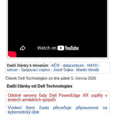
Další články k tématům
-
AČR
-
datacentrum
-
NATO
-
server
-
Spojovací vojsko
-
Josef Sojka
-
Martin Veselý
Článek Dell Technologies ze dne pátek 5. června 2026
Další články od Dell Technologies
Odolné servery řady Dell PowerEdge XR uspěly v
testech armádních spojařů
V
edení firem často přeceňuje připravenost na
kybernetický útok