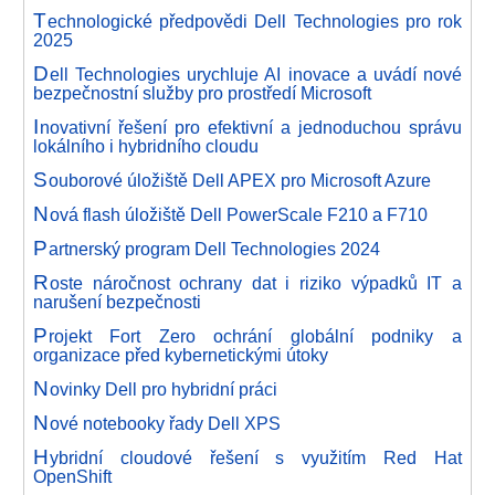
T
echnologické předpovědi Dell Technologies pro rok
2025
D
ell Technologies urychluje AI inovace a uvádí nové
bezpečnostní služby pro prostředí Microsoft
I
novativní řešení pro efektivní a jednoduchou správu
lokálního i hybridního cloudu
S
ouborové úložiště Dell APEX pro Microsoft Azure
N
ová flash úložiště Dell PowerScale F210 a F710
P
artnerský program Dell Technologies 2024
R
oste náročnost ochrany dat i riziko výpadků IT a
narušení bezpečnosti
P
rojekt Fort Zero ochrání globální podniky a
organizace před kybernetickými útoky
N
ovinky Dell pro hybridní práci
N
ové notebooky řady Dell XPS
H
ybridní cloudové řešení s využitím Red Hat
OpenShift