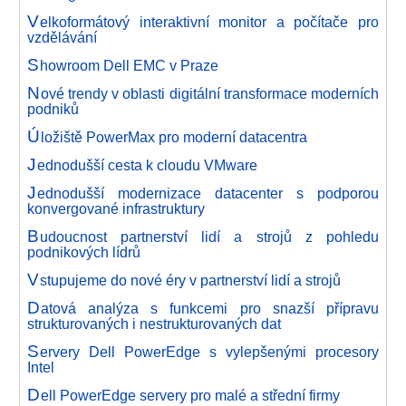
V
elkoformátový interaktivní monitor a počítače pro
vzdělávání
S
howroom Dell EMC v Praze
N
ové trendy v oblasti digitální transformace moderních
podniků
Ú
ložiště PowerMax pro moderní datacentra
J
ednodušší cesta k cloudu VMware
J
ednodušší modernizace datacenter s podporou
konvergované infrastruktury
B
udoucnost partnerství lidí a strojů z pohledu
podnikových lídrů
V
stupujeme do nové éry v partnerství lidí a strojů
D
atová analýza s funkcemi pro snazší přípravu
strukturovaných i nestrukturovaných dat
S
ervery Dell PowerEdge s vylepšenými procesory
Intel
D
ell PowerEdge servery pro malé a střední firmy