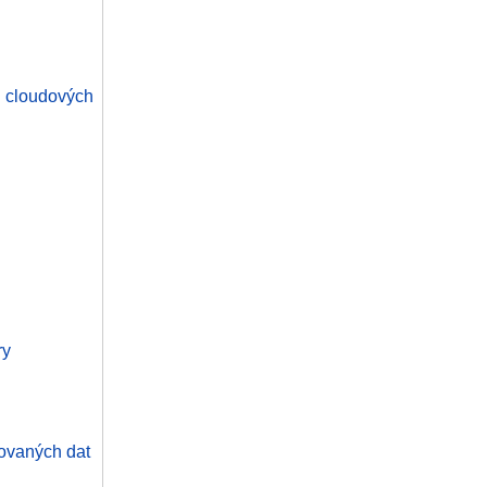
 cloudových
ry
rovaných dat