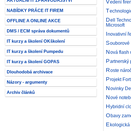
AKTUÁLNÍ IT ZPRAVODAJSTVÍ
V
edení fire
T
NABÍDKY PRÁCE IT FIREM
echnologi
D
ell Techn
OFFLINE A ONLINE AKCE
Microsoft
DMS / ECM správa dokumentů
I
novativní ř
IT kurzy a školení OKškolení
S
ouborové 
N
IT kurzy a školení Pumpedu
ová flash
P
artnerský
IT kurzy a školení GOPAS
R
oste náro
Dlouhodobá archivace
P
rojekt For
Názory - argumenty
N
ovinky Del
Archiv článků
N
ové noteb
H
ybridní c
O
bavy zamě
E
kologická 