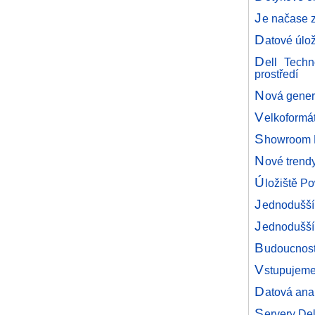
J
e načase z
D
atové úlo
D
ell Tech
prostředí
N
ová gener
V
elkoformát
S
howroom 
N
ové trendy
Ú
ložiště P
J
ednodušší
J
ednodušší
B
udoucnost 
V
stupujeme 
D
atová ana
S
ervery De