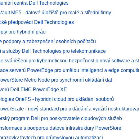
unitní centra Dell Technologies
ault ME5 - datové úložiště pro malé a střední firmy
cké předpovědi Dell Technologies
pty pro hybridní práci
e podpory a zabezpečení osobních počítačů
í a služby Dell Technologies pro telekomunikace
uje svá řešení pro kybernetickou bezpečnost o nový software a s
ace serverů PowerEdge pro umělou inteligenci a edge computi
owerStore Metro Node pro synchronní ukládání dat
rverů Dell EMC PowerEdge XE
ologies OneFS - hybridní cloud pro ukládání souborů
owerScale - nový standard pro ukládání a využití nestrukturova
erský program Dell pro poskytovatele cloudových služeb
transformace s podporou datové infrastruktury PowerStore
brazovky faytech pro průmyslovou automatizaci