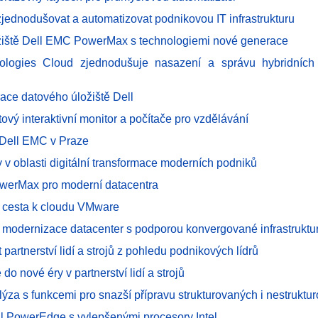
jednodušovat a automatizovat podnikovou IT infrastrukturu
žiště Dell EMC PowerMax s technologiemi nové generace
nologies Cloud zjednodušuje nasazení a správu hybridních
ace datového úložiště Dell
ový interaktivní monitor a počítače pro vzdělávání
Dell EMC v Praze
 v oblasti digitální transformace moderních podniků
owerMax pro moderní datacentra
 cesta k cloudu VMware
 modernizace datacenter s podporou konvergované infrastruktu
partnerství lidí a strojů z pohledu podnikových lídrů
do nové éry v partnerství lidí a strojů
lýza s funkcemi pro snazší přípravu strukturovaných i nestruktu
ll PowerEdge s vylepšenými procesory Intel