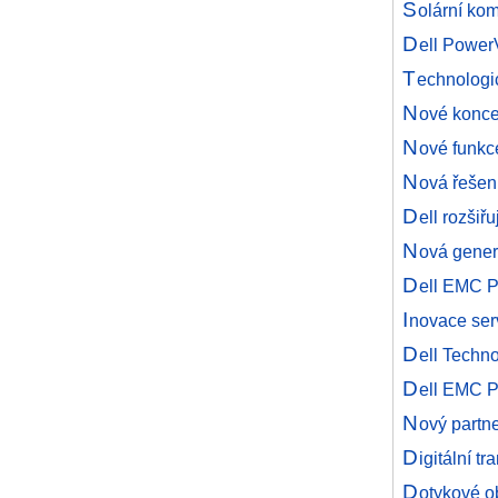
S
olární kom
D
ell PowerV
T
echnologi
N
ové konce
N
ové funkc
N
ová řešen
D
ell rozšiř
N
ová gener
D
ell EMC P
I
novace se
D
ell Techn
D
ell EMC P
N
ový partn
D
igitální 
D
otykové o