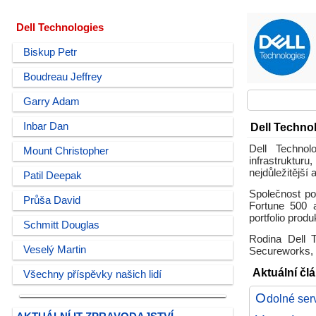
Dell Technologies
Biskup Petr
Boudreau Jeffrey
Garry Adam
Inbar Dan
Dell Techno
Dell Technol
Mount Christopher
infrastrukturu
nejdůležitější 
Patil Deepak
Společnost po
Průša David
Fortune 500 a
portfolio prod
Schmitt Douglas
Rodina Dell T
Veselý Martin
Secureworks, 
Aktuální čl
Všechny příspěvky našich lidí
O
dolné ser