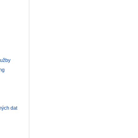
lužby
ng
ných dat