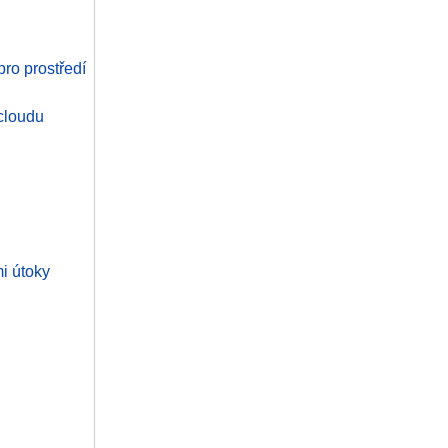
ro prostředí
 cloudu
mi útoky