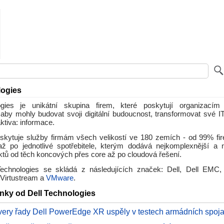
logies
ogies je unikátní skupina firem, které poskytují organizacím
, aby mohly budovat svoji digitální budoucnost, transformovat své I
aktiva: informace.
skytuje služby firmám všech velikostí ve 180 zemích - od 99% fi
ž po jednotlivé spotřebitele, kterým dodává nejkomplexnější a ne
uktů od těch koncových přes core až po cloudová řešení.
echnologies se skládá z následujících značek: Dell, Dell EMC,
Virtustream a
VMware
.
ánky od Dell Technologies
very řady Dell PowerEdge XR uspěly v testech armádních spoja