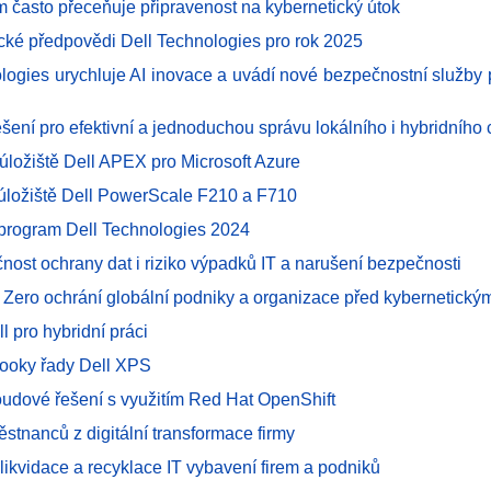
m často přeceňuje připravenost na kybernetický útok
cké předpovědi Dell Technologies pro rok 2025
ologies urychluje AI inovace a uvádí nové bezpečnostní služby p
ešení pro efektivní a jednoduchou správu lokálního i hybridního
úložiště Dell APEX pro Microsoft Azure
 úložiště Dell PowerScale F210 a F710
 program Dell Technologies 2024
čnost ochrany dat i riziko výpadků IT a narušení bezpečnosti
t Zero ochrání globální podniky a organizace před kybernetický
l pro hybridní práci
ooky řady Dell XPS
loudové řešení s využitím Red Hat OpenShift
stnanců z digitální transformace firmy
likvidace a recyklace IT vybavení firem a podniků