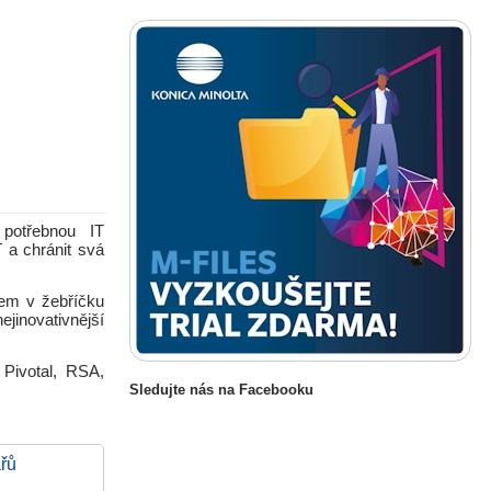
 potřebnou IT
T a chránit svá
rem v žebříčku
jinovativnější
 Pivotal, RSA,
Sledujte nás na Facebooku
řů