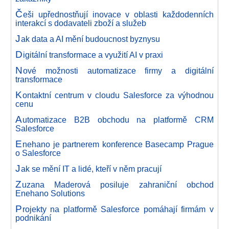
Č
eši upřednostňují inovace v oblasti každodenních
interakcí s dodavateli zboží a služeb
J
ak data a AI mění budoucnost byznysu
D
igitální transformace a využití AI v praxi
N
ové možnosti automatizace firmy a digitální
transformace
K
ontaktní centrum v cloudu Salesforce za výhodnou
cenu
A
utomatizace B2B obchodu na platformě CRM
Salesforce
E
nehano je partnerem konference Basecamp Prague
o Salesforce
J
ak se mění IT a lidé, kteří v něm pracují
Z
uzana Maderová posiluje zahraniční obchod
Enehano Solutions
P
rojekty na platformě Salesforce pomáhají firmám v
podnikání