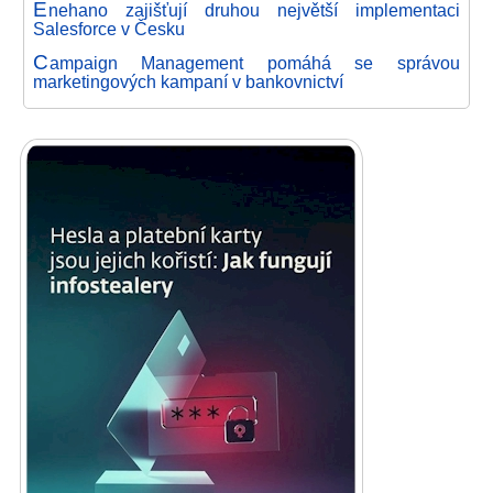
E
nehano zajišťují druhou největší implementaci
Salesforce v Česku
C
ampaign Management pomáhá se správou
marketingových kampaní v bankovnictví