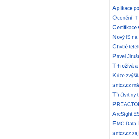
A
plikace p
O
cenění IT
C
ertifikac
N
ový IS na
C
hytré tele
P
avel Jiruš
T
rh ožívá a
K
rize zvýši
s
ntcz.cz má 
T
ři čtvrtin
P
REACTOR A
A
rcSight E
E
MC Data D
s
ntcz.cz z