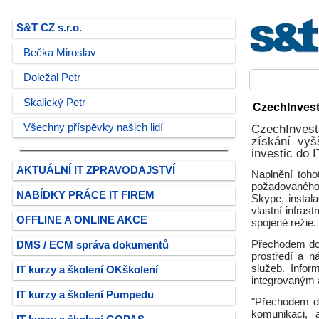
S&T CZ s.r.o.
Bečka Miroslav
Doležal Petr
Skalický Petr
CzechInvest
Všechny příspěvky našich lidí
CzechInvest 
získání vyš
investic do I
AKTUÁLNÍ IT ZPRAVODAJSTVÍ
Naplnění toh
požadovaného
NABÍDKY PRÁCE IT FIREM
Skype, instal
vlastní infras
OFFLINE A ONLINE AKCE
spojené režie.
Přechodem do 
DMS / ECM správa dokumentů
prostředí a n
služeb. Infor
IT kurzy a školení OKškolení
integrovaným 
IT kurzy a školení Pumpedu
"Přechodem do
komunikaci, a