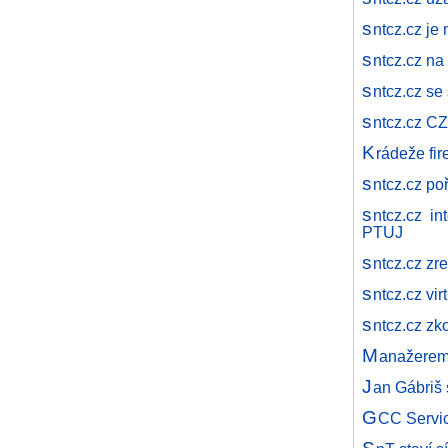
s
ntcz.cz je
s
ntcz.cz na
s
ntcz.cz s
s
ntcz.cz C
K
rádeže fi
s
ntcz.cz po
s
ntcz.cz i
PTUJ
s
ntcz.cz zr
s
ntcz.cz vir
s
ntcz.cz zk
M
anažerem 
J
an Gábriš 
G
CC Servic