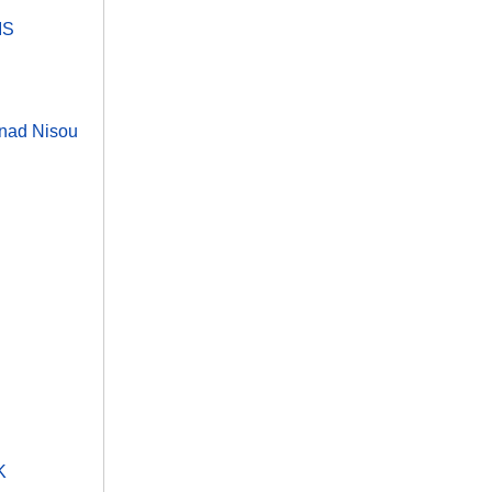
IS
 nad Nisou
K