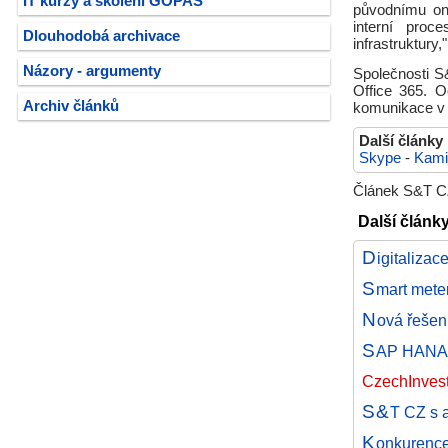
IT kurzy a školení GOPAS
původnímu on-
interní proc
Dlouhodobá archivace
infrastruktury,
Názory - argumenty
Společnosti S
Office 365. O
Archiv článků
komunikace v 
Další články
Skype
-
Kami
Článek S&T CZ
Další článk
D
igitalizac
S
mart meter
N
ová řešen
S
AP HANA j
CzechInvest
S&
T CZ s a
K
onkurence