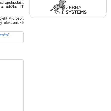
ad zjednodušit
u a údržbu IT
jekt Microsoft
y elektronické
enění
-