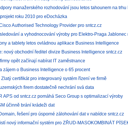
odpory manažerského rozhodování jsou letos tahounem na trhu 
 projekt roku 2010 pro eDocházka
e Cisco Authorised Technology Provider pro sntcz.cz
 sledování a vyhodnocování výroby pro Elektro-Praga Jablonec
fony a tablety letos ovládnou aplikace Business Intelligence
e: nový obchodní ředitel divize Business Intelligence sntcz.cz
 firmy opět začínají nabírat IT zaměstnance
la zájem o Business Intelligence o 65 procent
Zlatý certifikát pro integrovaný systém řízení ve firmě
y tuzemských firem dostatečně nechrání svá data
PS od sntcz.cz pomáhá Seco Group s optimalizací výroby
SM účinně brání krádeži dat
omain, řešení pro úsporné zálohování dat v nabídce sntcz.cz
ajistí nový informační systém pro ZŘUD-MASOKOMBINÁT PÍSE