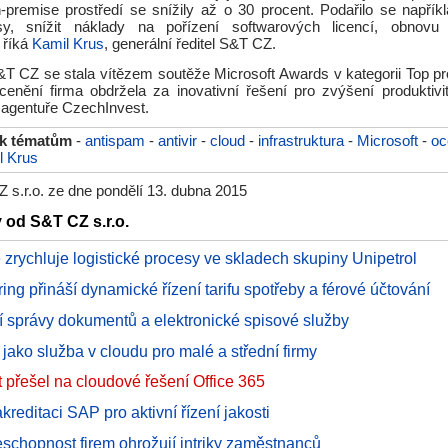
premise prostředí se snížily až o 30 procent. Podařilo se napříkl
esy, snížit náklady na pořízení softwarových licencí, obnov
" říká
Kamil Krus
, generální ředitel S&T CZ.
&T CZ se stala vítězem soutěže Microsoft Awards v kategorii Top pro
cenění firma obdržela za inovativní řešení pro zvýšení produktivit
agentuře CzechInvest.
 k tématům
-
antispam
-
antivir
-
cloud
-
infrastruktura
-
Microsoft
-
oc
l Krus
 s.r.o. ze dne pondělí 13. dubna 2015
y od S&T CZ s.r.o.
e zrychluje logistické procesy ve skladech skupiny Unipetrol
ing přináší dynamické řízení tarifu spotřeby a férové účtování
í správy dokumentů a elektronické spisové služby
ako služba v cloudu pro malé a střední firmy
 přešel na cloudové řešení Office 365
kreditaci SAP pro aktivní řízení jakosti
schopnost firem ohrožují intriky zaměstnanců