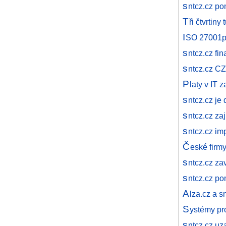
s
ntcz.cz po
T
ři čtvrtin
I
SO 27001pr
s
ntcz.cz fi
s
ntcz.cz CZ
P
laty v IT 
s
ntcz.cz je
s
ntcz.cz za
s
ntcz.cz i
Č
eské firm
s
ntcz.cz za
s
ntcz.cz po
A
lza.cz a s
S
ystémy pro
s
ntcz.cz uz