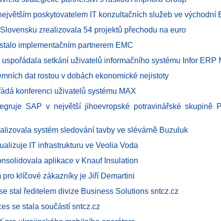
 největším poskytovatelem IT konzultačních služeb ve východní
 Slovensku zrealizovala 54 projektů přechodu na euro
e stalo implementačním partnerem EMC
Z uspořádala setkání uživatelů informačního systému Infor E
remních dat rostou v dobách ekonomické nejistoty
řádá konferenci uživatelů systému MAX
ntegruje SAP v největší jihoevropské potravinářské skupin
ealizovala systém sledování tavby ve slévárně Buzuluk
tualizuje IT infrastrukturu ve Veolia Voda
onsolidovala aplikace v Knauf Insulation
pro klíčové zákazníky je Jiří Demartini
se stal ředitelem divize Business Solutions sntcz.cz
es se stala součástí sntcz.cz