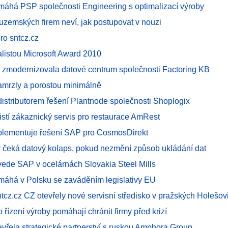
máhá PSP společnosti Engineering s optimalizací výroby
y tuzemských firem neví, jak postupovat v nouzi
o sntcz.cz
nalistou Microsoft Award 2010
 zmodernizovala datové centrum společnosti Factoring KB
zamrzly a porostou minimálně
 distributorem řešení Plantnode společnosti Shoplogix
jistí zákaznický servis pro restaurace AmRest
mplementuje řešení SAP pro CosmosDirekt
y čeká datový kolaps, pokud nezmění způsob ukládání dat
vede SAP v ocelárnách Slovakia Steel Mills
máhá v Polsku se zaváděním legislativy EU
ntcz.cz CZ otevřely nové servisní středisko v pražských Holešov
 řízení výroby pomáhají chránit firmy před krizí
avřela strategické partnerství s ruskou Amphora Group