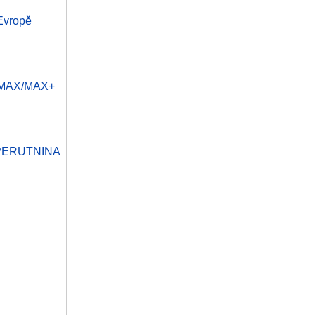
 Evropě
RP MAX/MAX+
ě PERUTNINA