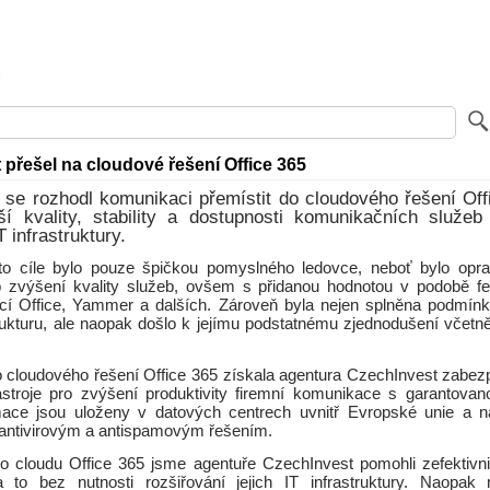
 přešel na cloudové řešení Office 365
se rozhodl komunikaci přemístit do cloudového řešení Off
ší kvality, stability a dostupnosti komunikačních služeb
T infrastruktury.
oto cíle bylo pouze špičkou pomyslného ledovce, neboť bylo opr
 zvýšení kvality služeb, ovšem s přidanou hodnotou v podobě fe
ací Office, Yammer a dalších. Zároveň byla nejen splněna podmínk
trukturu, ale naopak došlo k jejímu podstatnému zjednodušení včetn
cloudového řešení Office 365 získala agentura CzechInvest zabezp
ástroje pro zvýšení produktivity firemní komunikace s garantovan
mace jsou uloženy v datových centrech uvnitř Evropské unie a 
antivirovým a antispamovým řešením.
 cloudu Office 365 jsme agentuře CzechInvest pomohli zefektivni
 to bez nutnosti rozšiřování jejich IT infrastruktury. Naopak 