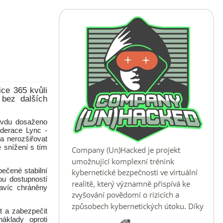
ice 365 kvůli
 bez dalších
avdu dosaženo
derace Lync -
a nerozšiřovat
ě snížení s tím
ečené stabilní
ou dostupností
navíc chráněny
t a zabezpečit
náklady oproti