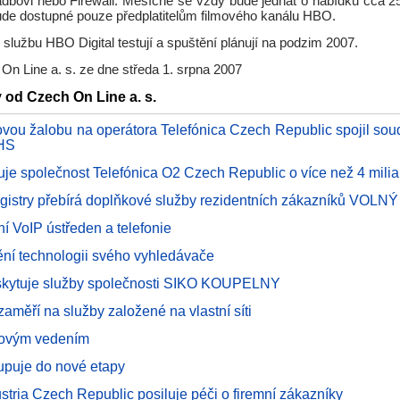
dbovi nebo Firewall. Měsíčně se vždy bude jednat o nabídku cca 25 
ude dostupné pouze předplatitelům filmového kanálu HBO.
i službu HBO Digital testují a spuštění plánují na podzim 2007.
n Line a. s. ze dne středa 1. srpna 2007
y od Czech On Line a. s.
dovou žalobu na operátora Telefónica Czech Republic spojil sou
HS
je společnost Telefónica O2 Czech Republic o více než 4 milia
gistry přebírá doplňkové služby rezidentních zákazníků VOLNÝ
í VoIP ústředen a telefonie
ění technologii svého vyhledávače
kytuje služby společnosti SIKO KOUPELNY
aměří na služby založené na vlastní síti
ovým vedením
puje do nové etapy
tria Czech Republic posiluje péči o firemní zákazníky