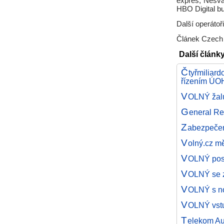
expres, Nesva
HBO Digital b
Další operátoř
Článek Czech O
Další článk
Č
tyřmiliar
řízením ÚO
V
OLNÝ žalu
G
eneral Re
Z
abezpečen
V
olný.cz m
V
OLNÝ pos
V
OLNÝ se z
V
OLNÝ s n
V
OLNÝ vstu
T
elekom Aus