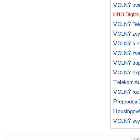
V
OLNÝ uvád
HBO Digita
V
OLNÝ Tele
V
OLNÝ zvyš
V
OLNÝ a eT
V
OLNÝ zve 
V
OLNÝ dopr
V
OLNÝ exp
T
elekom Aus
V
OLNÝ rozš
P
řeprodejc
H
ousingov
V
OLNÝ zvyš
RSS 