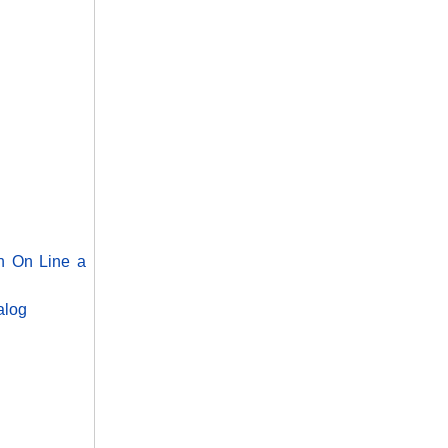
ch On Line a
alog