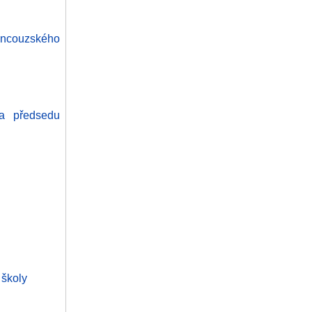
rancouzského
 a předsedu
 školy