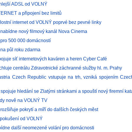
chlejší ADSL od VOLNÝ
RNET a připojení bez limitů
lostní internet od VOLNÝ poprvé bez pevné linky
abídne nový filmový kanál Nova Cinema
pro 500 000 domácností
na půl roku zdarma
ojuje síť internetových kaváren a heren Cyber Café
hluje centrálu Zdravotnické záchranné služby hl. m. Prahy
stria Czech Republic vstupuje na trh, vzniká spojením Cze
pojuje hledání se Zlatými stránkami a spouští nový firemní kat
dy nově na VOLNÝ TV
ozšiřuje pokrytí a míří do dalších českých měst
é pokušení od VOLNÝ
dne další neomezené volání pro domácnosti