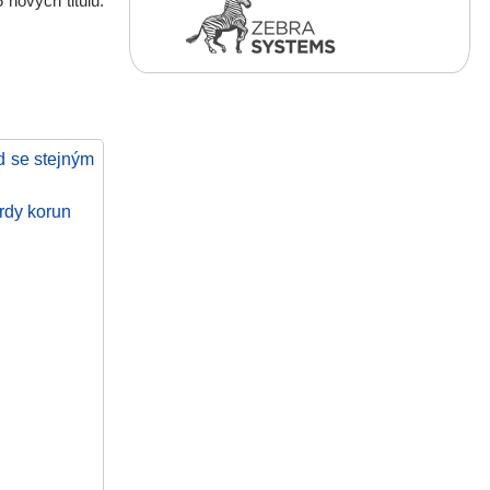
nových titulů.
d se stejným
rdy korun