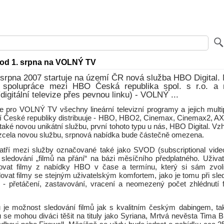
 od 1. srpna na VOLNÝ TV
 srpna 2007 startuje na území ČR nová služba HBO Digital.
í spolupráce mezi HBO Česká republika spol. s r.o. a
digitální televize přes pevnou linku) - VOLNÝ ...
 pro VOLNÝ TV všechny lineární televizní programy a jejich multi
í České republiky distribuuje - HBO, HBO2, Cinemax, Cinemax2, A
 také novou unikátní službu, první tohoto typu u nás, HBO Digital. V
 zcela novou službu, srpnová nabídka bude částečně omezena.
atří mezi služby označované také jako SVOD (subscriptional vid
ledování „filmů na přání“ na bázi měsíčního předplatného. Uživat
ovat filmy z nabídky HBO v čase a termínu, který si sám zvolí
ovat filmy se stejným uživatelským komfortem, jako je tomu při sled
- přetáčení, zastavování, vracení a neomezený počet zhlédnutí
 je možnost sledování filmů jak s kvalitním českým dabingem, tak
 se mohou diváci těšit na tituly jako Syriana, Mrtvá nevěsta Tima B