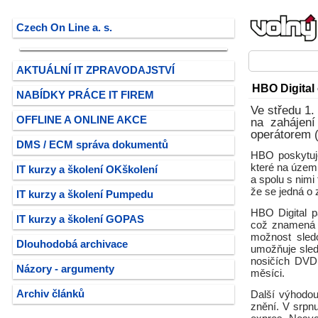
Czech On Line a. s.
AKTUÁLNÍ IT ZPRAVODAJSTVÍ
HBO Digital
NABÍDKY PRÁCE IT FIREM
Ve středu 1.
OFFLINE A ONLINE AKCE
na zahájen
operátorem (
DMS / ECM správa dokumentů
HBO poskytuje
které na územ
IT kurzy a školení OKškolení
a spolu s nimi
že se jedná o
IT kurzy a školení Pumpedu
HBO Digital p
IT kurzy a školení GOPAS
což znamená s
možnost sled
Dlouhodobá archivace
umožňuje sled
nosičích DVD 
Názory - argumenty
měsíci.
Archiv článků
Další výhodou
znění. V srpnu