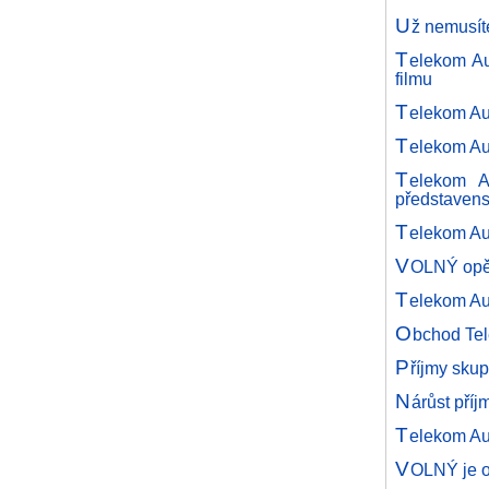
U
ž nemusíte
T
elekom Au
filmu
T
elekom Au
T
elekom Au
T
elekom A
představens
T
elekom Aus
V
OLNÝ opět
T
elekom Au
O
bchod Tel
P
říjmy skup
N
árůst pří
T
elekom Au
V
OLNÝ je o