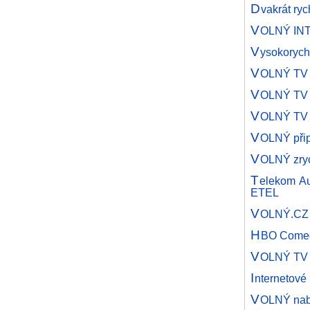
D
vakrát ry
V
OLNÝ INTE
V
ysokorych
V
OLNÝ TV n
V
OLNÝ TV 
V
OLNÝ TV 
V
OLNÝ přip
V
OLNÝ zryc
T
elekom Au
ETEL
V
OLNÝ.CZ s
H
BO Come
V
OLNÝ TV r
I
nternetov
V
OLNÝ nabí