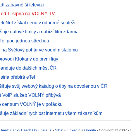
í zábavnější televizi
l od 1. srpna na VOLNÝ TV
foNet získal cenu v odborné soutěži
uje datové limity a nabízí film zdarma
el pod jednou střechou
na Světový pohár ve vodním slalomu
ovodí Klokany do první ligy
anduje do dalších měst ČR
tria přebírá eTel
iřuje svůj webový katalog o tipy na dovolenou v ČR
ů VoIP služeb VOLNÝ přibývá
é centrum VOLNÝ je v pořádku
uje základní rychlost internetu všem zákazníkům
feed: články Czech On Line a. s.
-
Síť X
+
LinkedIn
+
Google
- Copyright © 2007 -