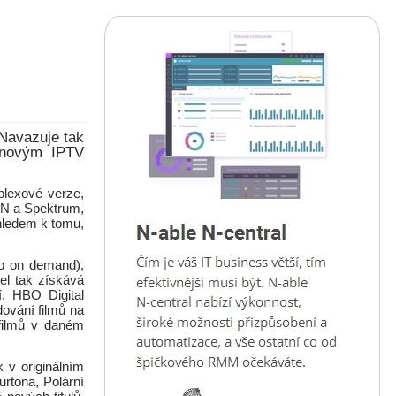
 Navazuje tak
 novým IPTV
plexové verze,
XN a Spektrum,
zhledem k tomu,
eo on demand),
el tak získává
. HBO Digital
ování filmů na
 filmů v daném
 v originálním
urtona, Polární