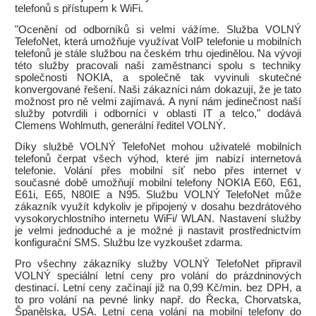
telefonů s přístupem k WiFi.
"Ocenění od odborníků si velmi vážíme. Služba VOLNÝ
TelefoNet, která umožňuje využívat VoIP telefonie u mobilních
telefonů je stále službou na českém trhu ojedinělou. Na vývoji
této služby pracovali naši zaměstnanci spolu s techniky
společnosti NOKIA, a společně tak vyvinuli skutečné
konvergované řešení. Naši zákazníci nám dokazují, že je tato
možnost pro ně velmi zajímavá. A nyní nám jedinečnost naší
služby potvrdili i odborníci v oblasti IT a telco," dodává
Clemens Wohlmuth, generální ředitel VOLNÝ.
Díky službě VOLNÝ TelefoNet mohou uživatelé mobilních
telefonů čerpat všech výhod, které jim nabízí internetová
telefonie. Volání přes mobilní síť nebo přes internet v
současné době umožňují mobilní telefony NOKIA E60, E61,
E61i, E65, N80IE a N95. Službu VOLNÝ TelefoNet může
zákazník využít kdykoliv je připojený v dosahu bezdrátového
vysokorychlostního internetu WiFi/ WLAN. Nastavení služby
je velmi jednoduché a je možné ji nastavit prostřednictvím
konfigurační SMS. Službu lze vyzkoušet zdarma.
Pro všechny zákazníky služby VOLNÝ TelefoNet připravil
VOLNÝ speciální letní ceny pro volání do prázdninových
destinací. Letní ceny začínají již na 0,99 Kč/min. bez DPH, a
to pro volání na pevné linky např. do Řecka, Chorvatska,
Španělska, USA. Letní cena volání na mobilní telefony do