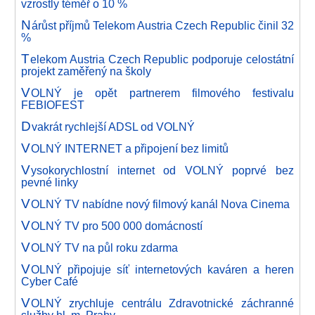
vzrostly téměř o 10 %
N
árůst příjmů Telekom Austria Czech Republic činil 32
%
T
elekom Austria Czech Republic podporuje celostátní
projekt zaměřený na školy
V
OLNÝ je opět partnerem filmového festivalu
FEBIOFEST
D
vakrát rychlejší ADSL od VOLNÝ
V
OLNÝ INTERNET a připojení bez limitů
V
ysokorychlostní internet od VOLNÝ poprvé bez
pevné linky
V
OLNÝ TV nabídne nový filmový kanál Nova Cinema
V
OLNÝ TV pro 500 000 domácností
V
OLNÝ TV na půl roku zdarma
V
OLNÝ připojuje síť internetových kaváren a heren
Cyber Café
V
OLNÝ zrychluje centrálu Zdravotnické záchranné