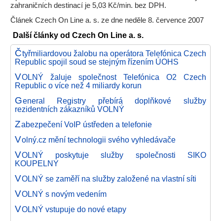
zahraničních destinací je 5,03 Kč/min. bez DPH.
Článek Czech On Line a. s. ze dne neděle 8. července 2007
Další články od Czech On Line a. s.
Č
tyřmiliardovou žalobu na operátora Telefónica Czech
Republic spojil soud se stejným řízením ÚOHS
V
OLNÝ žaluje společnost Telefónica O2 Czech
Republic o více než 4 miliardy korun
G
eneral Registry přebírá doplňkové služby
rezidentních zákazníků VOLNÝ
Z
abezpečení VoIP ústředen a telefonie
V
olný.cz mění technologii svého vyhledávače
V
OLNÝ poskytuje služby společnosti SIKO
KOUPELNY
V
OLNÝ se zaměří na služby založené na vlastní síti
V
OLNÝ s novým vedením
V
OLNÝ vstupuje do nové etapy