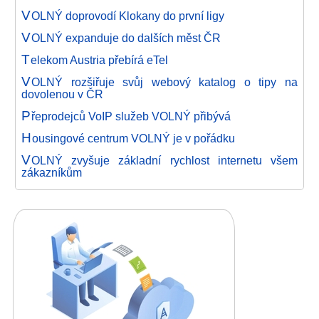
V
OLNÝ doprovodí Klokany do první ligy
V
OLNÝ expanduje do dalších měst ČR
T
elekom Austria přebírá eTel
V
OLNÝ rozšiřuje svůj webový katalog o tipy na
dovolenou v ČR
P
řeprodejců VoIP služeb VOLNÝ přibývá
H
ousingové centrum VOLNÝ je v pořádku
V
OLNÝ zvyšuje základní rychlost internetu všem
zákazníkům