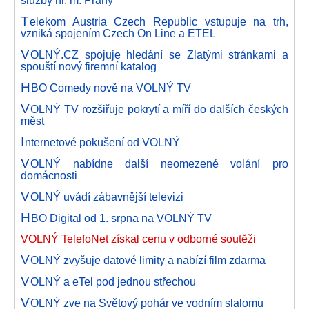
služby hl. m. Prahy
T
elekom Austria Czech Republic vstupuje na trh,
vzniká spojením Czech On Line a ETEL
V
OLNÝ.CZ spojuje hledání se Zlatými stránkami a
spouští nový firemní katalog
H
BO Comedy nově na VOLNÝ TV
V
OLNÝ TV rozšiřuje pokrytí a míří do dalších českých
měst
I
nternetové pokušení od VOLNÝ
V
OLNÝ nabídne další neomezené volání pro
domácnosti
V
OLNÝ uvádí zábavnější televizi
H
BO Digital od 1. srpna na VOLNÝ TV
VOLNÝ TelefoNet získal cenu v odborné soutěži
V
OLNÝ zvyšuje datové limity a nabízí film zdarma
V
OLNÝ a eTel pod jednou střechou
V
OLNÝ zve na Světový pohár ve vodním slalomu