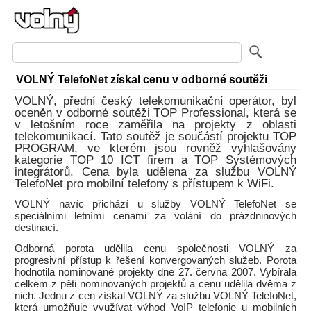
VOLNÝ TelefoNet získal cenu v odborné soutěži
VOLNÝ, přední český telekomunikační operátor, byl
oceněn v odborné soutěži TOP Professional, která se
v letošním roce zaměřila na projekty z oblasti
telekomunikací. Tato soutěž je součástí projektu TOP
PROGRAM, ve kterém jsou rovněž vyhlašovány
kategorie TOP 10 ICT firem a TOP Systémových
integrátorů. Cena byla udělena za službu VOLNÝ
TelefoNet pro mobilní telefony s přístupem k WiFi.
VOLNÝ navíc přichází u služby VOLNÝ TelefoNet se
speciálními letními cenami za volání do prázdninových
destinací.
Odborná porota udělila cenu společnosti VOLNÝ za
progresivní přístup k řešení konvergovaných služeb. Porota
hodnotila nominované projekty dne 27. června 2007. Vybírala
celkem z pěti nominovaných projektů a cenu udělila dvěma z
nich. Jednu z cen získal VOLNÝ za službu VOLNÝ TelefoNet,
která umožňuje využívat výhod VoIP telefonie u mobilních