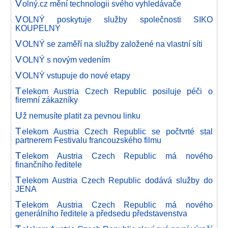
V
olný.cz mění technologii svého vyhledávače
V
OLNÝ poskytuje služby společnosti SIKO
KOUPELNY
V
OLNÝ se zaměří na služby založené na vlastní síti
V
OLNÝ s novým vedením
V
OLNÝ vstupuje do nové etapy
T
elekom Austria Czech Republic posiluje péči o
firemní zákazníky
U
ž nemusíte platit za pevnou linku
T
elekom Austria Czech Republic se počtvrté stal
partnerem Festivalu francouzského filmu
T
elekom Austria Czech Republic má nového
finančního ředitele
T
elekom Austria Czech Republic dodává služby do
JENA
T
elekom Austria Czech Republic má nového
generálního ředitele a předsedu představenstva