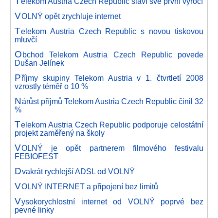
T
elekom Austria Czech Republic slaví své první výročí
V
OLNÝ opět zrychluje internet
T
elekom Austria Czech Republic s novou tiskovou
mluvčí
O
bchod Telekom Austria Czech Republic povede
Dušan Jelínek
P
říjmy skupiny Telekom Austria v 1. čtvrtletí 2008
vzrostly téměř o 10 %
N
árůst příjmů Telekom Austria Czech Republic činil 32
%
T
elekom Austria Czech Republic podporuje celostátní
projekt zaměřený na školy
V
OLNÝ je opět partnerem filmového festivalu
FEBIOFEST
D
vakrát rychlejší ADSL od VOLNÝ
V
OLNÝ INTERNET a připojení bez limitů
V
ysokorychlostní internet od VOLNÝ poprvé bez
pevné linky