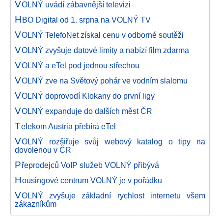
V
OLNÝ uvádí zábavnější televizi
H
BO Digital od 1. srpna na VOLNÝ TV
V
OLNÝ TelefoNet získal cenu v odborné soutěži
V
OLNÝ zvyšuje datové limity a nabízí film zdarma
V
OLNÝ a eTel pod jednou střechou
V
OLNÝ zve na Světový pohár ve vodním slalomu
V
OLNÝ doprovodí Klokany do první ligy
V
OLNÝ expanduje do dalších měst ČR
T
elekom Austria přebírá eTel
V
OLNÝ rozšiřuje svůj webový katalog o tipy na
dovolenou v ČR
P
řeprodejců VoIP služeb VOLNÝ přibývá
H
ousingové centrum VOLNÝ je v pořádku
V
OLNÝ zvyšuje základní rychlost internetu všem
zákazníkům