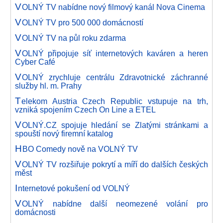
V
OLNÝ TV nabídne nový filmový kanál Nova Cinema
V
OLNÝ TV pro 500 000 domácností
V
OLNÝ TV na půl roku zdarma
V
OLNÝ připojuje síť internetových kaváren a heren
Cyber Café
V
OLNÝ zrychluje centrálu Zdravotnické záchranné
služby hl. m. Prahy
T
elekom Austria Czech Republic vstupuje na trh,
vzniká spojením Czech On Line a ETEL
V
OLNÝ.CZ spojuje hledání se Zlatými stránkami a
spouští nový firemní katalog
H
BO Comedy nově na VOLNÝ TV
V
OLNÝ TV rozšiřuje pokrytí a míří do dalších českých
měst
I
nternetové pokušení od VOLNÝ
V
OLNÝ nabídne další neomezené volání pro
domácnosti