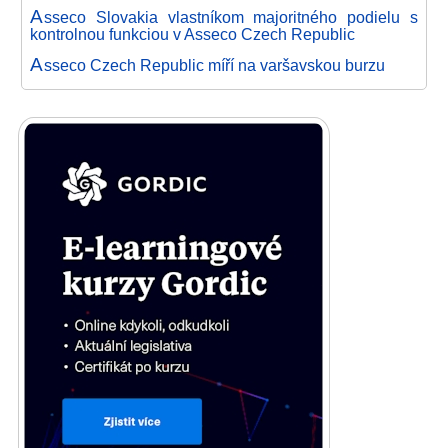
A
sseco Slovakia vlastníkom majoritného podielu s
kontrolnou funkciou v Asseco Czech Republic
A
sseco Czech Republic míří na varšavskou burzu