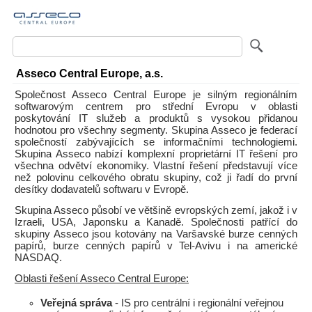
Asseco Central Europe, a.s.
Společnost Asseco Central Europe je silným regionálním
softwarovým centrem pro střední Evropu v oblasti
poskytování IT služeb a produktů s vysokou přidanou
hodnotou pro všechny segmenty. Skupina Asseco je federací
společností zabývajících se informačními technologiemi.
Skupina Asseco nabízí komplexní proprietární IT řešení pro
všechna odvětví ekonomiky. Vlastní řešení představují více
než polovinu celkového obratu skupiny, což ji řadí do první
desítky dodavatelů softwaru v Evropě.
Skupina Asseco působí ve většině evropských zemí, jakož i v
Izraeli, USA, Japonsku a Kanadě. Společnosti patřící do
skupiny Asseco jsou kotovány na Varšavské burze cenných
papírů, burze cenných papírů v Tel-Avivu i na americké
NASDAQ.
Oblasti řešení Asseco Central Europe:
Veřejná správa
- IS pro centrální i regionální veřejnou