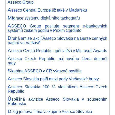
Asseco Group
A
sseco Central Europe již také v Maďarsku
M
igrace systému digitálního tachografu
A
SSECO Group posiluje segment e-bankovních
systémů ziskem podílu v Pexim Cardinfo
D
ruhá emise akcií Asseco Slovakia na Burze cenných
papírů ve Varšavě
A
sseco Czech Republic opět vítězí v Microsoft Awards
A
sseco Czech Republic má nového člena dozorčí
rady
S
kupina ASSECO v ČR výrazně posílila
A
sseco Slovakia patří mezi perly Varšavské burzy
A
sseco Slovakia 100 % vlastníkom Asseco Czech
Republic
Ú
spěšná akvizice Asseco Slovakia v sousedním
Rakousku
D
isig je nová firma v skupine Asseco Slovakia