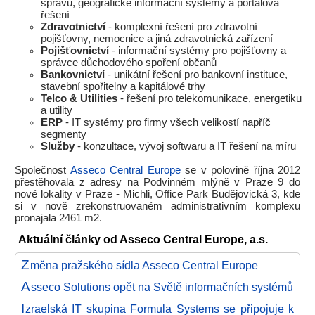
správu, geografické informační systémy a portálová
řešení
Zdravotnictví
- komplexní řešení pro zdravotní
pojišťovny, nemocnice a jiná zdravotnická zařízení
Pojišťovnictví
- informační systémy pro pojišťovny a
správce důchodového spoření občanů
Bankovnictví
- unikátní řešení pro bankovní instituce,
stavební spořitelny a kapitálové trhy
Telco & Utilities
- řešení pro telekomunikace, energetiku
a utility
ERP
- IT systémy pro firmy všech velikostí napříč
segmenty
Služby
- konzultace, vývoj softwaru a IT řešení na míru
Společnost
Asseco Central Europe
se v polovině října 2012
přestěhovala z adresy na Podvinném mlýně v Praze 9 do
nové lokality v Praze - Michli, Office Park Budějovická 3, kde
si v nově zrekonstruovaném administrativním komplexu
pronajala 2461 m2.
Aktuální články od Asseco Central Europe, a.s.
Z
měna pražského sídla Asseco Central Europe
A
sseco Solutions opět na Světě informačních systémů
I
zraelská IT skupina Formula Systems se připojuje k