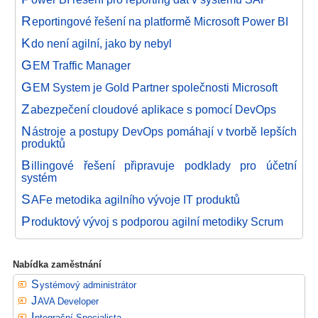
R
eportingové řešení na platformě Microsoft Power BI
K
do není agilní, jako by nebyl
G
EM Traffic Manager
G
EM System je Gold Partner společnosti Microsoft
Z
abezpečení cloudové aplikace s pomocí DevOps
N
ástroje a postupy DevOps pomáhají v tvorbě lepších
produktů
B
illingové řešení připravuje podklady pro účetní
systém
S
AFe metodika agilního vývoje IT produktů
P
roduktový vývoj s podporou agilní metodiky Scrum
Nabídka zaměstnání
Systémový administrátor
JAVA Developer
Integrační Specialista