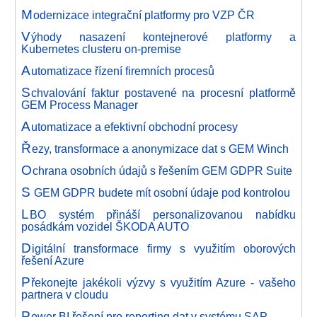
M
odernizace integrační platformy pro VZP ČR
V
ýhody nasazení kontejnerové platformy a
Kubernetes clusteru on-premise
A
utomatizace řízení firemních procesů
S
chvalování faktur postavené na procesní platformě
GEM Process Manager
A
utomatizace a efektivní obchodní procesy
Ř
ezy, transformace a anonymizace dat s GEM Winch
O
chrana osobních údajů s řešením GEM GDPR Suite
S
GEM GDPR budete mít osobní údaje pod kontrolou
L
BO systém přináší personalizovanou nabídku
posádkám vozidel ŠKODA AUTO
D
igitální transformace firmy s využitím oborových
řešení Azure
P
řekonejte jakékoli výzvy s využitím Azure - vašeho
partnera v cloudu
P
ower BI řešení pro reporting dat v systému SAP