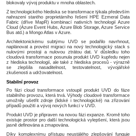
blokovaly vývoj produktu v mnoha oblastech.
Z technologického hlediska se transformace týkala především
nahrazení starého proprietárního řešení HPE Ezmeral Data
Fabric (dříve MapR) kombinací nativních technologií Azure
Cloud (Azure Event Hubs, Azure Blob Storage, Azure Service
Bus atd.) a Mongo Atlas v Azure.
Architektonickému subtýmu UVD se podařilo navrhnout,
naplánovat a provést migraci na nový technologický stack s
nulovými prostoji a nulovou ztrátou dat. V důsledku toho
cloudová transformace posunula produkt UVD kupředu nejen
z hlediska technologií, ale také z hlediska procesů - výrazně
se zlepšila nasaditelnost, testovatelnost, vývojářské
zkušenosti a udržovatelnost.
Stabilní provoz
Po fázi cloud transformace vstoupil produkt UVD do fáze
stabilního provozu, která trvá. Výhody cloudové transformace
umožnily ušetřit zdroje (lidské i technologické) na zřizování
případů použití a vývoj nových funkcí v UVD.
Produkt UVD je připraven na novou fázi expanze. Kromě toho
existuje prostor pro další technologická vylepšení, která jsou
jasně definována a zmapována.
Díky komplexnímu přístupu neustálého zlepšování funguje