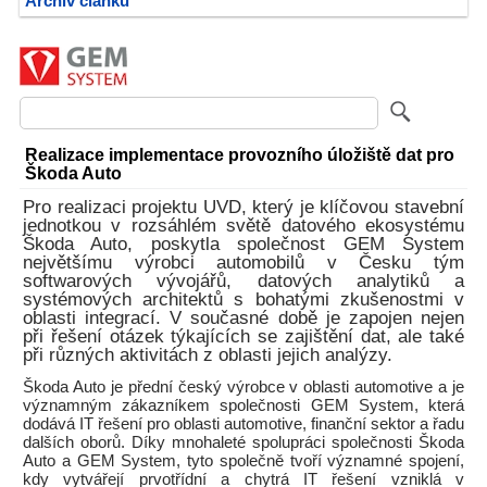
Archiv článků
Realizace implementace provozního úložiště dat pro
Škoda Auto
Pro realizaci projektu UVD, který je klíčovou stavební
jednotkou v rozsáhlém světě datového ekosystému
Škoda Auto, poskytla společnost GEM System
největšímu výrobci automobilů v Česku tým
softwarových vývojářů, datových analytiků a
systémových architektů s bohatými zkušenostmi v
oblasti integrací. V současné době je zapojen nejen
při řešení otázek týkajících se zajištění dat, ale také
při různých aktivitách z oblasti jejich analýzy.
Škoda Auto je přední český výrobce v oblasti automotive a je
významným zákazníkem společnosti GEM System, která
dodává IT řešení pro oblasti automotive, finanční sektor a řadu
dalších oborů. Díky mnohaleté spolupráci společnosti Škoda
Auto a GEM System, tyto společně tvoří významné spojení,
kdy vytvářejí prvotřídní a chytrá IT řešení vzniklá v