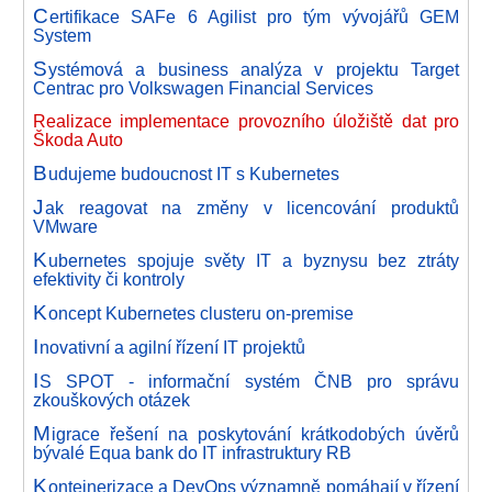
C
ertifikace SAFe 6 Agilist pro tým vývojářů GEM
System
S
ystémová a business analýza v projektu Target
Centrac pro Volkswagen Financial Services
Realizace implementace provozního úložiště dat pro
Škoda Auto
B
udujeme budoucnost IT s Kubernetes
J
ak reagovat na změny v licencování produktů
VMware
K
ubernetes spojuje světy IT a byznysu bez ztráty
efektivity či kontroly
K
oncept Kubernetes clusteru on-premise
I
novativní a agilní řízení IT projektů
I
S SPOT - informační systém ČNB pro správu
zkouškových otázek
M
igrace řešení na poskytování krátkodobých úvěrů
bývalé Equa bank do IT infrastruktury RB
K
ontejnerizace a DevOps významně pomáhají v řízení