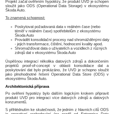
Projekt začal ověřením hypotézy, že produkt UVD je schopen
sloužit jako ODS (Operational Data Storage) v ekosystému
Škoda Auto.
To znamená schopnost:
Poskytovat požadovaná data v reálném čase (nebo
téměř v reálném čase) spotřebitelům z ekosystému
Škoda Auto
Provádět konsolidační procesy nad shromážděnými daty
- jejich transformace, čištění, hodnocení kvality apod.
Shromažďovat data o uživatelích a vozidlech z různých
zdrojů dat v ekosystému Škoda Auto
Úspěšnou integrací několika datových zdrojů a dokončením
projektů proof-of-concept v oblasti konsolidace dat a
poskytování dat bylo prokázáno, že UVD je schopno sloužit
jako plnohodnotné řešení Operational Data Store (ODS) v
ekosystému Škoda Auto.
Architektonická příprava
Po ověření hypotézy bylo dalším logickým krokem připravit
produkt UVD pro integraci více datových zdrojů a datových
konzumentů.
S přihlédnutím ke skutečnosti, že jedním z hlavních cílů ODS