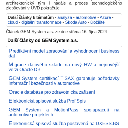
architektonický tým i nadále a proces technologického
zlepšování v UVD pokračuje.
Další články k tématům
-
analýza
-
automotive
-
Azure
-
cloud
-
digitální transformace
-
Škoda Auto
-
úložiště
Článek GEM System a.s. ze dne středa 16. října 2024
Další články od GEM System a.s.
P
rediktivní model zpracování a vyhodnocení business
dat
M
igrace datového skladu na nový HW a nejnovější
verzi Oracle DB
G
EM System certifikací TISAX garantuje požadavky
informační bezečnosti v automotive
O
racle databáze pro zdravotnicka zařízení
E
lektronická spisová služba ProfiSpis
G
EM System a MotionPass spolupracují na
automotive projektech
E
lektronická spisová služba postavená na DXESS.BS