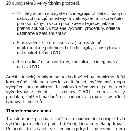
20 subsystémů ve výrobním prostředí.
11 integračních subsystémů, integrujících data z různých
datových zdrojů umístěných v ekosystému Škoda Auto
pomocí různých vzorů podnikové integrace, jako je
přenos souborů, vzdálené vyvolání procedury, sdílená
databáze a zasílání zpráv
5 prováděcích (nebo use-case) subsystémů,
implementace potřebné obchodní logiky a poskytování
dat spotřebitelům UVD
4 konsolidační subsystémy, konsolidující integrovaná
data v UVD
Architektonický subtým se rozhodl všechny problémy řešit
koncepčně. Tak se objevila zastřešující myšlenková mapa
vylepšení pro problémy. Ta pokrývá všechny aspekty, které
vyžadovaly zlepšení - tj. postupy CI/CD, kontrola kvality
produktu, snížení nákladů na podporu a provoz, vyspělost
týmových procesů.
Ttransformace cloudu
Transformace produktu UVD na cloudové technologie byla
vybrána jako jedno z prvních řešení, která se měla aplikovat.
Pomohlo to zbavit se technologických omezení, která