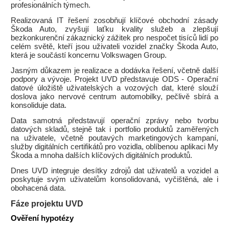
profesionálních týmech.
Realizovaná IT řešení zosobňují klíčové obchodní zásady
Škoda Auto, zvyšují laťku kvality služeb a zlepšují
bezkonkurenční zákaznický zážitek pro nespočet tisíců lidí po
celém světě, kteří jsou uživateli vozidel značky Škoda Auto,
která je součástí koncernu Volkswagen Group.
Jasným důkazem je realizace a dodávka řešení, včetně další
podpory a vývoje. Projekt UVD představuje ODS - Operační
datové úložiště uživatelských a vozových dat, které slouží
doslova jako nervové centrum automobilky, pečlivě sbírá a
konsoliduje data.
Data samotná představují operační zprávy nebo tvorbu
datových skladů, stejně tak i portfolio produktů zaměřených
na uživatele, včetně poutavých marketingových kampaní,
služby digitálních certifikátů pro vozidla, oblíbenou aplikaci My
Škoda a mnoha dalších klíčových digitálních produktů.
Dnes UVD integruje desítky zdrojů dat uživatelů a vozidel a
poskytuje svým uživatelům konsolidovaná, vyčištěná, ale i
obohacená data.
Fáze projektu UVD
Ověření hypotézy