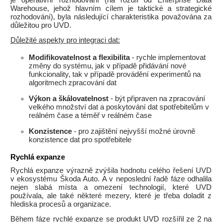
je operativní rozhodování (na rozdíl od Enterprise Data
Warehouse, jehož hlavním cílem je taktické a strategické
rozhodování), byla následující charakteristika považována za
důležitou pro UVD.
Důležité aspekty pro integraci dat:
Modifikovatelnost a flexibilita
- rychle implementovat
změny do systému, jak v případě přidávání nové
funkcionality, tak v případě provádění experimentů na
algoritmech zpracování dat
Výkon a škálovatelnost
- být připraven na zpracování
velkého množství dat a poskytování dat spotřebitelům v
reálném čase a téměř v reálném čase
Konzistence
- pro zajištění nejvyšší možné úrovně
konzistence dat pro spotřebitele
Rychlá expanze
Rychlá expanze výrazně zvýšila hodnotu celého řešení UVD
v ekosystému Škoda Auto. A v neposlední řadě fáze odhalila
nejen slabá místa a omezení technologií, které UVD
používala, ale také některé mezery, které je třeba doladit z
hlediska procesů a organizace.
Během fáze rychlé expanze se produkt UVD rozšířil ze 2 na