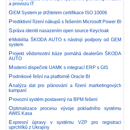
a provozu IT
G
EM System je držitelem certifikace ISO 10006
P
rediktivní řízení nákupů s řešením Microsoft Power BI
S
práva identit nasazením open source Keycloak
e
Mobilita ŠKODA AUTO s nástroji podpory od GEM
system
P
rojekt vědomostní báze pomáhá dealerům ŠKODA
AUTO
M
oderní dispečink UAMK s integrací ERP s GIS
P
odnikové řešní na platformě Oracle BI
A
nalýza dat pro plánování a řízení marketingových
kampaní
P
rovozní systém postavený na BPM řešení
O
ptimalizace procesu vývoje pokladního systému
AWIS Kasa
E
xpresní úpravy v systému VZP pro registraci
uprchlíků z Ukrajiny