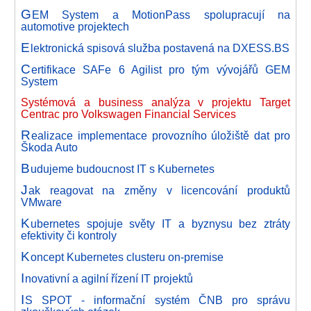
G
EM System a MotionPass spolupracují na
automotive projektech
E
lektronická spisová služba postavená na DXESS.BS
C
ertifikace SAFe 6 Agilist pro tým vývojářů GEM
System
Systémová a business analýza v projektu Target
Centrac pro Volkswagen Financial Services
R
ealizace implementace provozního úložiště dat pro
Škoda Auto
B
udujeme budoucnost IT s Kubernetes
J
ak reagovat na změny v licencování produktů
VMware
K
ubernetes spojuje světy IT a byznysu bez ztráty
efektivity či kontroly
K
oncept Kubernetes clusteru on-premise
I
novativní a agilní řízení IT projektů
I
S SPOT - informační systém ČNB pro správu