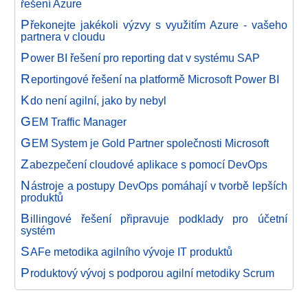
řešení Azure
P
řekonejte jakékoli výzvy s využitím Azure - vašeho
partnera v cloudu
P
ower BI řešení pro reporting dat v systému SAP
R
eportingové řešení na platformě Microsoft Power BI
K
do není agilní, jako by nebyl
G
EM Traffic Manager
G
EM System je Gold Partner společnosti Microsoft
Z
abezpečení cloudové aplikace s pomocí DevOps
N
ástroje a postupy DevOps pomáhají v tvorbě lepších
produktů
B
illingové řešení připravuje podklady pro účetní
systém
S
AFe metodika agilního vývoje IT produktů
P
roduktový vývoj s podporou agilní metodiky Scrum