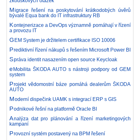
zkouškových otázek
M
igrace řešení na poskytování krátkodobých úvěrů
bývalé Equa bank do IT infrastruktury RB
K
ontejnerizace a DevOps významně pomáhají v řízení
a provozu IT
G
EM System je držitelem certifikace ISO 10006
P
rediktivní řízení nákupů s řešením Microsoft Power BI
S
práva identit nasazením open source Keycloak
e
Mobilita ŠKODA AUTO s nástroji podpory od GEM
system
P
rojekt vědomostní báze pomáhá dealerům ŠKODA
AUTO
M
oderní dispečink UAMK s integrací ERP s GIS
P
odnikové řešní na platformě Oracle BI
A
nalýza dat pro plánování a řízení marketingových
kampaní
P
rovozní systém postavený na BPM řešení