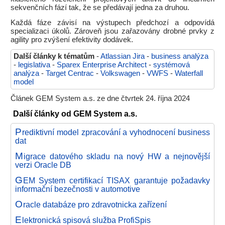
sekvenčních fází tak, že se předávají jedna za druhou.
Každá fáze závisí na výstupech předchozí a odpovídá
specializaci úkolů. Zároveň jsou zařazovány drobné prvky z
agility pro zvýšení efektivity dodávek.
Další články k tématům
-
Atlassian Jira
-
business analýza
-
legislativa
-
Sparex Enterprise Architect
-
systémová
analýza
-
Target Centrac
-
Volkswagen
-
VWFS
-
Waterfall
model
Článek GEM System a.s. ze dne čtvrtek 24. října 2024
Další články od GEM System a.s.
P
rediktivní model zpracování a vyhodnocení business
dat
M
igrace datového skladu na nový HW a nejnovější
verzi Oracle DB
G
EM System certifikací TISAX garantuje požadavky
informační bezečnosti v automotive
O
racle databáze pro zdravotnicka zařízení
E
lektronická spisová služba ProfiSpis