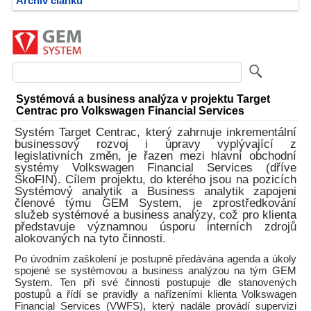
Archiv článků
Systémová a business analýza v projektu Target
Centrac pro Volkswagen Financial Services
Systém Target Centrac, který zahrnuje inkrementální
businessový rozvoj i úpravy vyplývající z
legislativních změn, je řazen mezi hlavní obchodní
systémy Volkswagen Financial Services (dříve
ŠkoFIN). Cílem projektu, do kterého jsou na pozicích
Systémový analytik a Business analytik zapojeni
členové týmu GEM System, je zprostředkování
služeb systémové a business analýzy, což pro klienta
představuje významnou úsporu interních zdrojů
alokovaných na tyto činnosti.
Po úvodním zaškolení je postupně předávána agenda a úkoly
spojené se systémovou a business analýzou na tým GEM
System. Ten při své činnosti postupuje dle stanovených
postupů a řídí se pravidly a nařízeními klienta Volkswagen
Financial Services (VWFS), který nadále provádí supervizi