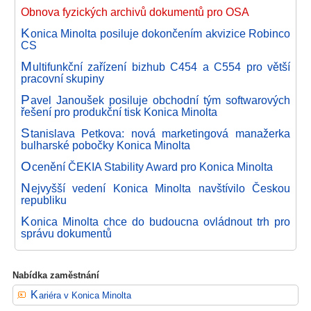
Obnova fyzických archivů dokumentů pro OSA
K
onica Minolta posiluje dokončením akvizice Robinco
CS
M
ultifunkční zařízení bizhub C454 a C554 pro větší
pracovní skupiny
P
avel Janoušek posiluje obchodní tým softwarových
řešení pro produkční tisk Konica Minolta
S
tanislava Petkova: nová marketingová manažerka
bulharské pobočky Konica Minolta
O
cenění ČEKIA Stability Award pro Konica Minolta
N
ejvyšší vedení Konica Minolta navštívilo Českou
republiku
K
onica Minolta chce do budoucna ovládnout trh pro
správu dokumentů
Nabídka zaměstnání
Kariéra v Konica Minolta