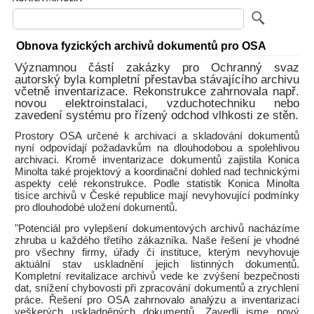
Obnova fyzických archivů dokumentů pro OSA
Významnou částí zakázky pro Ochranný svaz
autorský byla kompletní přestavba stávajícího archivu
včetně inventarizace. Rekonstrukce zahrnovala např.
novou elektroinstalaci, vzduchotechniku nebo
zavedení systému pro řízený odchod vlhkosti ze stěn.
Prostory OSA určené k archivaci a skladování dokumentů
nyní odpovídají požadavkům na dlouhodobou a spolehlivou
archivaci. Kromě inventarizace dokumentů zajistila Konica
Minolta také projektový a koordinační dohled nad technickými
aspekty celé rekonstrukce. Podle statistik Konica Minolta
tisíce archivů v České republice mají nevyhovující podmínky
pro dlouhodobé uložení dokumentů.
"Potenciál pro vylepšení dokumentových archivů nacházíme
zhruba u každého třetího zákazníka. Naše řešení je vhodné
pro všechny firmy, úřady či instituce, kterým nevyhovuje
aktuální stav uskladnění jejich listinných dokumentů.
Kompletní revitalizace archivů vede ke zvýšení bezpečnosti
dat, snížení chybovosti při zpracování dokumentů a zrychlení
práce. Řešení pro OSA zahrnovalo analýzu a inventarizaci
veškerých uskladněných dokumentů. Zavedli jsme nový