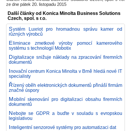
ze dne pátek 20. listopadu 2015
Další články od Konica Minolta Business Solutions
Czech, spol. s r.o.
S
ystém Luxriot pro hromadnou správu kamer od
různých výrobců
E
liminace zmetkové výroby pomocí kamerového
systému s technologií Mobotix
D
igitalizace snižuje náklady na zpracování firemních
dokumentů
I
novační centrum Konica Minolta v Brně hledá nové IT
specialisty
Ř
ízený oběh elektronických dokumentů přináší firmám
značné úspory
M
obilní skenování pro digitalizaci obsahu firemních
dokumentů
N
ebojte se GDPR a buďte v souladu s evropskou
legislativou
I
nteligentní senzorové systémy pro automatizaci dat