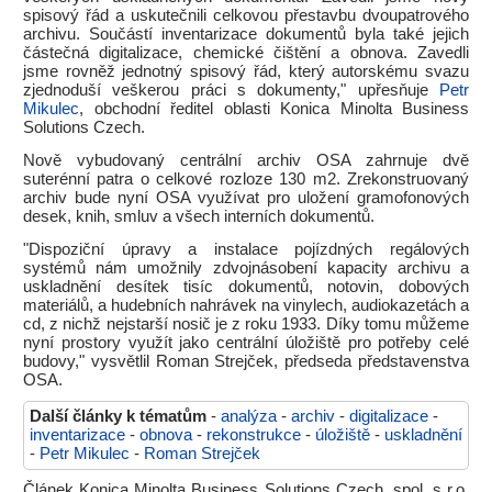
spisový řád a uskutečnili celkovou přestavbu dvoupatrového
archivu. Součástí inventarizace dokumentů byla také jejich
částečná digitalizace, chemické čištění a obnova. Zavedli
jsme rovněž jednotný spisový řád, který autorskému svazu
zjednoduší veškerou práci s dokumenty," upřesňuje
Petr
Mikulec
, obchodní ředitel oblasti Konica Minolta Business
Solutions Czech.
Nově vybudovaný centrální archiv OSA zahrnuje dvě
suterénní patra o celkové rozloze 130 m2. Zrekonstruovaný
archiv bude nyní OSA využívat pro uložení gramofonových
desek, knih, smluv a všech interních dokumentů.
"Dispoziční úpravy a instalace pojízdných regálových
systémů nám umožnily zdvojnásobení kapacity archivu a
uskladnění desítek tisíc dokumentů, notovin, dobových
materiálů, a hudebních nahrávek na vinylech, audiokazetách a
cd, z nichž nejstarší nosič je z roku 1933. Díky tomu můžeme
nyní prostory využít jako centrální úložiště pro potřeby celé
budovy," vysvětlil Roman Strejček, předseda představenstva
OSA.
Další články k tématům
-
analýza
-
archiv
-
digitalizace
-
inventarizace
-
obnova
-
rekonstrukce
-
úložiště
-
uskladnění
-
Petr Mikulec
-
Roman Strejček
Článek Konica Minolta Business Solutions Czech, spol. s r.o.