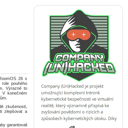
m RoomOS 26 s
z role pouhého
ým. Výrazně to
ů. V konečném
tům.
dě zkušeností,
ti zlepšovat a
aby garantovali