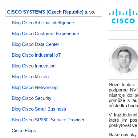
CISCO SYSTEMS (Czech Republic) s.r.o.
Blog Cisco Artificial Intelligence
Blog Cisco Customer Experience
Blog Cisco Data Center
Blog Cisco Industrial IoT
Blog Cisco Innovation
Blog Cisco Meraki
Nové funkce 
Blog Cisco Networking
podporou NVID
nástroje do p
Blog Cisco Security
pomůže s aut
důsledku budo
Blog Cisco Small Business
V každodenní 
Blog Cisco SP360: Service Provider
které jim pos
poskytovat ve
Cisco Blogs
Naše novinky p