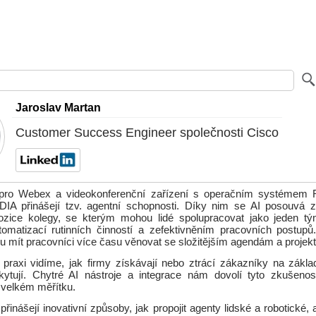
Jaroslav Martan
Customer Success Engineer společnosti Cisco
pro Webex a videokonferenční zařízení s operačním systéme
IA přinášejí tzv. agentní schopnosti. Díky nim se AI posouvá 
ozice kolegy, se kterým mohou lidé spolupracovat jako jeden t
omatizací rutinních činností a zefektivněním pracovních postup
u mít pracovníci více času věnovat se složitějším agendám a projek
praxi vidíme, jak firmy získávají nebo ztrácí zákazníky na zákla
kytují. Chytré AI nástroje a integrace nám dovolí tyto zkušenos
 velkém měřítku.
řinášejí inovativní způsoby, jak propojit agenty lidské a robotické, 