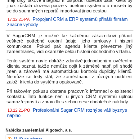
mají díky takové integraci k dispozici důležitá data, která by
jinak zůstala uložená pouze v účetním systému a musela by
se do souhrnných reportů importovat jinou cestou.
Propojení CRM a ERP systémů přináší firmám
17.12.21-PÁ
značné výhody
V SugarCRM je možné ke každému zákazníkovi přiřadit
veškeré potřebné osobní údaje, jeho smlouvy i historii
komunikace. Pokud pak agendu klienta převezme jiný
zaměstnanec, vidí okamžitě celou historii obchodního vztahu.
Tento systém navíc dokáže zdánlivě jednoduchým ověřením
klienta poznat, takže nemůže dojít k záměně např. při shodě
jmen a zároveň má automatickou kontrolu duplicity klientů.
Nemůže se tedy stát, že zaměstnanci z různých oddělení
založí klienta do systému opakovaně.
Při takovém pokusu dostane pracovník informaci o existenci
kontaktu. Tato funkce není u jiných CRM systémů úplnou
samozřejmostí a zpravidla s sebou nese dodatečné náklady.
Profesionální Sugar CRM rozhýbe váš byznys
13.12.21-PO
naplno
Nabídka zaměstnání Algotech, a.s.