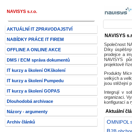
NAVISYS s.r.o.
AKTUÁLNÍ IT ZPRAVODAJSTVÍ
NAVISYS s.r
NABÍDKY PRÁCE IT FIREM
Společnost NAV
Díky úspěšný
OFFLINE A ONLINE AKCE
prodejce a i
NAVISYS půso
DMS / ECM správa dokumentů
projektově říz
IT kurzy a školení OKškolení
Produkty Micr
velkých a velk
IT kurzy a školení Pumpedu
jsou stěžejní 
IT kurzy a školení GOPAS
Integrují v s
organizaci. Vy
Dlouhodobá archivace
konfigurací a 
Aktuální čl
Názory - argumenty
O
MNIPOL s
Archiv článků
B
2B obchod