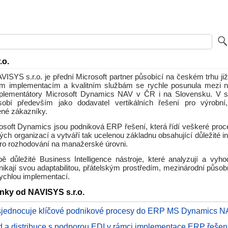
.o.
ISYS s.r.o. je přední Microsoft partner působící na českém trhu ji
m implementacím a kvalitním službám se rychle posunula mezi n
mplementátory Microsoft Dynamics NAV v ČR i na Slovensku. V 
bí především jako dodavatel vertikálních řešení pro výrobní, 
ené zákazníky.
osoft Dynamics jsou podniková ERP řešení, která řídí veškeré proc
ých organizací a vytváří tak ucelenou základnu obsahující důležité i
pro rozhodování na manažerské úrovni.
obě důležité Business Intelligence nástroje, které analyzují a vyho
nikají svou adaptabilitou, přátelským prostředím, mezinárodní půso
rychlou implementací.
ánky od NAVISYS s.r.o.
jednocuje klíčové podnikové procesy do ERP MS Dynamics N
 a distribuce s podporou EDI v rámci implementace ERP řešen