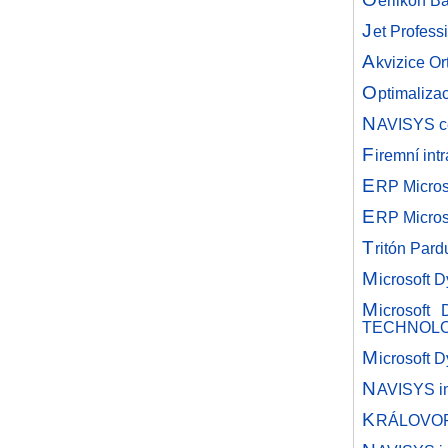
erlikon B
J
et Profess
A
kvizice O
O
ptimaliza
N
AVISYS ce
F
iremní int
E
RP Micros
E
RP Micros
T
ritón Par
M
icrosoft 
M
icrosoft
TECHNOLO
M
icrosoft 
N
AVISYS i
K
RÁLOVOPO