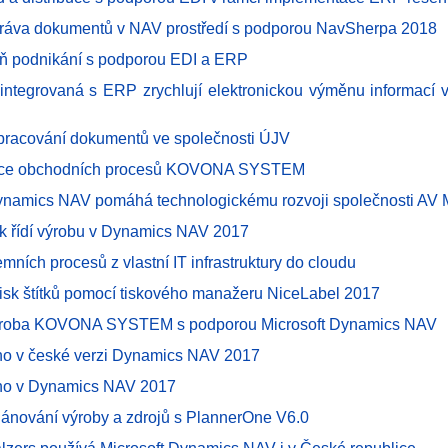
správa dokumentů v NAV prostředí s podporou NavSherpa 2018
ň podnikání s podporou EDI a ERP
 integrovaná s ERP zrychlují elektronickou výměnu informací
zpracování dokumentů ve společnosti ÚJV
zace obchodních procesů KOVONA SYSTEM
ynamics NAV pomáhá technologickému rozvoji společnosti AV
ik řídí výrobu v Dynamics NAV 2017
emních procesů z vlastní IT infrastruktury do cloudu
isk štítků pomocí tiskového manažeru NiceLabel 2017
 výroba KOVONA SYSTEM s podporou Microsoft Dynamics NAV
ho v české verzi Dynamics NAV 2017
ého v Dynamics NAV 2017
plánování výroby a zdrojů s PlannerOne V6.0