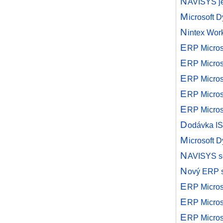
N
AVISYS je
M
icrosoft
N
intex Wo
E
RP Micros
E
RP Micros
E
RP Micros
E
RP Micros
E
RP Micros
D
odávka I
M
icrosoft 
N
AVISYS se
N
ový ERP sy
E
RP Micros
E
RP Micro
E
RP Micros