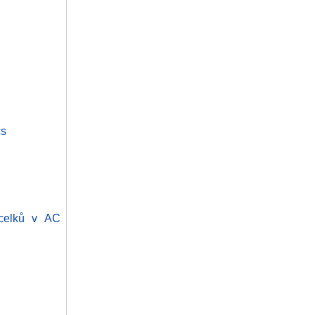
cs
 celků v AC