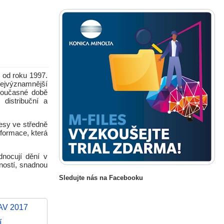
ž od roku 1997.
ejvýznamnější
současné době
distribuční a
esy ve středně
nformace, která
dnocují dění v
bností, snadnou
Sledujte nás na Facebooku
AV 2017
í