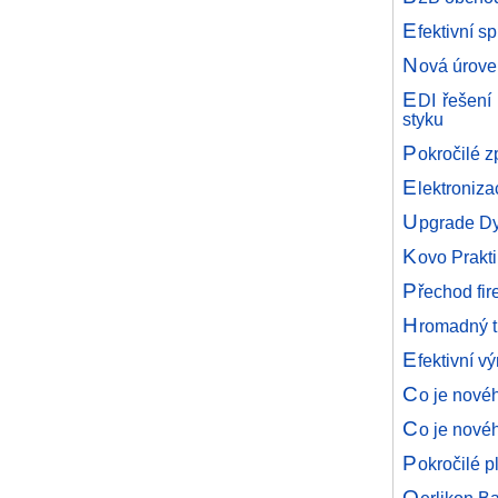
E
fektivní 
N
ová úrove
E
DI řešení
styku
P
okročilé 
E
lektroni
U
pgrade D
K
ovo Prakt
P
řechod fir
H
romadný t
E
fektivní
C
o je nové
C
o je nov
P
okročilé 
O