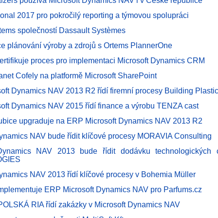
alzers používá Microsoft Dynamics NAV i v České republice
ional 2017 pro pokročilý reporting a týmovou spolupráci
rtems společností Dassault Systèmes
ce plánování výroby a zdrojů s Ortems PlannerOne
rtifikuje proces pro implementaci Microsoft Dynamics CRM
ranet Cofely na platformě Microsoft SharePoint
oft Dynamics NAV 2013 R2 řídí firemní procesy Building Plasti
oft Dynamics NAV 2015 řídí finance a výrobu TENZA cast
dubice upgraduje na ERP Microsoft Dynamics NAV 2013 R2
Dynamics NAV bude řídit klíčové procesy MORAVIA Consulting
 Dynamics NAV 2013 bude řídit dodávku technologických
GIES
Dynamics NAV 2013 řídí klíčové procesy v Bohemia Müller
mplementuje ERP Microsoft Dynamics NAV pro Parfums.cz
LSKÁ RIA řídí zakázky v Microsoft Dynamics NAV