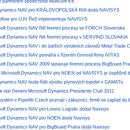
 partnerem společnosti MultiSoft Kft.
 Dynamics NAV pro KRÁLOVOPOLSKÁ RIA dodá NAVISYS
rkflow pro ÚJV Řež implementuje NAVISYS
oft Dynamics NAV řídí firemní procesy ve FORCH Slovensko
oft Dynamics NAV řídí firemní procesy v SERVIND SLOVAKIA
oft Dynamics NAV i do dalších výrobních závodů Metal Trade
oft Dynamics NAV pomáhá s řízením činností firmy IVITAS
oft Dynamics NAV 2009 spravuje firemní procesy BigBoard Pr
S Microsoft Dynamics NAV pro NOEN od NAVISYS je úspěšně 
Dynamics NAV bude řídit výrobu plynových topidel v GAMATu
 stal členem Microsoft Dynamics Presidents Club 2011
stém v Pipelife Czech poznají i zákazníci, firmě se zaplatí do tř
oft Dynamics NAV pro Lorenc Logistic dodal Navisys
soft Dynamics NAV pro NOEN dodá Navisys
oft Dynamics NAV pro BigBoard Praha dodá Navisys