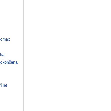
 Comax
aha
dokončena
í let